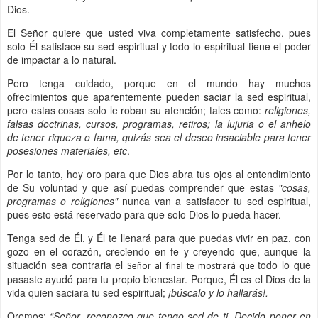
Dios.
El Señor quiere que usted viva completamente satisfecho, pues
solo Él satisface su sed espiritual y todo lo espiritual tiene el poder
de impactar a lo natural.
Pero tenga cuidado, porque en el mundo hay muchos
ofrecimientos que aparentemente pueden saciar la sed espiritual,
pero estas cosas solo le roban su atención; tales como:
religiones,
falsas doctrinas, cursos, programas, retiros; la lujuria o el anhelo
de tener riqueza o fama, quizás sea el deseo insaciable para tener
posesiones materiales, etc
.
Por lo tanto, hoy oro para que Dios abra tus ojos al entendimiento
de Su voluntad y que así puedas comprender que estas
"cosas,
programas o religiones"
nunca van a satisfacer tu sed espiritual,
pues esto está reservado para que solo Dios lo pueda hacer.
Tenga sed de Él, y Él te llenará para que puedas vivir en paz, con
gozo en el corazón, creciendo en fe y creyendo que, aunque la
situación sea contraria el
todo lo que
Señor al
final te mostrará
que
pasaste ayudó para tu propio bienestar. Porque, Él es el Dios de la
vida quien saciara tu sed espiritual;
¡búscalo y lo hallarás!.
Oremos:
“Señor, reconozco que tengo sed de ti. Decido poner en