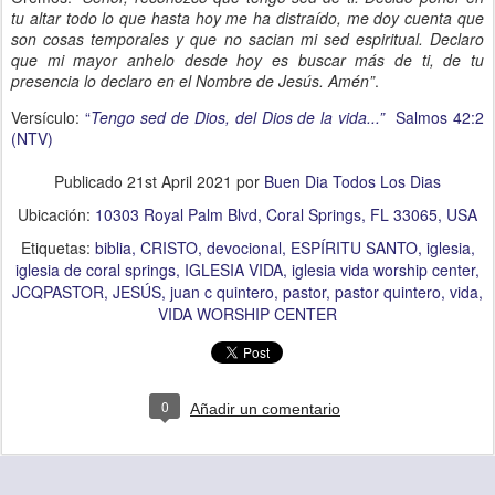
tu altar todo lo que hasta hoy me ha distraído, me doy cuenta que
son cosas temporales y que no sacian mi sed espiritual. Declaro
que mi mayor anhelo desde hoy es buscar más de ti, de tu
presencia lo declaro en el Nombre de Jesús. Amén”
.
Versículo:
“
Tengo sed de Dios, del Dios de la vida...”
Salmos 42:2
(NTV)
Publicado
21st April 2021
por
Buen Dia Todos Los Dias
Ubicación:
10303 Royal Palm Blvd, Coral Springs, FL 33065, USA
Etiquetas:
biblia
CRISTO
devocional
ESPÍRITU SANTO
iglesia
iglesia de coral springs
IGLESIA VIDA
iglesia vida worship center
JCQPASTOR
JESÚS
juan c quintero
pastor
pastor quintero
vida
VIDA WORSHIP CENTER
0
Añadir un comentario