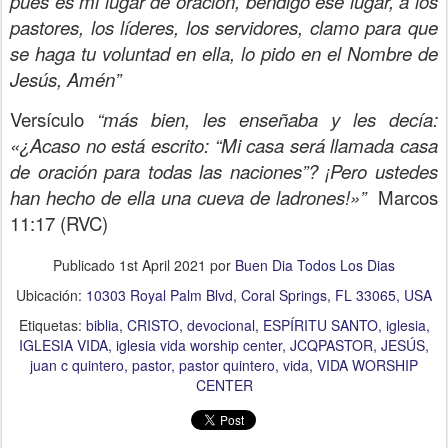
pues es mi lugar de oración, bendigo ese lugar, a los
pastores, los líderes, los servidores, clamo para que
se haga tu voluntad en ella, lo pido en el Nombre de
Jesús, Amén”
Versículo
“más bien, les enseñaba y les decía:
«¿Acaso no está escrito: “Mi casa será llamada casa
de oración para todas las naciones”? ¡Pero ustedes
han hecho de ella una cueva de ladrones!»”
Marcos
11:17 (RVC)
Publicado
1st April 2021
por
Buen Dia Todos Los Dias
Ubicación:
10303 Royal Palm Blvd, Coral Springs, FL 33065, USA
Etiquetas:
biblia
CRISTO
devocional
ESPÍRITU SANTO
iglesia
IGLESIA VIDA
iglesia vida worship center
JCQPASTOR
JESÚS
juan c quintero
pastor
pastor quintero
vida
VIDA WORSHIP
CENTER