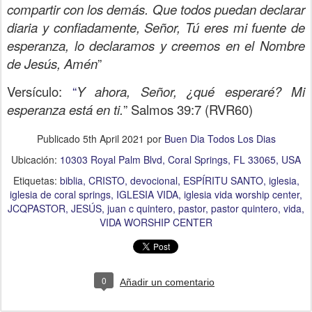
compartir con los demás. Que todos puedan declarar
diaria y confiadamente, Señor, Tú eres mi fuente de
esperanza, lo declaramos y creemos en el Nombre
de Jesús, Amén
”
Versículo:
“
Y ahora, Señor, ¿qué esperaré? Mi
esperanza está en ti.
” Salmos 39:7 (RVR60)
Publicado
5th April 2021
por
Buen Dia Todos Los Dias
Ubicación:
10303 Royal Palm Blvd, Coral Springs, FL 33065, USA
Etiquetas:
biblia
CRISTO
devocional
ESPÍRITU SANTO
iglesia
iglesia de coral springs
IGLESIA VIDA
iglesia vida worship center
JCQPASTOR
JESÚS
juan c quintero
pastor
pastor quintero
vida
VIDA WORSHIP CENTER
0
Añadir un comentario