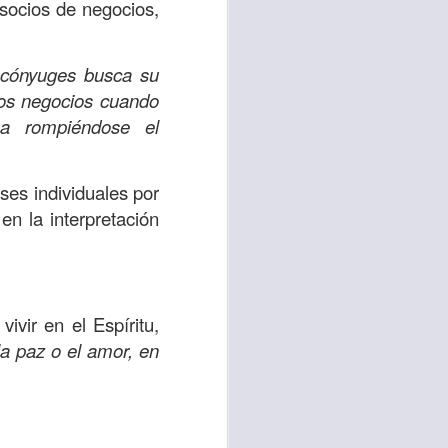
es una decisión de
socios de negocios,
el corazón de los
 cónyuges busca su
ve el propósito de
 los negocios cuando
r unidos en familia
na rompiéndose el
 importantes en tu
ses individuales por
ios y de amar como
en la interpretación
 nos das propósito;
es sin fingimiento,
ivir en el Espíritu,
s; lo declaro en el
a paz o el amor, en
no
”. Romanos 12:9