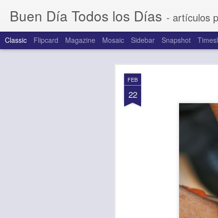
Buen Día Todos los Días
- artículos 
Classic
Flipcard
Magazine
Mosaic
Sidebar
Snapshot
Timesl
AUG
FEB
7
22