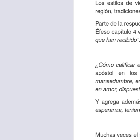
“amados”
, es decir
Los estilos de vi
región, tradicione
Yo tengo gratos r
esos buenos recuer
Parte de la respu
de tiempo, muchos 
Éfeso capítulo 4 
lo mejor que tenían
que han recibido”
Te invito a reflexi
tu familia?
¿Cómo calificar e
En la Biblia, el c
apóstol en los
del cristiano. Esta
mansedumbre, ent
en amor, dispuest
Particularmente, e
malo, seguid lo b
Y agrega adem
esperanza, tenien
Dios nos pide que
debemos dejar una
las personas que
Muchas veces el 