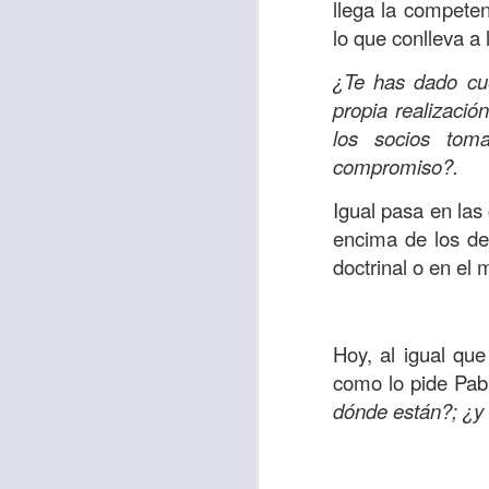
Amar es mucho má
llega la compete
permanecer, de est
lo que conlleva a 
Cuando amamos de
¿Te has dado cu
seres amados, per
propia realizació
vida, porque en el
los socios tom
para siempre.
compromiso?.
Es tiempo de revi
Igual pasa en las
vida. En otras pa
encima de los de 
Dios nos ama.
doctrinal o en el 
Oremos: “
Señor, s
por eso decido que
Hoy, al igual que
sincero, real. Ben
como lo pide Pab
nombre de Jesús.
dónde están?; ¿y 
Versículo:
“
El amor
(RVR1960)