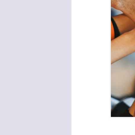
Para muchos, la v
acorde con una list
logros profesionale
Es quizás por est
rápido, tanto, q