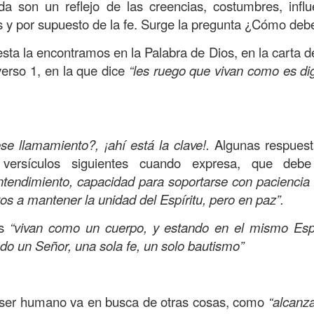
, a nuestra familia.
da son un reflejo de las creencias, costumbres, influ
s y por supuesto de la fe. Surge la pregunta ¿Cómo debe 
ecuerdos del amor de mis padres y abuelos; y tal vez
dos; lo cierto es que para la mayoría de ellos ese amor 
esta la encontramos en la Palabra de Dios, en la carta d
incluso sacrificando sus aspiraciones personales por 
verso 1, en la que dice
“les ruego que vivan como es di
 por su familia.
.
onar sobre:
¿Cuáles son tus prioridades?, ¿En qué lugar 
se llamamiento?, ¡ahí está la clave!.
Algunas respuest
apítulo 12 de la carta a los romanos se conoce como la l
 versículos siguientes cuando expresa, que de
 contiene recomendaciones sabias y justas para llevar un
endimiento, capacidad para soportarse con paciencia l
os a mantener la unidad del Espíritu, pero en paz”.
n el verso 9 dice lo siguiente:
“
El amor sea sin fingim
ueno
”. Romanos 12:9 (RVR1960)
ás
“vivan como un cuerpo, y estando en el mismo Espí
do un Señor, una sola fe, un solo bautismo”
 amemos sin fingimiento, con sinceridad, pero eso tam
 huella marcada, una especie de impronta de amor e
 amamos.
ser humano va en busca de otras cosas, como
“alcanza