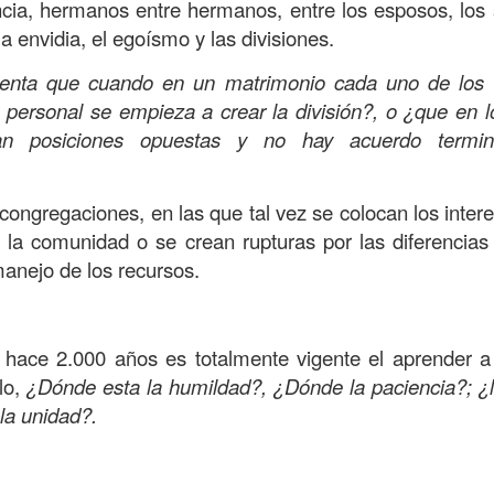
s que decir
“te amo” o
que regalar
flores o chocolates;
ncia, hermanos entre hermanos, entre los esposos, los 
ar presente y de respetar a los seres amados.
la envidia, el egoísmo y las divisiones.
 verdad, expresamos la esencia de Dios; se alegra 
enta que cuando en un matrimonio cada uno de los
o también se nos aumentan los deseos de vivir, se revi
n personal se empieza a crear la división?, o ¿que en
 amor todo lo podemos hacer, desde perdonar hasta vivi
an posiciones opuestas y no hay acuerdo termi
sar el estado de tu corazón hacia quienes consideras
 congregaciones, en las que tal vez se colocan los intere
labras, es tiempo de tener hogares a la manera de D
la comunidad o se crean rupturas por las diferencias 
manejo de los recursos.
é que por amor nos has redimido, nos has restaurado y
, desde hoy, el motor de mi vida sea el amor, aquel que 
 hace 2.000 años es totalmente vigente el aprender a v
digo a mi familia, me comprometo a amar sin condicione
lo,
¿Dónde esta la humildad?, ¿Dónde la paciencia?; ¿l
 Amén
”.
la unidad?.
 sea sin fingimiento. Aborreced lo malo, seguid lo bue