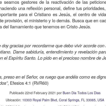
ue seamos gestores de la reactivación de las peticio
Publicado
Yesterday
por
Buen Dia Todos Los Dias
aciendo una reflexión personal, define tus prioridades
Ubicación:
10303 Royal Palm Blvd, Coral Springs, FL 33065, USA
portante para el Cristiano es Jesús, el centro de vida
RISTO
devocional
ESPÍRITU SANTO
iglesia
IGLESIA VIDA
iglesia 
 de provisión, el ministerio y lo demás. Busca que en ca
OR
JESÚS
juan c quintero
pastor
pastor quintero
vida
VIDA WORSH
a del llamamiento que tenemos en Cristo Jesús.
0
Añadir un comentario
e doy gracias por recordarme que debo vivir acorde con 
tiano. Dame sabiduría, entendimiento y revelación par
n el Espíritu Santo. Lo pido en el precioso nombre de 
Buenos Samaritanos
s, preso en el Señor, os ruego que andéis como es dign
ados”
, Efesios 4:1 (RVR60)
Publicado
22nd February 2021
por
Buen Dia Todos Los Dias
Ubicación:
10303 Royal Palm Blvd, Coral Springs, FL 33065, USA