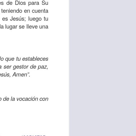
nes de Dios para Su
, teniendo en cuenta
 es Jesús; luego tu
vida worship center
da lugar se lleve una
IP CENTER
lo que tu estableces
a ser gestor de paz,
Jesús, Amen”.
o de la vocación con