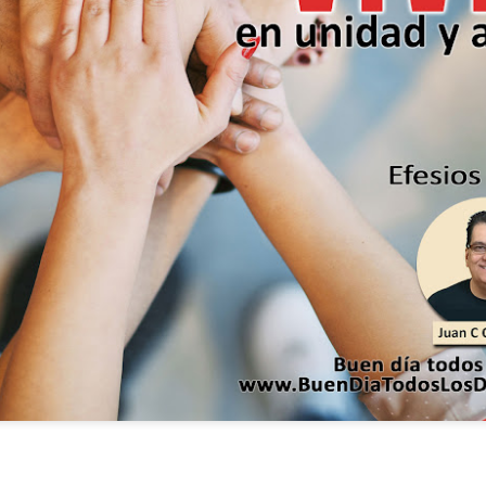
ida es una carrera continua de actividades perfectamen
a de logros esperados, la mayoría de ellos relacionados 
s e incluso los logros en el cuidado del cuerpo en el gi
o que cada vez se tiene la sensación de que el tie
ue no alcanza para compartir tiempo con los seres a