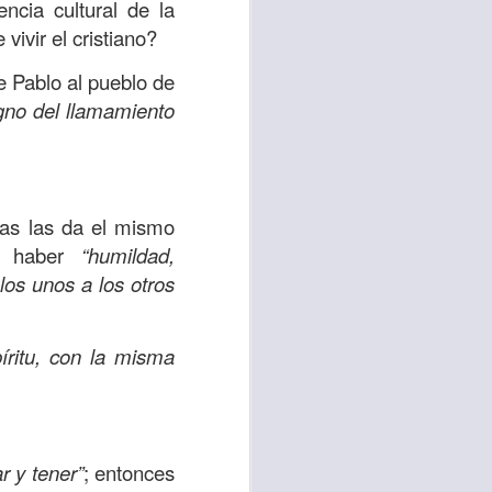
encia cultural de la
vivir el cristiano?
 tú también tengas
significó inversión
e Pablo al pueblo de
estar en casa y dar
gno del llamamiento
está el amor hacia
as las da el mismo
ista de los deberes
be haber
“humildad,
a vida correcta.
os unos a los otros
iento. Aborreced lo
ritu, con la misma
bién significa que
n los corazones de
r y tener”
; entonces