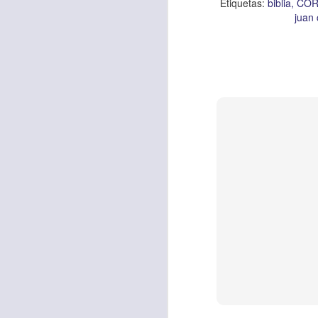
Etiquetas:
biblia
COR
juan 