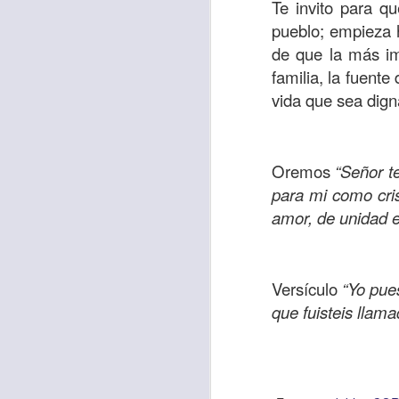
Te invito para q
pueblo; empieza h
de que la más im
Etiquetas:
biblia
C
familia, la fuente
JCQPAST
vida que sea dign
Oremos
“Señor t
para mi como cris
amor, de unidad e
AUG
Versículo
“Yo pue
6
que fuisteis llam