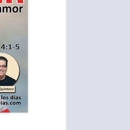
te agendadas
con el trabajo, los
mnasio.
mpo pasa demasiado
 quienes llamamos