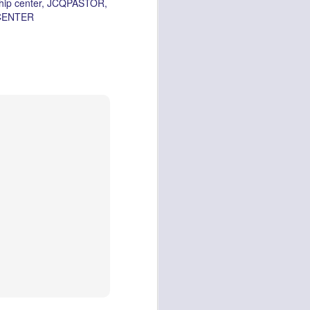
hip center
JCQPASTOR
CENTER