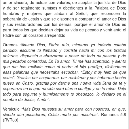
amor sincero, de actuar con valores, de aceptar la justicia de Dios
y de ser totalmente sumisos y obedientes a la Palabra de Dios;
hombres y mujeres que alaban al Señor, que reconocen la
soberanía de Jesús y que se disponen a compartir el amor de Dios
y sus restauraciones con los demás, porque el amor de Dios es
para todos los que decidan dejar su vida de pecado y venir ante el
Padre con un corazón arrepentido.
Oremos
“Amado
Dios, Padre mío, mientras yo todavía estaba
perdido, escuche tu llamado y corriste hacia mí con los brazos
abiertos, dispuesto a abrazarme a pesar de todo mi pasado y de
mis pecados cometidos. En Tu amor, Tú me has aceptado, y siento
que me has recibido como el padre al hijo prodigo, diciéndome
esas palabras que necesitaba escuchar, “Estoy muy feliz de que
estés”. Gracias por aceptarme, por recibirme y por haberme hecho
nuevo en Cristo, gracias por darme una nueva vida llena de fe y
esperanza en la que mi vida será eterna contigo y en tu reino. Dejo
todo para seguirte y humildemente te obedezco, lo declaro en el
nombre de Jesús, Amén”.
Versículo
“Más Dios muestra su amor para con nosotros, en que,
siendo aún pecadores, Cristo murió por nosotros”.
Romanos 5:8
(RVR60)