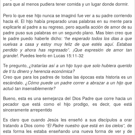
para que al menos pudiera tener comida y un lugar donde dormir.
Pero lo que ese hijo nunca se imaginó fue ver a su padre corriendo
hacia él. El hijo había preparado unas palabras en su mente para
explicarle al padre a su regreso, pero aquella acción de amor de su
padre puso sus palabras en un segundo plano. Mas bien creo que
le padre puedo haberle dicho:
“he esperado todos los dias a que
vuelvas a casa y estoy muy feliz de que estés aquí. Estabas
perdido y ahora has regresado”
.
¡Que expresión de amor tan
grande!.
Puedes leerlo en Lucas 15:11-32
Te pregunto,
¿tratarías así a un hijo tuyo que solo hubiera querido
de ti tu dinero y herencia económica?
Creo que para los padres de todas las épocas esta historia es un
escándalo.
¿Cómo puede un padre correr a abrazar a un hijo que
actuó tan insensiblemente?
Bueno, esta es una semejanza del Dios Padre que corre hacia un
pecador que está como el hijo prodigo, es decir, que está
sinceramente arrepentido
Es claro que cuando Jesús les enseñó a sus discípulos a orar
tratando a Dios como
“El Padre nuestro que está en los cielos”,
de
esta forma les estaba enseñando una nueva forma de ver y de