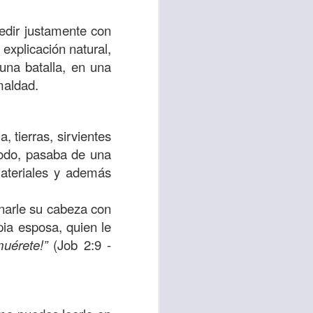
es una decisión de
edir justamente con
explicación natural,
el corazón de los
 una batalla, en una
ve el propósito de
maldad.
r unidos en familia
 importantes en tu
 tierras, sirvientes
ios y de amar como
 todo, pasaba de una
materiales y además
 nos das propósito;
enarle su cabeza con
es sin fingimiento,
pia esposa, quien le
s; lo declaro en el
uérete!”
(Job 2:9 -
no
”. Romanos 12:9