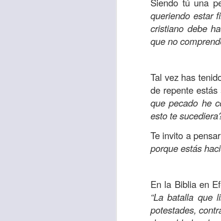
Siendo tú una pe
“amados”
, es decir
queriendo estar 
Yo tengo gratos r
cristiano debe h
esos buenos recuer
que no comprende
de tiempo, muchos 
lo mejor que tenían
Tal vez has tenid
Te invito a reflexi
de repente estás 
tu familia?
que pecado he co
En la Biblia, el c
esto te sucediera
del cristiano. Esta
Te invito a pensa
Particularmente, e
porque estás hac
malo, seguid lo b
Dios nos pide que
En la Biblia en E
debemos dejar una
“La batalla que 
las personas que
potestades, contr