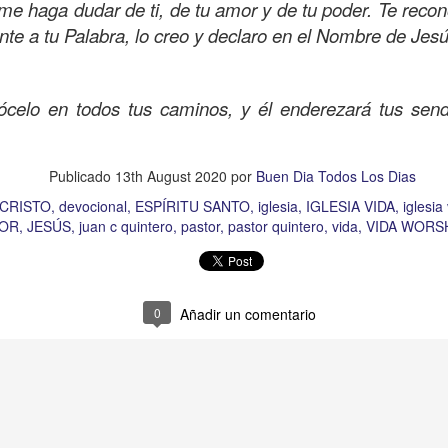
me haga dudar de ti, de tu amor y de tu poder. Te rec
nte a tu Palabra, lo creo y declaro en el Nombre de Je
s años pareciera que el común de las personas estuvie
celo en todos tus caminos, y él enderezará tus sen
mismas, mirando y actuando solamente para ellas mism
sirviendo a los demás.
Publicado
13th August 2020
por
Buen Dia Todos Los Dias
ibilidad por la necesidad ajena se fuera desvaneciendo
CRISTO
devocional
ESPÍRITU SANTO
iglesia
IGLESIA VIDA
iglesia
ísmo, creando una brecha que separa a unos de los otr
TOR
JESÚS
juan c quintero
pastor
pastor quintero
vida
VIDA WORS
elata la parábola del Buen Samaritano; esta comienza 
on un
“intérprete de la ley
”, quien lo cuestiona sobre
q
te hombre dicho que lo que hay que hacer para heredar
0
Añadir un comentario
 escrito, y dijo:
“Amarás al Señor tu Dios con todo tu cor
tus fuerzas, y con toda tu mente; y a tu prójimo como 
bre cuestionó a Jesús sobre el prójimo, el Señor le c