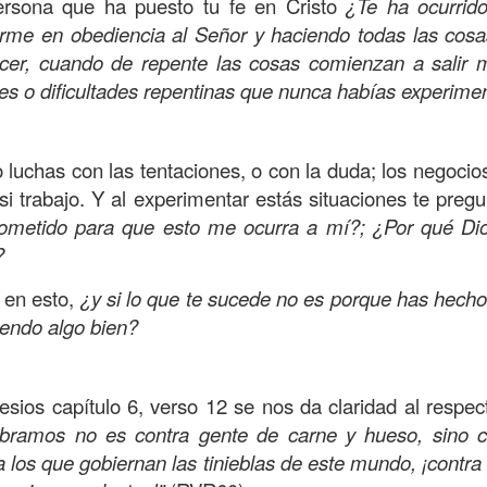
rsona que ha puesto tu fe en Cristo
¿Te ha ocurrid
, a nuestra familia.
firme en obediencia al Señor y haciendo todas las cos
ecuerdos del amor de mis padres y abuelos; y tal vez
acer, cuando de repente las cosas comienzan a salir m
dos; lo cierto es que para la mayoría de ellos ese amor 
s o dificultades repentinas que nunca habías experime
incluso sacrificando sus aspiraciones personales por 
 por su familia.
o luchas con las tentaciones, o con la duda; los negocio
onar sobre:
¿Cuáles son tus prioridades?, ¿En qué lugar 
si trabajo. Y al experimentar estás situaciones te preg
metido para que esto me ocurra a mí?; ¿Por qué Dio
apítulo 12 de la carta a los romanos se conoce como la l
?
 contiene recomendaciones sabias y justas para llevar un
r en esto,
¿y si lo que te sucede no es porque has hecho
n el verso 9 dice lo siguiente:
“
El amor sea sin fingim
iendo algo bien?
ueno
”. Romanos 12:9 (RVR1960)
 amemos sin fingimiento, con sinceridad, pero eso tam
fesios capítulo 6, verso 12 se nos da claridad al respe
 huella marcada, una especie de impronta de amor e
libramos no es contra gente de carne y hueso, sino c
 amamos.
a los que gobiernan las tinieblas de este mundo, ¡contra 