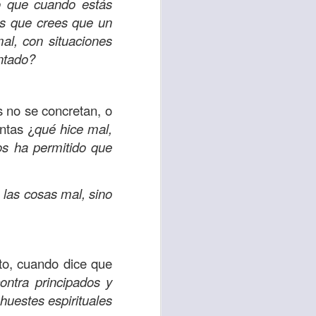
o que cuando estás
as que crees que un
 tú también tengas
al, con situaciones
significó inversión
ntado?
estar en casa y dar
s no se concretan, o
está el amor hacia
untas ¿
qué hice mal,
s ha permitido que
ista de los deberes
a vida correcta.
 las cosas mal, sino
iento. Aborreced lo
bién significa que
cto, cuando dice que
n los corazones de
ontra principados y
huestes espirituales