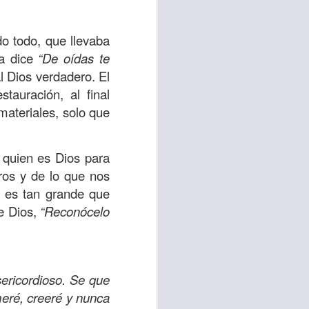
do todo, que llevaba
sa dice
“De oídas te
l Dios verdadero. El
tauración, al final
materiales, solo que
 quien es Dios para
ros y de lo que nos
e es tan grande que
re Dios,
“Reconócelo
ericordioso. Se que
eré, creeré y nunca