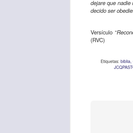
dejare que nadie 
decido ser obedie
Con el paso de lo
Versículo “
Reconó
encerradas en sí 
(RVC)
menos ayudando y 
Es como si la sens
Etiquetas:
biblia
al espíritu de ego
JCQPAS
En la Biblia se r
sostiene Jesús c
cuando le había es
cumplir lo que está
alma, y con todas 
10:27).
Pero cuando el hom