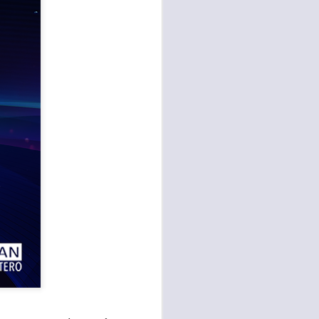
te agendadas
con el trabajo, los
mnasio.
mpo pasa demasiado
 quienes llamamos