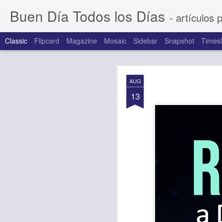
Buen Día Todos los Días
- artículos 
Classic
Flipcard
Magazine
Mosaic
Sidebar
Snapshot
Timesl
AUG
AUG
7
13