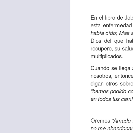
En el libro de Jo
esta enfermedad 
había oído;
Mas a
Dios del que hab
recupero, su salu
multiplicados.
Cuando se llega 
nosotros, entonc
digan otros sobr
“hemos podido co
en todos tus cami
Oremos
“Amado P
no me abandonara