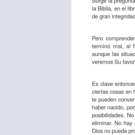
Surge la pregunt
la Biblia, en el 
de gran integridad
Etiquetas:
biblia
C
JCQPAST
Pero comprendem
terminó mal, al 
aunque las situac
veremos Su favor,
Es clave entonce
AUG
ciertas cosas en 
6
te pueden conver
haber nacido, por
posibilidades. N
eliminar. No hay
Dios no pueda pr