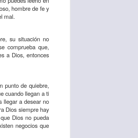
omo puedes leerlo en
roso, hombre de fe y
el mal.
vida worship center
IP CENTER
e, su situación no
o se comprueba que,
les a Dios, entonces
n punto de quiebre,
e cuando llegan a ti
 llegar a desear no
ara Dios siempre hay
a que Dios no pueda
xisten negocios que