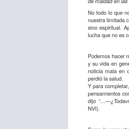
de maldad en las 
Amar es mucho má
permanecer, de est
No todo lo que n
nuestra limitada 
Cuando amamos de
sino espiritual. 
seres amados, per
lucha que no es co
vida, porque en el
para siempre.
Es tiempo de revi
Podemos hacer mem
vida. En otras pa
y su vida en gene
Dios nos ama.
noticia mala en 
perdió la salud.
Oremos: “
Señor, s
Y para completar,
por eso decido que
pensamientos conf
sincero, real. Ben
dijo
“…—¿Todavía
nombre de Jesús.
NVI).
Versículo:
“
El amor
(RVR1960)