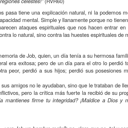
regiones celestes!”
(RVR60)
s que decir
“te amo” o
que regalar
flores o chocolates;
ar presente y de respetar a los seres amados.
os pasa tiene una explicación natural, ni la podemos m
capacidad mental. Simple y llanamente porque no tienen 
 verdad, expresamos la esencia de Dios; se alegra 
Aparecen ataques espirituales que nos hacen entrar en
o también se nos aumentan los deseos de vivir, se revi
ntra lo natural, sino contra las huestes espirituales de 
 amor todo lo podemos hacer, desde perdonar hasta vivi
sar el estado de tu corazón hacia quienes consideras
oria de Job, quien, un día tenía a su hermosa familia,
labras, es tiempo de tener hogares a la manera de D
ral era exitosa; pero de un día para el otro lo perdió
otra peor, perdió a sus hijos; perdió sus posesiones 
é que por amor nos has redimido, nos has restaurado y
 sus amigos no le ayudaban, sino que le trataban de ll
, desde hoy, el motor de mi vida sea el amor, aquel que 
lictivos, pero la crítica más fuerte la recibió de su pro
digo a mi familia, me comprometo a amar sin condicione
 mantienes firme tu integridad? ¡Maldice a Dios y m
 Amén
”.
 sea sin fingimiento. Aborreced lo malo, seguid lo bue