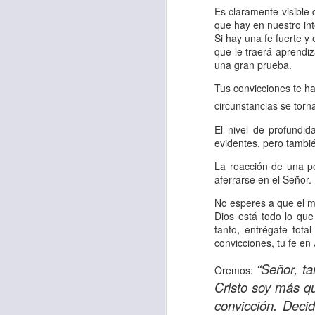
Amar es mucho má
Es claramente visible 
permanecer, de est
que hay en nuestro inte
Si hay una fe fuerte y
Cuando amamos de
que le traerá aprendiz
una gran prueba.
seres amados, per
vida, porque en el
Tus convicciones te ha
para siempre.
circunstancias se torn
El nivel de profundi
Es tiempo de revi
evidentes, pero también
vida. En otras pa
La reacción de una pe
Dios nos ama.
aferrarse en el Señor.
Oremos: “
Señor, s
No esperes a que el ma
por eso decido que
Dios está todo lo que
tanto, entrégate tot
sincero, real. Ben
convicciones, tu fe en
nombre de Jesús.
“Señor, ta
Oremos:
Versículo:
“
El amor
Cristo soy más q
(RVR1960)
convicción. Deci