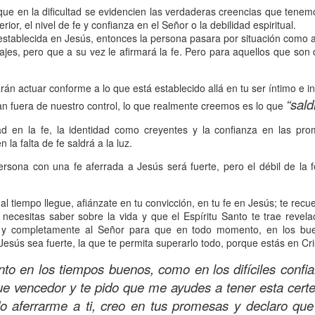
s que decir
“te amo” o
que regalar
flores o chocolates;
que en la dificultad se evidencien las verdaderas creencias que tenem
ar presente y de respetar a los seres amados.
rior, el nivel de fe y confianza en el Señor o la debilidad espiritual.
 establecida en Jesús, entonces la persona pasara por situación como a
 verdad, expresamos la esencia de Dios; se alegra 
ajes, pero que a su vez le afirmará la fe. Pero para aquellos que son 
o también se nos aumentan los deseos de vivir, se revi
 amor todo lo podemos hacer, desde perdonar hasta vivi
rán actuar conforme a lo que está establecido allá en tu ser íntimo e i
“sald
an fuera de nuestro control, lo que realmente creemos es lo que
dad en la fe, la identidad como creyentes y la confianza en las p
sar el estado de tu corazón hacia quienes consideras
 la falta de fe saldrá a la luz.
labras, es tiempo de tener hogares a la manera de D
rsona con una fe aferrada a Jesús será fuerte, pero el débil de la 
é que por amor nos has redimido, nos has restaurado y
l tiempo llegue, afiánzate en tu convicción, en tu fe en Jesús; te rec
, desde hoy, el motor de mi vida sea el amor, aquel que 
 necesitas saber sobre la vida y que el Espíritu Santo te trae revela
al y completamente al Señor para que en todo momento, en los bu
digo a mi familia, me comprometo a amar sin condicione
 Jesús sea fuerte, la que te permita superarlo todo, porque estás en Cri
 Amén
”.
nto en los tiempos buenos, como en los difíciles confi
 sea sin fingimiento. Aborreced lo malo, seguid lo bue
ue vencedor y te pido que me ayudes a tener esta cert
do aferrarme a ti, creo en tus promesas y declaro qu