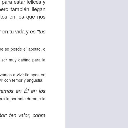
para estar felices y
pero también llegan
 tú también tengas
tos en los que nos
significó inversión
estar en casa y dar
r en tu vida y es
“tus
está el amor hacia
e se pierde el apetito, o
 ser muy dañino para la
ista de los deberes
a vida correcta.
 vamos a vivir tiempos en
vir con temor y angustia.
iento. Aborreced lo
remos en Él en los
bra importante durante la
bién significa que
n los corazones de
r; ten valor, cobra