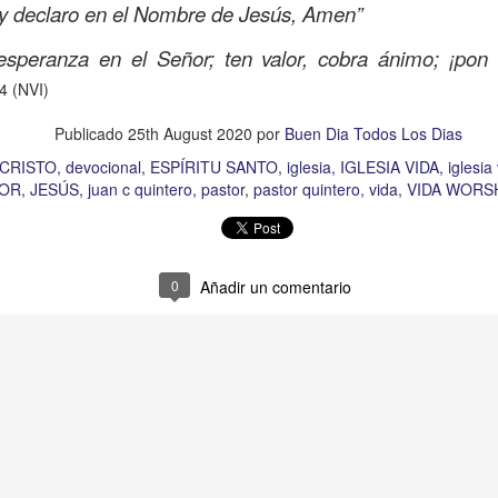
 y declaro en el Nombre de Jesús, Amen”
Publicado
14 hours ago
por
Buen Dia Todos Los Dias
esperanza en el Señor; ten valor, cobra ánimo; ¡pon
Ubicación:
10303 Royal Palm Blvd, Coral Springs, FL 33065, USA
4 (NVI)
RISTO
devocional
ESPÍRITU SANTO
iglesia
IGLESIA VIDA
iglesia 
OR
JESÚS
juan c quintero
pastor
pastor quintero
vida
VIDA WORSH
Publicado
25th August 2020
por
Buen Dia Todos Los Dias
CRISTO
devocional
ESPÍRITU SANTO
iglesia
IGLESIA VIDA
iglesia
TOR
JESÚS
juan c quintero
pastor
pastor quintero
vida
VIDA WORS
0
Añadir un comentario
0
Añadir un comentario
Buenos Samaritanos