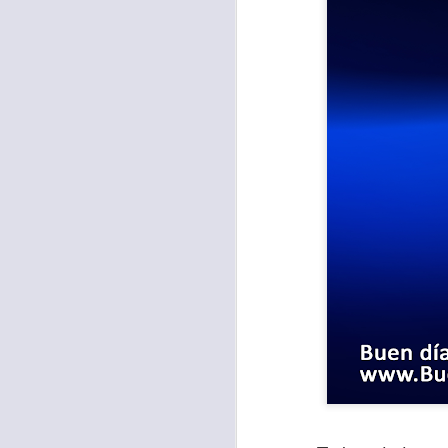
Para muchos, la v
acorde con una list
logros profesionale
Es quizás por est
rápido, tanto, q