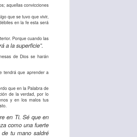
es una decisión de
os; aquellas convicciones
lgo que se tuvo que vivir,
el corazón de los
débiles en la fe esta será
ve el propósito de
r unidos en familia
nterior. Porque cuando las
rá a la superficie”.
romesas de Dios se harán
 importantes en tu
ios y de amar como
fe tendrá que aprender a
 nos das propósito;
uerdo que en la Palabra de
es sin fingimiento,
ción de la verdad, por lo
enos y en los malos tus
s; lo declaro en el
sto.
are en Ti. Sé que en
no
”. Romanos 12:9
eza como una fuerte
e de tu mano saldré