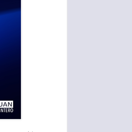
te agendadas
con el trabajo, los
mnasio.
mpo pasa demasiado
 quienes llamamos