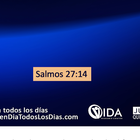
ida es una carrera continua de actividades perfectamen
a de logros esperados, la mayoría de ellos relacionados 
s e incluso los logros en el cuidado del cuerpo en el gi
o que cada vez se tiene la sensación de que el tie
ue no alcanza para compartir tiempo con los seres a