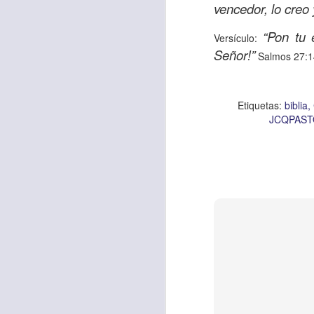
vencedor, lo creo
“Pon tu 
Versículo:
Señor!”
Salmos 27:1
Etiquetas:
biblia
C
JCQPAST
Etiquetas:
biblia
JCQPAS
AUG
6