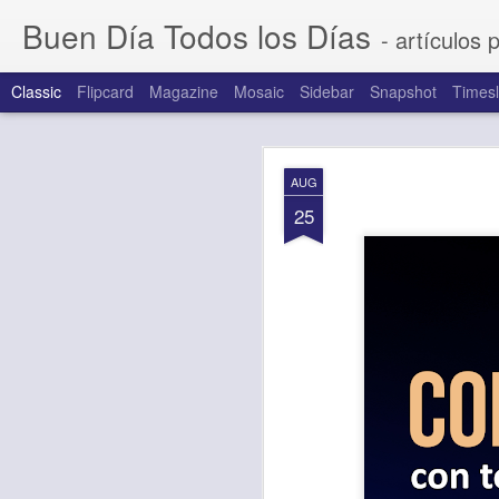
Buen Día Todos los Días
- artículos 
Classic
Flipcard
Magazine
Mosaic
Sidebar
Snapshot
Timesl
AUG
AUG
7
25