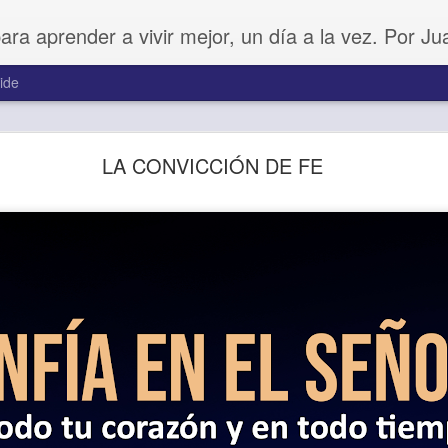
para aprender a vivir mejor, un día a la vez. Por J
ide
Amar sin fingimiento
LA CONVICCIÓN DE FE