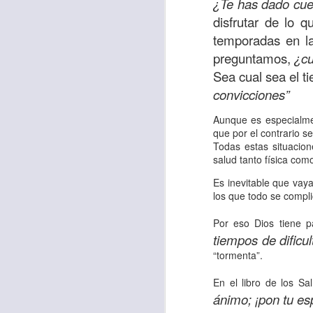
¿Te has dado cue
“amados”
, es decir
disfrutar de lo 
Yo tengo gratos r
temporadas en la
esos buenos recuer
preguntamos,
¿cu
de tiempo, muchos 
Sea cual sea el ti
lo mejor que tenían
convicciones”
Te invito a reflexi
Aunque es especialment
tu familia?
que por el contrario s
Todas estas situacio
En la Biblia, el c
salud tanto física com
del cristiano. Esta
Es inevitable que vay
los que todo se compli
Particularmente, e
Por eso Dios tiene p
malo, seguid lo b
tiempos de dificu
Dios nos pide que
“tormenta”.
debemos dejar una
En el libro de los S
las personas que
ánimo; ¡pon tu es