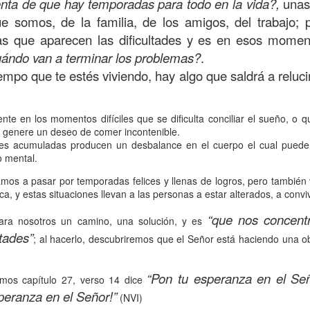
nta de que hay temporadas para todo en la vida?,
unas 
, a nuestra familia.
que somos, de la familia, de los amigos, del trabajo; 
ecuerdos del amor de mis padres y abuelos; y tal vez
s que aparecen las dificultades y es en esos momen
dos; lo cierto es que para la mayoría de ellos ese amor 
ándo van a terminar los problemas?
.
incluso sacrificando sus aspiraciones personales por 
empo que te estés viviendo, hay algo que saldrá a reluci
 por su familia.
onar sobre:
¿Cuáles son tus prioridades?, ¿En qué lugar 
e en los momentos difíciles que se dificulta conciliar el sueño, o qu
e genere un deseo de comer incontenible.
nes acumuladas producen un desbalance en el cuerpo el cual puede
apítulo 12 de la carta a los romanos se conoce como la l
o mental.
 contiene recomendaciones sabias y justas para llevar un
amos a pasar por temporadas felices y llenas de logros, pero también
ca, y estas situaciones llevan a las personas a estar alterados, a convi
n el verso 9 dice lo siguiente:
“
El amor sea sin fingim
“que nos concent
ara nosotros un camino, una solución, y es
ueno
”. Romanos 12:9 (RVR1960)
ltades”
; al hacerlo, descubriremos que el Señor está haciendo una o
 amemos sin fingimiento, con sinceridad, pero eso tam
 huella marcada, una especie de impronta de amor e
“Pon tu esperanza en el Seño
almos capítulo 27, verso 14 dice
 amamos.
peranza en el Señor!”
(NVI)