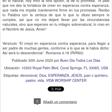
en lo natural, hoy miro la otra opción, la de tu promesa. Te pido
que me des la fortaleza de creer en esperanza contra esperanza,
que nada me impida mantenerme firme en tus promesas. Recibo
tu Palabra con la certeza de que lo que tu dices siempre lo
cumples, así que no me dejaré llevar por las circunstancias
naturales, sino que esperare en tu milagro sobrenatural, lo creo en
el Nombre de Jesús, Amen”
Versículo “El creyó en esperanza contra esperanza, para llegar a
ser padre de muchas gentes, conforme a lo que se le había dicho:
Así será tu descendencia”. Romanos 4:18 (RVR60)
Publicado
30th June 2020
por
Buen Dia Todos Los Dias
Ubicación:
10303 Royal Palm Blvd, Coral Springs, FL 33065, USA
Etiquetas:
devocional
Dios
ESPERANZA
JESÚS
juan c quintero
pastor
vida
VIDA WORSHIP CENTER
0
Añadir un comentario