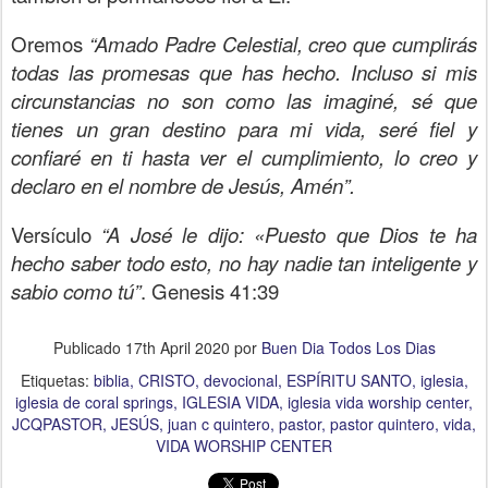
Oremos
“Amado Padre Celestial, creo que cumplirás
todas las promesas que has hecho. Incluso si mis
circunstancias no son como las imaginé, sé que
tienes un gran destino para mi vida, seré fiel y
confiaré en ti hasta ver el cumplimiento, lo creo y
declaro en el nombre de Jesús, Amén”.
Versículo
“A José le dijo: «Puesto que Dios te ha
hecho saber todo esto, no hay nadie tan inteligente y
sabio como tú”
. Genesis 41:39
Publicado
17th April 2020
por
Buen Dia Todos Los Dias
Etiquetas:
biblia
CRISTO
devocional
ESPÍRITU SANTO
iglesia
iglesia de coral springs
IGLESIA VIDA
iglesia vida worship center
JCQPASTOR
JESÚS
juan c quintero
pastor
pastor quintero
vida
VIDA WORSHIP CENTER