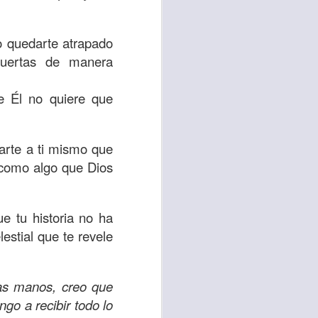
es una decisión de
o quedarte atrapado
el corazón de los
 puertas de manera
ve el propósito de
r unidos en familia
e Él no quiere que
 importantes en tu
arte a ti mismo que
ios y de amar como
 como algo que Dios
 nos das propósito;
e tu historia no ha
es sin fingimiento,
estial que te revele
s; lo declaro en el
no
”. Romanos 12:9
as manos, creo que
go a recibir todo lo