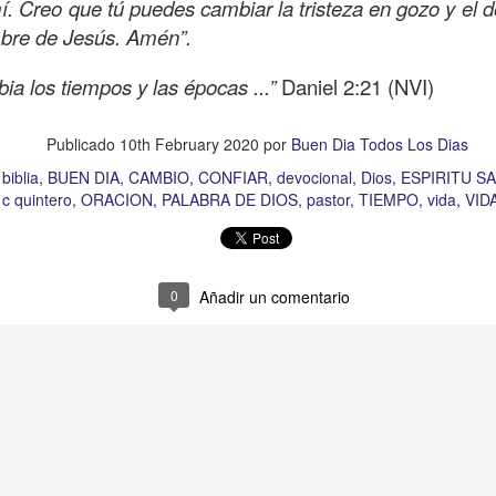
í. Creo que tú puedes cambiar la tristeza en gozo y el do
Publicado
Yesterday
por
Buen Dia Todos Los Dias
mbre de Jesús. Amén”.
Ubicación:
10303 Royal Palm Blvd, Coral Springs, FL 33065, USA
ia los tiempos y las épocas ...”
Daniel 2:21 (NVI)
RISTO
devocional
ESPÍRITU SANTO
iglesia
IGLESIA VIDA
iglesia 
OR
JESÚS
juan c quintero
pastor
pastor quintero
vida
VIDA WORSH
Publicado
10th February 2020
por
Buen Dia Todos Los Dias
biblia
BUEN DIA
CAMBIO
CONFIAR
devocional
Dios
ESPIRITU S
 c quintero
ORACION
PALABRA DE DIOS
pastor
TIEMPO
vida
VID
0
Añadir un comentario
0
Añadir un comentario
Buenos Samaritanos