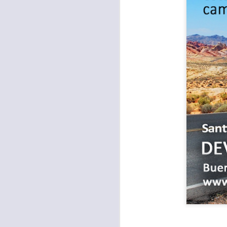
Para muchos, la v
acorde con una list
logros profesionale
Es quizás por est
rápido, tanto, q