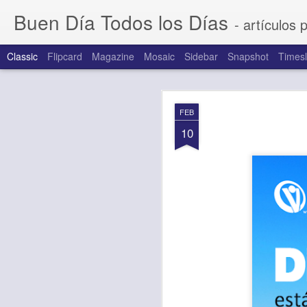
Buen Día Todos los Días
- artículos 
Classic
Flipcard
Magazine
Mosaic
Sidebar
Snapshot
Timesl
AUG
FEB
7
10