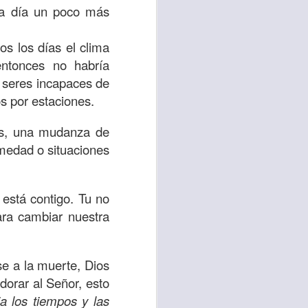
da día un poco más
 tú también tengas
os los días el clima
significó inversión
ntonces no habría
estar en casa y dar
n seres incapaces de
os por estaciones.
está el amor hacia
es, una mudanza de
rmedad o situaciones
ista de los deberes
a vida correcta.
 está contigo. Tu no
iento. Aborreced lo
ara cambiar nuestra
bién significa que
se a la muerte, Dios
n los corazones de
dorar al Señor, esto
a los tiempos y las