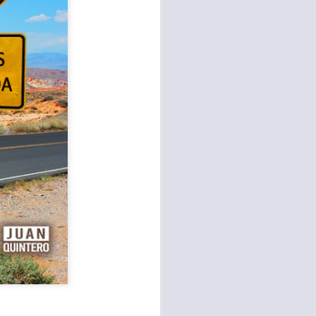
te agendadas
con el trabajo, los
mnasio.
mpo pasa demasiado
 quienes llamamos