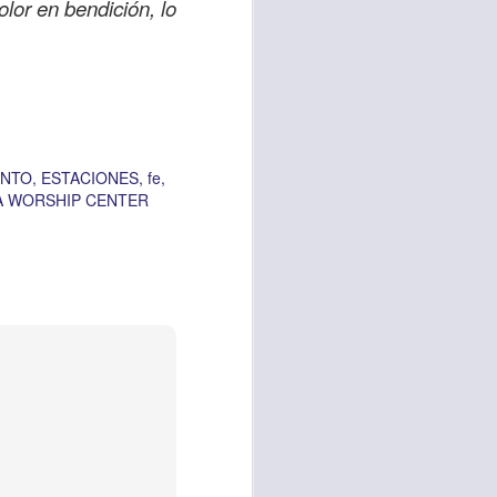
lor en bendición, lo
vida worship center
IP CENTER
ANTO
ESTACIONES
fe
A WORSHIP CENTER