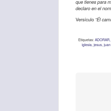
que tienes para m
declaro en el no
Versículo
“Él camb
Etiquetas:
biblia
C
JCQPAST
Etiquetas:
ADORAR
iglesia
jesus
juan
AUG
6