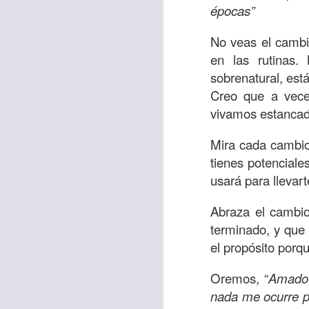
Amar es mucho má
épocas”
permanecer, de est
No veas el cambi
Cuando amamos de
en las rutinas.
seres amados, per
sobrenatural, est
vida, porque en el
Creo que a vece
para siempre.
vivamos estanca
Es tiempo de revi
Mira cada cambio
vida. En otras pa
tienes potencial
Dios nos ama.
usará para llevart
Oremos: “
Señor, s
Abraza el cambio
por eso decido que
terminado, y que 
sincero, real. Ben
el propósito porqu
nombre de Jesús.
Versículo:
“
El amor
Oremos, “
Amado 
(RVR1960)
nada me ocurre po