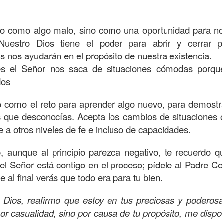
s que decir
“te amo” o
que regalar
flores o chocolates;
ar presente y de respetar a los seres amados.
o como algo malo, sino como una oportunidad para n
 verdad, expresamos la esencia de Dios; se alegra 
 Nuestro Dios tiene el poder para abrir y cerrar
o también se nos aumentan los deseos de vivir, se revi
ás nos ayudarán en el propósito de nuestra existencia.
 amor todo lo podemos hacer, desde perdonar hasta vivi
s el Señor nos saca de situaciones cómodas porqu
dos
sar el estado de tu corazón hacia quienes consideras
 como el reto para aprender algo nuevo, para demostr
labras, es tiempo de tener hogares a la manera de D
es que desconocías. Acepta los cambios de situaciones
e a otros niveles de fe e incluso de capacidades.
é que por amor nos has redimido, nos has restaurado y
, aunque al principio parezca negativo, te recuerdo qu
, desde hoy, el motor de mi vida sea el amor, aquel que 
el Señor está contigo en el proceso; pídele al Padre Cel
digo a mi familia, me comprometo a amar sin condicione
e al final verás que todo era para tu bien.
 Amén
”.
 sea sin fingimiento. Aborreced lo malo, seguid lo bue
Dios, reafirmo que estoy en tus preciosas y poderos
r casualidad, sino por causa de tu propósito, me dispon