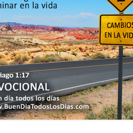
ida es una carrera continua de actividades perfectamen
a de logros esperados, la mayoría de ellos relacionados 
s e incluso los logros en el cuidado del cuerpo en el gi
o que cada vez se tiene la sensación de que el tie
ue no alcanza para compartir tiempo con los seres a