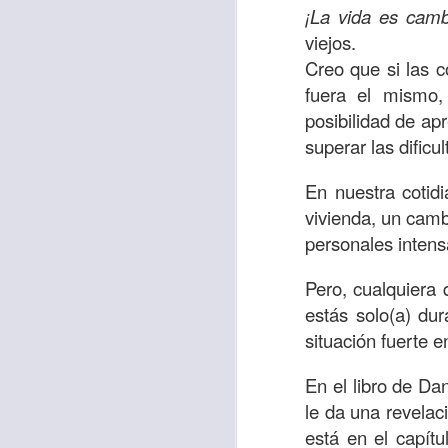
“amados”
, es decir
¡La vida es camb
viejos.
Yo tengo gratos r
Creo que si las c
esos buenos recuer
fuera el mismo,
de tiempo, muchos 
posibilidad de ap
lo mejor que tenían
superar las dificu
Te invito a reflexi
tu familia?
En nuestra coti
vivienda, un camb
En la Biblia, el c
personales intens
del cristiano. Esta
Pero, cualquiera 
Particularmente, e
estás solo(a) du
malo, seguid lo b
situación fuerte 
Dios nos pide que
En el libro de Da
debemos dejar una
le da una revelac
las personas que
está en el capít