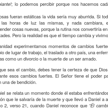
, a nuestra familia.
iante!
; lo podemos percibir porque nos hacemos ca
ecuerdos del amor de mis padres y abuelos; y tal vez
osas fueran estáticas la vida sería muy aburrida. Si tod
dos; lo cierto es que para la mayoría de ellos ese amor 
 las horas de luz las mismas, y nada cambiara, e
incluso sacrificando sus aspiraciones personales por 
render cosas nuevas, porque la rutina nos convertiría e
 por su familia.
ltades. Pero la realidad es que el tiempo cambia y vivim
onar sobre:
¿Cuáles son tus prioridades?, ¿En qué lugar 
dianidad experimentamos momentos de cambios fuert
io de lugar de trabajo, el traslado a otro país, una enfe
apítulo 12 de la carta a los romanos se conoce como la l
as como un divorcio o la muerte de un ser amado.
 contiene recomendaciones sabias y justas para llevar un
que sea el cambio, debes tener la certeza de que Dios
n el verso 9 dice lo siguiente:
“
El amor sea sin fingim
rante esos cambios fuertes. El Señor tiene el poder p
ueno
”. Romanos 12:9 (RVR1960)
en una de bendición.
 amemos sin fingimiento, con sinceridad, pero eso tam
niel se relata un momento donde él estaba enfrentándo
 huella marcada, una especie de impronta de amor e
ión que le salvaría de la muerte y que llevó a Daniel a a
 amamos.
ulo 2, verso 21, cuando Daniel reconoce que
“Él cambi