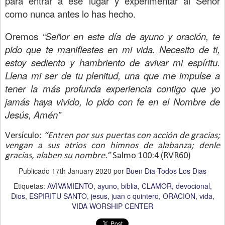
para entrar a ese lugar y experimentar al Señor
como nunca antes lo has hecho.
Oremos
“Señor en este día de ayuno y oración, te
pido que te manifiestes en mi vida. Necesito de ti,
estoy sediento y hambriento de avivar mi espíritu.
Llena mi ser de tu plenitud, una que me impulse a
tener la más profunda experiencia contigo que yo
jamás haya vivido, lo pido con fe en el Nombre de
Jesús, Amén”
Versículo:
“Entren por sus puertas con acción de gracias;
vengan a sus atrios con himnos de alabanza; denle
gracias, alaben su nombre.”
Salmo 100:4 (RVR60)
Publicado
17th January 2020
por
Buen Dia Todos Los Dias
Etiquetas:
AVIVAMIENTO
ayuno
biblia
CLAMOR
devocional
Dios
ESPIRITU SANTO
jesus
juan c quintero
ORACION
vida
VIDA WORSHIP CENTER