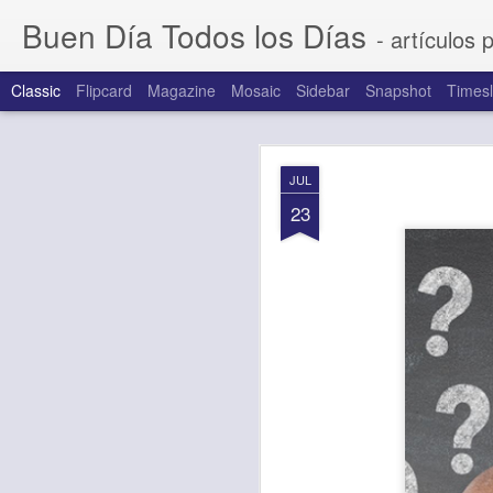
Buen Día Todos los Días
- artículos 
Classic
Flipcard
Magazine
Mosaic
Sidebar
Snapshot
Timesl
AUG
JUL
6
23