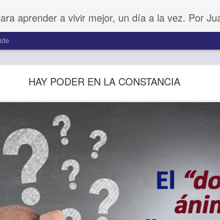
para aprender a vivir mejor, un día a la vez. Por J
ide
Buenos Samaritanos
HAY PODER EN LA CONSTANCIA