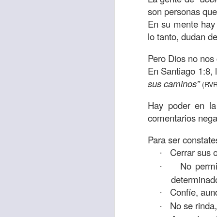
sostiene Jesús c
son personas que 
cuando le había es
En su mente hay c
cumplir lo que está
lo tanto, dudan de
alma, y con todas 
Pero Dios no nos 
10:27).
En Santiago 1:8, 
Pero cuando el hom
sus caminos”
(RVR
lo hizo para que 
Hay poder en la 
parábola nos cues
comentarios negat
tiempo.
El Señor quiere
Para ser constate
sufriendo. Pero 
Cerrar sus 
·
necesidad y no t
No permi
·
dificultades y te h
determinado
Confíe, aun
·
Te motivo para que
No se rinda
·
del 25 al 37.