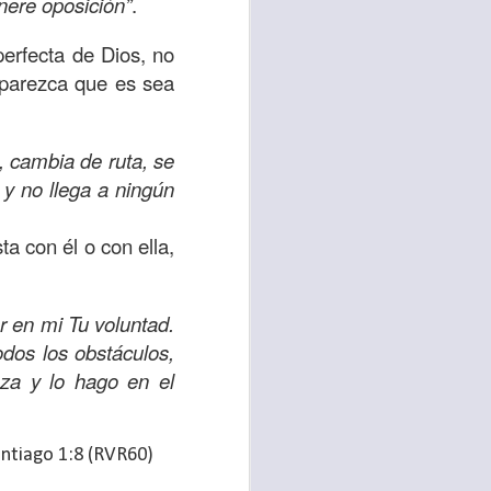
enere oposición”
.
d de un hombre que
perfecta de Dios, no
 parezca que es sea
erían ser los más
 pasaron de largo;
a compasión fue el
, cambia de ruta, se
 y no llega a ningún
 misericordia y la
a con él o con ella,
emos, no de lo que
por amor y no por
r en mi Tu voluntad.
dos los obstáculos,
ra servir y dar al
eza y lo hago en el
r ignorando que hay
os están muy cerca
ntiago 1:8 (RVR60)
lo para mis propios