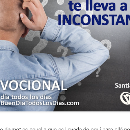
s años pareciera que el común de las personas estuvie
mismas, mirando y actuando solamente para ellas mism
sirviendo a los demás.
ibilidad por la necesidad ajena se fuera desvaneciendo
ísmo, creando una brecha que separa a unos de los otr
elata la parábola del Buen Samaritano; esta comienza 
le ánimo"
es aquella que es llevada de aquí para allá po