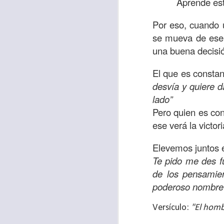
Aprende es
Allí, el hombre s
había sido atracad
Por eso, cuando u
se mueva de ese 
En esa época se 
una buena decisi
sensibles y miser
solo un hombre qu
El que es consta
que respondió ante
desvía y quiere d
lado”
Los cristianos de
Pero quien es con
generosidad con a
ese verá la victori
nos sobra; ayuda
obligación.
Elevemos juntos 
Te pido me des f
Que esta reflexió
de los pensamien
necesitado y que l
poderoso nombre
miles de millones
de ti, y tal vez o n
Versículo:
"El homb
Oremos
“Amado Pa