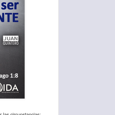
sen cada vez más
as y cada vez
, lo que contribuye
os seres humanos.
con un diálogo que
r las circunstancias;