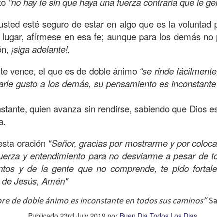
to
“no hay fe sin que haya una fuerza contraria que le g
amaritano es el único que responde ante la necesida
o y herido, dejado en la brecha del camino.
sted esté seguro de estar en algo que es la voluntad 
lugar, afírmese en esa fe; aunque para los demás no
suponía que los sacerdotes judíos y los levitas deb
ón,
¡siga adelante!.
icordiosos ante la necesidad de los demás, pero estos
e se suponía no iba a ser el que mostrara el amor y l
nte vence, el que es de doble ánimo
“se rinde fácilmente
 la necesidad.
arle gusto a los demás, su pensamiento es inconstante
beríamos ser los primeros en mostrar la bondad, la
stante, quien avanza sin rendirse, sabiendo que Dios est
quellos que están en necesidad, dando de lo que ten
a.
ndo con lo que sabemos, no con evasivas; sirviendo 
esta oración
"Señor, gracias por mostrarme y por coloca
uerza y entendimiento para no desviarme a pesar de to
n de hoy sea la que abra las puertas de tu corazón pa
tos y de la gente que no comprende, te pido fortal
a insensibilidad de la cultura actual no te lleve a vivi
 de Jesús, Amén"
 de personas en necesidad, que incluso muchos de ell
o los has visto, o los has ignorado.
re de doble ánimo es inconstante en todos sus caminos”
Sa
dre celestial, hoy reconozco que he estado viviendo so
Publicado
23rd July 2019
por
Buen Dia Todos Los Dias