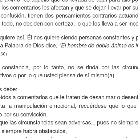
on un
“intérprete de la ley
”, quien lo cuestiona sobre
q
los comentarios les afectan y que se dejan llevar por 
te hombre dicho que lo que hay que hacer para heredar
onfusión, tienen dos pensamientos contrarios actuando
 escrito, y dijo:
“Amarás al Señor tu Dios con todo tu cor
 todo, no deciden con certeza, lo que los lleva a ser inc
tus fuerzas, y con toda tu mente; y a tu prójimo como 
quiere así, Él nos quiere siendo personas constantes y 
la Palabra de Dios dice,
“El hombre de doble ánimo es i
bre cuestionó a Jesús sobre el prójimo, el Señor le c
60)
el estado de su corazón se pusiera en evidencia. La 
constancia, por lo tanto, no se rinda por las circuns
tiona también profundamente sobre el estado de nuest
ivos o por lo que usted piensa de sí mismo(a)
 que amemos y que seamos respuesta para las pe
s debe:
las preguntas que surgen son:
¿has pasado por dela
oídos a comentarios que le traten de desanimar o desenf
e has detenido a ayudar?; ¿conoces a alguien que
ta la manipulación emocional, recuérdese que lo que
aces el de la vista gorda o el de los oídos sordos?
 por su convicción.
que las circunstancias sean adversas... pues no siempre
 leas esta parábola completa en el evangelio de Lucas, 
, siempre habrá obstáculos,