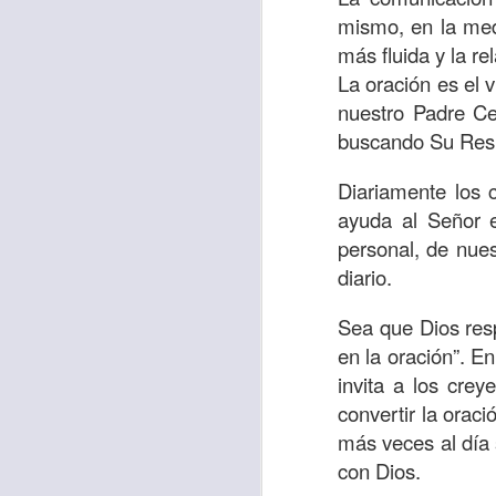
“amados”
, es decir
mismo, en la med
Yo tengo gratos r
más fluida y la re
esos buenos recuer
La oración es el
de tiempo, muchos 
nuestro Padre Ce
lo mejor que tenían
buscando Su Resp
Te invito a reflexi
Diariamente los 
tu familia?
ayuda al Señor 
personal, de nues
En la Biblia, el c
diario.
del cristiano. Esta
Sea que Dios resp
Particularmente, e
en la oración”. En
malo, seguid lo b
invita a los cre
Dios nos pide que
convertir la orac
debemos dejar una
más veces al día
las personas que
con Dios.