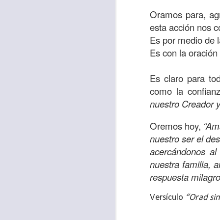
Amar es mucho má
Oramos para, agr
permanecer, de est
esta acción nos c
Cuando amamos de
Es por medio de l
seres amados, per
Es con la oración 
vida, porque en el
para siempre.
Es claro para to
como la confian
Es tiempo de revi
nuestro Creador y
vida. En otras pa
Dios nos ama.
Oremos hoy,
“Am
nuestro ser el de
Oremos: “
Señor, s
acercándonos al
por eso decido que
nuestra familia, 
sincero, real. Ben
respuesta milagr
nombre de Jesús.
Versículo:
“
El amor
Versículo
“Orad sin
(RVR1960)