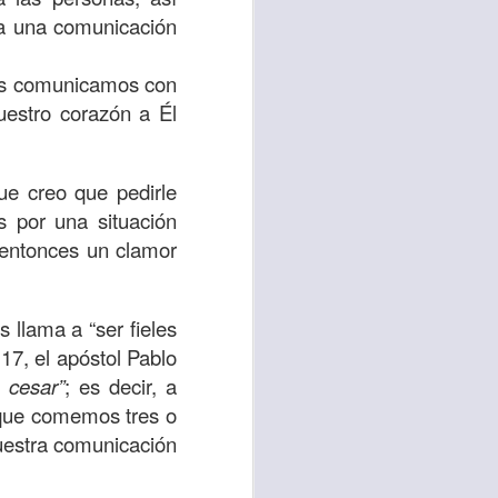
ra una comunicación
 tú también tengas
significó inversión
Nos comunicamos con
estar en casa y dar
uestro corazón a Él
está el amor hacia
ue creo que pedirle
 por una situación
y entonces un clamor
ista de los deberes
a vida correcta.
 llama a “ser fieles
iento. Aborreced lo
 17, el apóstol Pablo
n cesar”
; es decir, a
bién significa que
l que comemos tres o
n los corazones de
uestra comunicación