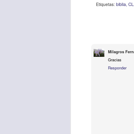
Etiquetas:
biblia
C
Etiquetas:
biblia
C
JCQPAST
Milagros Fer
Gracias
Responder
AUG
6