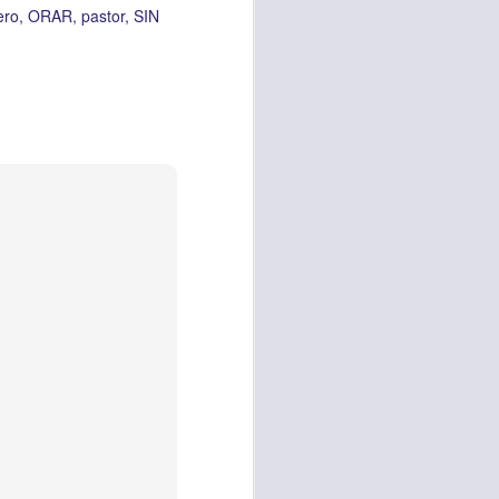
ero
ORAR
pastor
SIN
vida worship center
IP CENTER