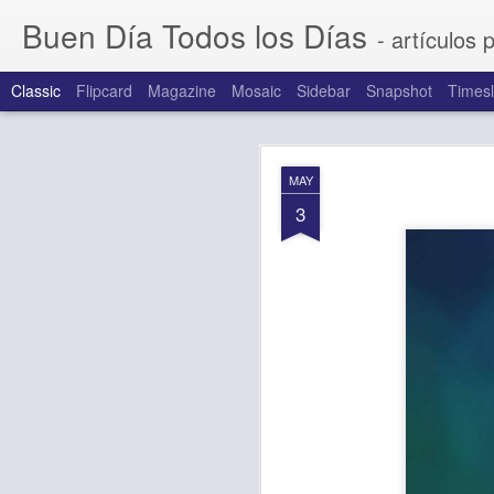
Buen Día Todos los Días
- artículos 
Classic
Flipcard
Magazine
Mosaic
Sidebar
Snapshot
Timesl
AUG
MAY
7
3