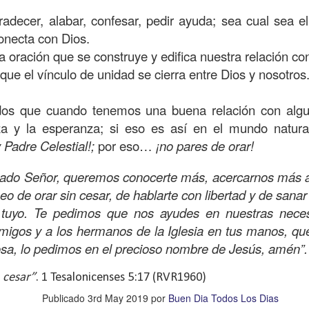
s que decir
“te amo” o
que regalar
flores o chocolates;
adecer, alabar, confesar, pedir ayuda; sea cual sea el
ar presente y de respetar a los seres amados.
onecta con Dios.
 verdad, expresamos la esencia de Dios; se alegra 
a oración que se construye y edifica nuestra relación co
o también se nos aumentan los deseos de vivir, se revi
que el vínculo de unidad se cierra entre Dios y nosotros
 amor todo lo podemos hacer, desde perdonar hasta vivi
dos que cuando tenemos una buena relación con algu
za y la esperanza; si eso es así en el mundo natur
sar el estado de tu corazón hacia quienes consideras
 Padre Celestial!;
por eso…
¡no pares de orar!
labras, es tiempo de tener hogares a la manera de D
ado Señor, queremos conocerte más, acercarnos más a 
seo de orar sin cesar, de hablarte con libertad y de sana
é que por amor nos has redimido, nos has restaurado y
 tuyo. Te pedimos que nos ayudes en nuestras nece
, desde hoy, el motor de mi vida sea el amor, aquel que 
amigos y a los hermanos de la Iglesia en tus manos, qu
digo a mi familia, me comprometo a amar sin condicione
osa, lo pedimos en el precioso nombre de Jesús, amén”.
 Amén
”.
 sea sin fingimiento. Aborreced lo malo, seguid lo bue
 cesar”
. 1 Tesalonicenses 5:17 (RVR1960)
Publicado
3rd May 2019
por
Buen Dia Todos Los Dias