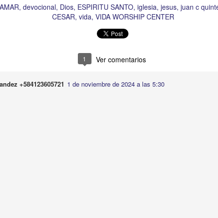
LAMAR
devocional
Dios
ESPIRITU SANTO
iglesia
jesus
juan c quint
Publicado
Yesterday
por
Buen Dia Todos Los Dias
CESAR
vida
VIDA WORSHIP CENTER
Ubicación:
10303 Royal Palm Blvd, Coral Springs, FL 33065, USA
RISTO
devocional
ESPÍRITU SANTO
iglesia
IGLESIA VIDA
iglesia 
OR
JESÚS
juan c quintero
pastor
pastor quintero
vida
VIDA WORSH
1
Ver comentarios
nandez +584123605721
1 de noviembre de 2024 a las 5:30
0
Añadir un comentario
Buenos Samaritanos