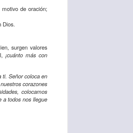
es una decisión de
 motivo de oración;
el corazón de los
n Dios.
ve el propósito de
.
r unidos en familia
ien, surgen valores
al,
¡cuánto más con
 importantes en tu
ios y de amar como
ti. Señor coloca en
r nuestros corazones
 nos das propósito;
sidades, colocamos
es sin fingimiento,
e a todos nos llegue
s; lo declaro en el
no
”. Romanos 12:9