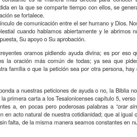
, a nuestra familia.
ida en la que se comparte tiempo con ellos, se gene
ecuerdos del amor de mis padres y abuelos; y tal vez
lación se fortalece.
dos; lo cierto es que para la mayoría de ellos ese amor 
 vínculo de comunicación entre el ser humano y Dios. 
incluso sacrificando sus aspiraciones personales por 
lestial cuando hablamos abiertamente y le abrimos n
 por su familia.
uesta, Su apoyo o Su aprobación.
onar sobre:
¿Cuáles son tus prioridades?, ¿En qué lugar 
creyentes oramos pidiendo ayuda divina; es por eso q
es la oración más común de todas; ya sea que pides
tra familia o que la petición sea por otra persona, ha
apítulo 12 de la carta a los romanos se conoce como la l
 contiene recomendaciones sabias y justas para llevar un
onda a nuestras peticiones de ayuda o no, la Biblia nos
n el verso 9 dice lo siguiente:
“
El amor sea sin fingim
 la primera carta a los Tesalonicenses capítulo 5, verso
ueno
”. Romanos 12:9 (RVR1960)
yentes a, en pocas pero poderosas palabras a
“orar si
 amemos sin fingimiento, con sinceridad, pero eso tam
ión en acto natural de nuestra cotidianidad; que al igua
 huella marcada, una especie de impronta de amor e
 sin falta, de la misma manera seamos constantes en n
 amamos.