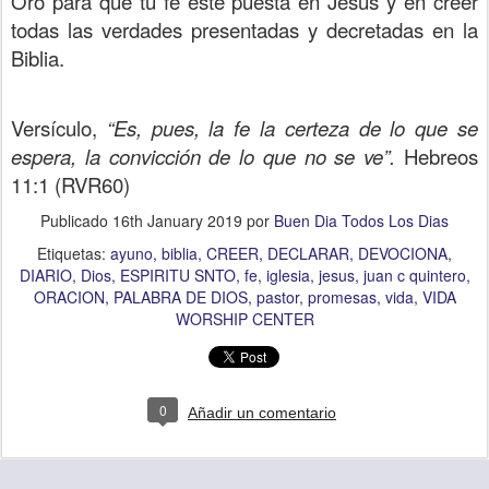
Oro para que tu fe esté puesta en Jesús y en creer
todas las verdades presentadas y decretadas en la
Biblia.
Versículo,
“Es, pues, la fe la certeza de lo que se
espera, la convicción de lo que no se ve”.
Hebreos
11:1 (RVR60)
Publicado
16th January 2019
por
Buen Dia Todos Los Dias
Etiquetas:
ayuno
biblia
CREER
DECLARAR
DEVOCIONA
DIARIO
Dios
ESPIRITU SNTO
fe
iglesia
jesus
juan c quintero
ORACION
PALABRA DE DIOS
pastor
promesas
vida
VIDA
WORSHIP CENTER
0
Añadir un comentario