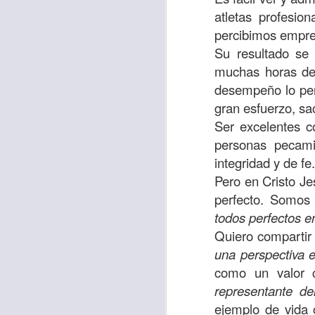
sostiene Jesús c
atletas profesio
cuando le había es
percibimos empres
cumplir lo que está
Su resultado se
alma, y con todas 
muchas horas de
10:27).
desempeño lo per
gran esfuerzo, sac
Pero cuando el hom
Ser excelentes c
lo hizo para que 
personas pecami
parábola nos cues
integridad y de fe.
tiempo.
Pero en Cristo Je
perfecto. Somos 
El Señor quiere
todos perfectos en
sufriendo. Pero 
Quiero compartir 
necesidad y no t
una perspectiva 
dificultades y te h
como un valor c
Te motivo para que
representante de
del 25 al 37.
ejemplo de vida 