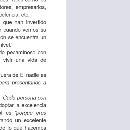
uién es el prójimo,
dores, empresarios,
 la vida eterna era
elencia, etc.
azón, y con toda tu
 que han invertido
a ti mismo”
. (Lucas
ue cuando vemos su
ión se encuentra un
nivel.
ontó una parábola y
ndo pecaminoso con
verdad es que esta
 vivir una vida de
ro corazón en este
fuera de Él nadie es
para presentarlos a
rsonas que están
nte de alguien en
,
“Cada persona con
 está pasando por
doptar la excelencia
pal es
“porque eres
capítulo 10, versos
vando un excelente
todo lo que hacemos