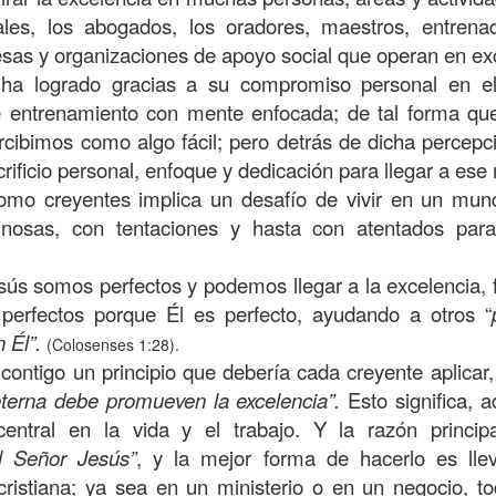
on un
“intérprete de la ley
”, quien lo cuestiona sobre
q
nales, los abogados, los oradores, maestros, entrena
te hombre dicho que lo que hay que hacer para heredar
as y organizaciones de apoyo social que operan en exc
 escrito, y dijo:
“Amarás al Señor tu Dios con todo tu cor
 ha logrado gracias a su compromiso personal en el
tus fuerzas, y con toda tu mente; y a tu prójimo como 
 entrenamiento con mente enfocada; de tal forma q
cibimos como algo fácil; pero detrás de dicha percepc
rificio personal, enfoque y dedicación para llegar a ese 
bre cuestionó a Jesús sobre el prójimo, el Señor le c
omo creyentes implica un desafío de vivir en un mu
el estado de su corazón se pusiera en evidencia. La 
nosas, con tentaciones y hasta con atentados para
tiona también profundamente sobre el estado de nuest
sús somos perfectos y podemos llegar a la excelencia, 
perfectos porque Él es perfecto, ayudando a otros “
 que amemos y que seamos respuesta para las pe
 Él”.
las preguntas que surgen son:
¿has pasado por dela
(Colosenses 1:28).
contigo un principio que debería cada creyente aplicar
e has detenido a ayudar?; ¿conoces a alguien que
eterna debe promueven la excelencia”.
Esto significa, a
aces el de la vista gorda o el de los oídos sordos?
entral en la vida y el trabajo. Y la razón princi
 leas esta parábola completa en el evangelio de Lucas, 
l Señor Jesús”
, y la mejor forma de hacerlo es lle
cristiana; ya sea en un ministerio o en un negocio, 