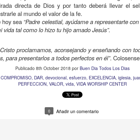
irada directa de Dios y por tanto deberá llevar el sel
amaritano es el único que responde ante la necesida
strarle al mundo el valor de la fe.
o y herido, dejado en la brecha del camino.
e hoy sea
“Padre celestial, ayúdame a representarte con
suponía que los sacerdotes judíos y los levitas deb
i vida tal como lo hizo tu hijo amado Jesús”.
icordiosos ante la necesidad de los demás, pero estos
e se suponía no iba a ser el que mostrara el amor y l
 Cristo proclamamos, aconsejando y enseñando con tod
 la necesidad.
, para presentarlos a todos perfectos en él”
. Colosense
beríamos ser los primeros en mostrar la bondad, la
Publicado
8th October 2018
por
Buen Dia Todos Los Dias
quellos que están en necesidad, dando de lo que ten
COMPROMISO
DAR
devocional
esfuerzo
EXCELENCIA
iglesia
jua
ndo con lo que sabemos, no con evasivas; sirviendo 
PERFECCION
VALOR
vida
VIDA WORSHIP CENTER
n de hoy sea la que abra las puertas de tu corazón pa
a insensibilidad de la cultura actual no te lleve a vivi
0
Añadir un comentario
 de personas en necesidad, que incluso muchos de ell
o los has visto, o los has ignorado.
dre celestial, hoy reconozco que he estado viviendo so