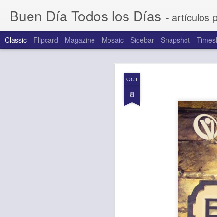
Buen Día Todos los Días
- artículos 
Classic
Flipcard
Magazine
Mosaic
Sidebar
Snapshot
Timesl
AUG
OCT
6
8