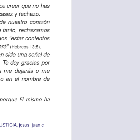
es una decisión de
ace creer que no has
casez y rechazo.
de nuestro corazón
el corazón de los
lo tanto, rechazamos
ve el propósito de
emos
“estar contentos
r unidos en familia
ará”
(Hebreos 13:5).
an sido una señal de
 importantes en tu
. Te doy gracias por
ios y de amar como
ca me dejarás o me
eo en el nombre de
 nos das propósito;
es sin fingimiento,
, porque El mismo ha
s; lo declaro en el
no
”. Romanos 12:9
USTICIA
jesus
juan c