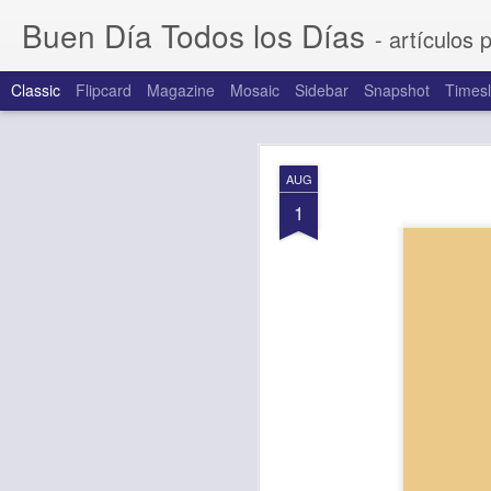
Buen Día Todos los Días
- artículos 
Classic
Flipcard
Magazine
Mosaic
Sidebar
Snapshot
Timesl
AUG
AUG
7
1