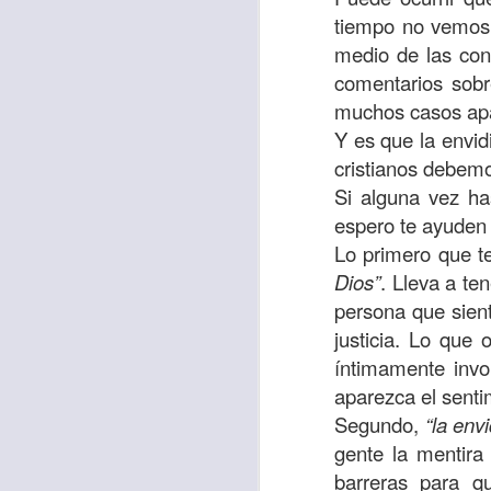
“amados”
, es decir
tiempo no vemos,
Yo tengo gratos r
medio de las con
esos buenos recuer
comentarios sobr
de tiempo, muchos 
muchos casos ap
lo mejor que tenían
Y es que la envid
cristianos debemo
Te invito a reflexi
Si alguna vez ha
tu familia?
espero te ayuden 
En la Biblia, el c
Lo primero que t
del cristiano. Esta
Dios”
. Lleva a te
persona que sien
Particularmente, e
justicia. Lo que
malo, seguid lo b
íntimamente invo
aparezca el sent
Dios nos pide que
Segundo,
“la env
debemos dejar una
gente la mentira
las personas que
barreras para q