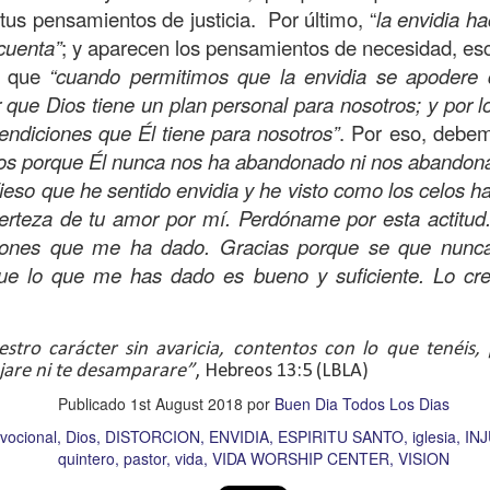
s que decir
“te amo” o
que regalar
flores o chocolates;
tus pensamientos de justicia. Por último, “
la envidia h
ar presente y de respetar a los seres amados.
 cuenta”
; y aparecen los pensamientos de necesidad, es
s que
“cuando permitimos que la envidia se apodere 
 verdad, expresamos la esencia de Dios; se alegra 
er que Dios tiene un plan personal para nosotros; y por 
o también se nos aumentan los deseos de vivir, se revi
endiciones que Él tiene para nosotros”
. Por eso, deb
 amor todo lo podemos hacer, desde perdonar hasta vivi
os porque Él nunca nos ha abandonado ni nos abandon
ieso que he sentido envidia y he visto como los celos h
sar el estado de tu corazón hacia quienes consideras
certeza de tu amor por mí. Perdóname por esta actitud
labras, es tiempo de tener hogares a la manera de D
ciones que me ha dado. Gracias porque se que nun
ue lo que me has dado es bueno y suficiente. Lo cr
é que por amor nos has redimido, nos has restaurado y
, desde hoy, el motor de mi vida sea el amor, aquel que 
estro carácter sin avaricia, contentos con lo que tenéis
digo a mi familia, me comprometo a amar sin condicione
jare ni te desamparare”
, Hebreos 13:5 (LBLA)
 Amén
”.
Publicado
1st August 2018
por
Buen Dia Todos Los Dias
 sea sin fingimiento. Aborreced lo malo, seguid lo bue
vocional
Dios
DISTORCION
ENVIDIA
ESPIRITU SANTO
iglesia
INJ
quintero
pastor
vida
VIDA WORSHIP CENTER
VISION