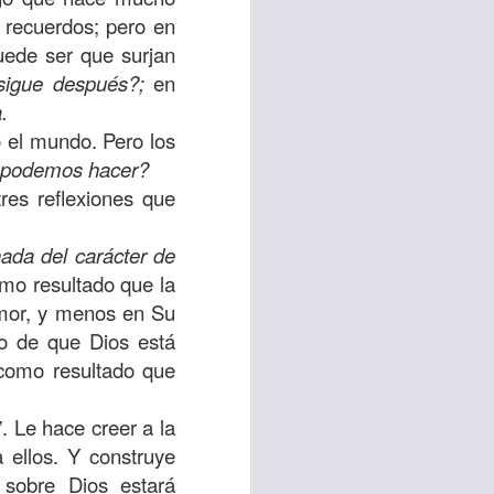
 recuerdos; pero en
 tú también tengas
uede ser que surjan
significó inversión
sigue después?;
en
estar en casa y dar
.
o el mundo. Pero los
 podemos hacer?
está el amor hacia
res reflexiones que
ista de los deberes
nada del carácter de
a vida correcta.
omo resultado que la
amor, y menos en Su
iento. Aborreced lo
ho de que Dios está
 como resultado que
bién significa que
”. Le hace creer a la
n los corazones de
 ellos. Y construye
 sobre Dios estará