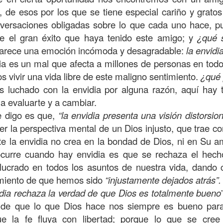
, a nuestra familia.
 de esos por los que se tiene especial cariño y gratos
ecuerdos del amor de mis padres y abuelos; y tal vez
versaciones obligadas sobre lo que cada uno hace, p
dos; lo cierto es que para la mayoría de ellos ese amor 
e el gran éxito que haya tenido este amigo; y
¿qué 
incluso sacrificando sus aspiraciones personales por 
arece una emoción incómoda y desagradable:
la envidia
 por su familia.
ia es un mal que afecta a millones de personas en tod
s vivir una vida libre de este maligno sentimiento.
¿qué
onar sobre:
¿Cuáles son tus prioridades?, ¿En qué lugar 
s luchado con la envidia por alguna razón, aquí hay t
a evaluarte y a cambiar.
apítulo 12 de la carta a los romanos se conoce como la l
e digo es que,
“la envidia presenta una visión distorsio
 contiene recomendaciones sabias y justas para llevar un
ner la perspectiva mental de un Dios injusto, que trae c
te la envidia no crea en la bondad de Dios, ni en Su 
n el verso 9 dice lo siguiente:
“
El amor sea sin fingim
 ocurre cuando hay envidia es que se rechaza el hec
ueno
”. Romanos 12:9 (RVR1960)
lucrado en todos los asuntos de nuestra vida, dando
imiento de que hemos sido
“injustamente dejados atrás”.
 amemos sin fingimiento, con sinceridad, pero eso tam
idia rechaza la verdad de que Dios es totalmente bueno
 huella marcada, una especie de impronta de amor e
 de que lo que Dios hace nos siempre es bueno para
 amamos.
ue la fe fluya con libertad; porque lo que se cree