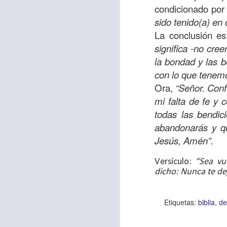
Amar es mucho má
condicionado por 
permanecer, de est
sido tenido(a) en
La conclusión e
Cuando amamos de
significa -no cre
seres amados, per
la bondad y las b
vida, porque en el
con lo que tenem
para siempre.
Ora,
“Señor. Conf
Es tiempo de revi
mi falta de fe y 
vida. En otras pa
todas las bendi
Dios nos ama.
abandonarás y q
Jesús, Amén”.
Oremos: “
Señor, s
por eso decido que
Versículo:
“Sea vu
sincero, real. Ben
dicho: Nunca te de
nombre de Jesús.
Versículo:
“
El amor
Etiquetas:
biblia
de
(RVR1960)