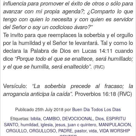
influencia para promover el éxito de otros o sólo para
avanzar con mi propia agenda?; ¿Comparto lo que
tengo con quien lo necesita y con quien es servidor
del Señor o soy un codicioso ávaro?”
Te invito para que reemplaces la soberbia y el orgullo
por la humildad y el Señor te levantará. Tal y como lo
declara la Palabra de Dios en Lucas 14:11 cuando
dice
“Porque todo el que se enaltece, será humillado;
y el que se humilla, será enaltecido”.
(RVC)
Versículo:
“La soberbia precede al fracaso; la
arrogancia anticipa la caída”.
Proverbios 16:18 (RVC)
Publicado
25th July 2018
por
Buen Dia Todos Los Dias
Etiquetas:
biblia
CAMBIO
DEVOCIOONAL
Dios
ESPIRITU
SANTO
humildad
iglesia
jesus
juan c quintero
MANIPULACION
ORGULLO
ORGULLOSO
PADRE
pastor
vida
VIDA WORSHIP