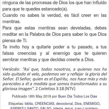
ninguna de las promesas de Dios los que han influido
para que te quedes estancado(a).
Cuando no sabes la verdad, es fácil creer en las
mentiras.
Para que estas mentiras sean develadas, debes
meditar en la Palabra de Dios para saber lo que Dios
piensa de Ti.
Te invito hoy a quitarle poder a tu pasado, a tus
falsas creencias y al enemigo que te quieren
sembrar mentiras y que decidas creerle a Dios.
Versículo:
“Así que, todos nosotros, a quienes nos ha
sido quitado el velo, podemos ver y reflejar la gloria del
Señor. El Señor, quien es el Espíritu, nos hace más y más
parecidos a él a medida que somos transformados a su
gloriosa imagen”
. 2 Corintios 3:18 (NTV)
Publicado
18th May 2018
por
Buen Dia Todos Los Dias
Etiquetas:
biblia
CREENCIAS
devocional
Dios
ENEMIGO
ESPIRITU SANTO
FALSO
iglesia
jesus
juan c quintero