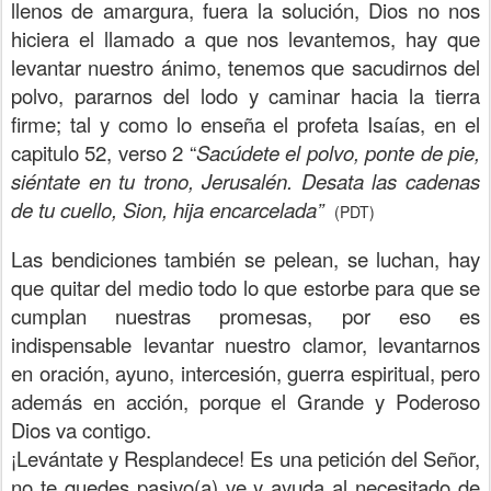
llenos de amargura, fuera la solución, Dios no nos
hiciera el llamado a que nos levantemos, hay que
levantar nuestro ánimo, tenemos que sacudirnos del
polvo, pararnos del lodo y caminar hacia la tierra
firme; tal y como lo enseña el profeta Isaías, en el
capitulo 52, verso 2 “
Sacúdete el polvo, ponte de pie,
siéntate en tu trono, Jerusalén. Desata las cadenas
de tu cuello, Sion, hija encarcelada”
(PDT)
Las bendiciones también se pelean, se luchan, hay
que quitar del medio todo lo que estorbe para que se
cumplan nuestras promesas, por eso es
indispensable levantar nuestro clamor, levantarnos
en oración, ayuno, intercesión, guerra espiritual, pero
además en acción, porque el Grande y Poderoso
Dios va contigo.
¡Levántate y Resplandece! Es una petición del Señor,
no te quedes pasivo(a) ve y ayuda al necesitado de