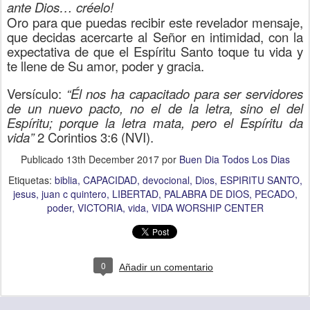
ante Dios… créelo!
Oro para que puedas recibir este revelador mensaje,
que decidas acercarte al Señor en intimidad, con la
expectativa de que el Espíritu Santo toque tu vida y
te llene de Su amor, poder y gracia.
Versículo:
“Él nos ha capacitado para ser servidores
de un nuevo pacto, no el de la letra, sino el del
Espíritu; porque la letra mata, pero el Espíritu da
vida”
2 Corintios 3:6 (NVI).
Publicado
13th December 2017
por
Buen Dia Todos Los Dias
Etiquetas:
biblia
CAPACIDAD
devocional
Dios
ESPIRITU SANTO
jesus
juan c quintero
LIBERTAD
PALABRA DE DIOS
PECADO
poder
VICTORIA
vida
VIDA WORSHIP CENTER
0
Añadir un comentario