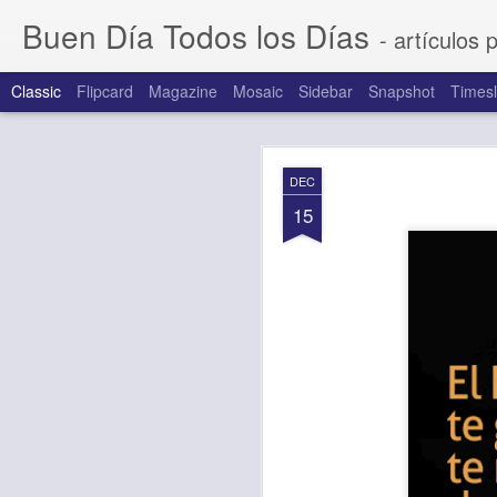
Buen Día Todos los Días
- artículos 
Classic
Flipcard
Magazine
Mosaic
Sidebar
Snapshot
Timesl
AUG
DEC
6
15