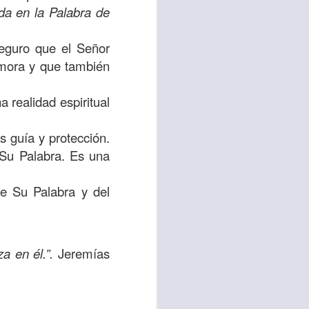
ida en la Palabra de
d de un hombre que
seguro que el Señor
erían ser los más
 mora y que también
 pasaron de largo;
a compasión fue el
a realidad espiritual
s guía y protección.
 misericordia y la
 Su Palabra. Es una
emos, no de lo que
por amor y no por
e Su Palabra y del
ra servir y dar al
r ignorando que hay
a en él.”.
Jeremías
os están muy cerca
lo para mis propios