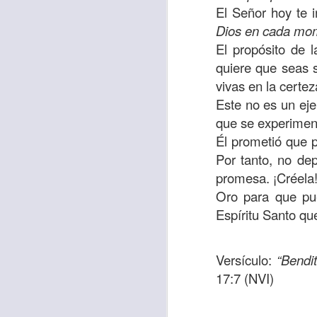
El Señor hoy te 
Allí, el hombre s
Dios en cada mo
había sido atracad
El propósito de 
En esa época se 
quiere que seas 
sensibles y miser
vivas en la certe
solo un hombre qu
Este no es un ejer
que respondió ante
que se experiment
Él prometió que p
Los cristianos de
Por tanto, no de
generosidad con a
promesa. ¡Créela!
nos sobra; ayuda
Oro para que pue
obligación.
Espíritu Santo qu
Que esta reflexió
necesitado y que l
Versículo:
“Bendi
miles de millones
17:7 (NVI)
de ti, y tal vez o n
Oremos
“Amado Pa