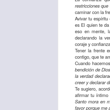
sostiene Jesús c
restricciones que
cuando le había es
caminar con la fr
cumplir lo que está
Avivar tu espírit
alma, y con todas 
es El quien te da
10:27).
eso en mente, l
declarando la ve
Pero cuando el hom
coraje y confianza
lo hizo para que 
Tener la frente e
parábola nos cues
contigo, que te a
tiempo.
Cuando hacemos 
bendición de Dios
El Señor quiere
la verdad declara
sufriendo. Pero 
creer y declarar d
necesidad y no t
Te sugiero, acord
dificultades y te h
afirmar tu íntim
Te motivo para que
Santo mora en mí
del 25 al 37.
favor porque me a