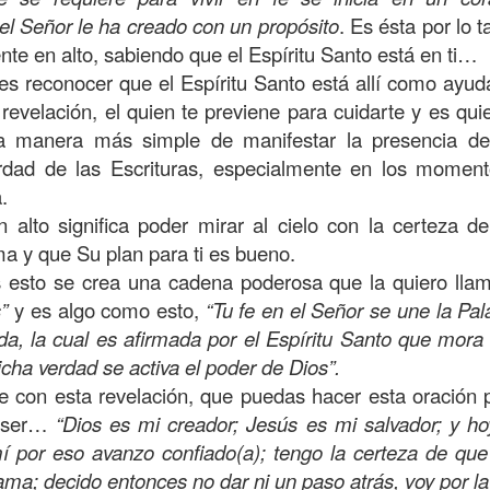
on un
“intérprete de la ley
”, quien lo cuestiona sobre
q
 el Señor le ha creado con un propósito
. Es ésta por lo t
te hombre dicho que lo que hay que hacer para heredar
ente en alto, sabiendo que el Espíritu Santo está en ti…
 escrito, y dijo:
“Amarás al Señor tu Dios con todo tu cor
u es reconocer que el Espíritu Santo está allí como ayud
tus fuerzas, y con toda tu mente; y a tu prójimo como 
 revelación, el quien te previene para cuidarte y es qui
a manera más simple de manifestar la presencia del
rdad de las Escrituras, especialmente en los momen
bre cuestionó a Jesús sobre el prójimo, el Señor le c
.
el estado de su corazón se pusiera en evidencia. La 
n alto significa poder mirar al cielo con la certeza 
tiona también profundamente sobre el estado de nuest
ma y que Su plan para ti es bueno.
esto se crea una cadena poderosa que la quiero lla
”
y es algo como esto,
“Tu fe en el Señor se une la Pa
 que amemos y que seamos respuesta para las pe
da, la cual es afirmada por el Espíritu Santo que mora 
las preguntas que surgen son:
¿has pasado por dela
icha verdad se activa el poder de Dios”.
e has detenido a ayudar?; ¿conoces a alguien que
e con esta revelación, que puedas hacer esta oración pa
aces el de la vista gorda o el de los oídos sordos?
o ser…
“Dios es mi creador; Jesús es mi salvador; y ho
 leas esta parábola completa en el evangelio de Lucas, 
 por eso avanzo confiado(a); tengo la certeza de que
ma; decido entonces no dar ni un paso atrás, voy por la