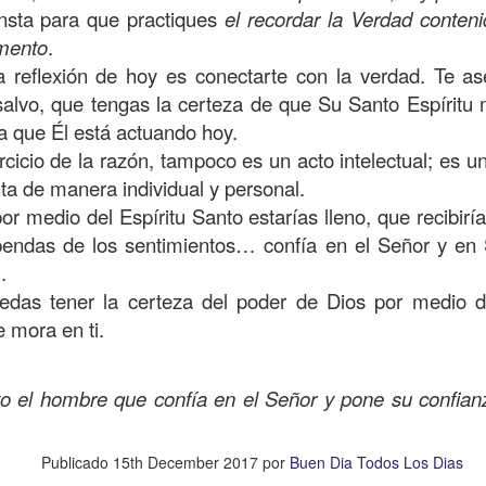
insta para que practiques
el recordar la Verdad conten
amaritano es el único que responde ante la necesida
mento
.
o y herido, dejado en la brecha del camino.
la reflexión de hoy es conectarte con la verdad. Te a
suponía que los sacerdotes judíos y los levitas deb
salvo, que tengas la certeza de que Su Santo Espíritu
icordiosos ante la necesidad de los demás, pero estos
za que Él está actuando hoy.
e se suponía no iba a ser el que mostrara el amor y l
cicio de la razón, tampoco es un acto intelectual; es un
 la necesidad.
a de manera individual y personal.
or medio del Espíritu Santo estarías lleno, que recibiría
beríamos ser los primeros en mostrar la bondad, la
pendas de los sentimientos… confía en el Señor y en
quellos que están en necesidad, dando de lo que ten
.
ndo con lo que sabemos, no con evasivas; sirviendo 
das tener la certeza del poder de Dios por medio d
e mora en ti.
n de hoy sea la que abra las puertas de tu corazón pa
a insensibilidad de la cultura actual no te lleve a vivi
to el hombre que confía en el Señor y pone su confianz
 de personas en necesidad, que incluso muchos de ell
o los has visto, o los has ignorado.
Publicado
15th December 2017
por
Buen Dia Todos Los Dias
dre celestial, hoy reconozco que he estado viviendo so