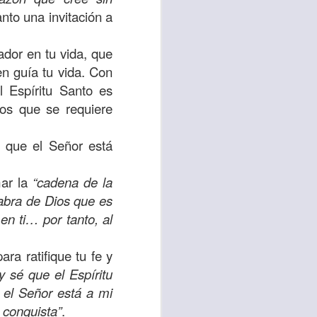
uién es el prójimo,
anto una invitación a
 la vida eterna era
azón, y con toda tu
ador en tu vida, que
a ti mismo”
. (Lucas
en guía tu vida. Con
 Espíritu Santo es
tos que se requiere
ontó una parábola y
verdad es que esta
de que el Señor está
ro corazón en este
mar la
“cadena de la
labra de Dios que es
rsonas que están
en ti… por tanto, al
nte de alguien en
 está pasando por
ra ratifique tu fe y
y sé que el Espíritu
capítulo 10, versos
 el Señor está a mi
 conquista”
.