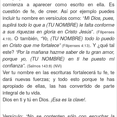
comienza a aparecer como escrito en ella. Es
cuestión de fe, de creer. Así por ejemplo puedes
incluir tu nombre en versículos como: “
Mi Dios, pues,
suplirá todo lo que a (TU NOMBRE) le falta conforme
a sus riquezas en gloria en Cristo Jesús
”.
(Filipenses
. O también,
“Yo, (TU NOMBRE) todo lo puedo
4:19)
en Cristo que me fortalece”
. Y ¿qué tal
(Filipenses 4:13)
este?
“Por la mañana hazme saber de tu gran amor,
porque yo, (TU NOMBRE) en ti he puesto mi
confianza”
.
(Salmos 143:8) (NVI)
Ver tu nombre en las escrituras fortalecerá tu fe, te
dará nuevas fuerzas; y todo esto porque te has
apropiado de ellas, las has convertido de parte
integral de tu vida.
Dios en ti y tú en Dios.
¡Esa es la clave!
.
Versículo
:
“No se contenten sólo con escuchar la