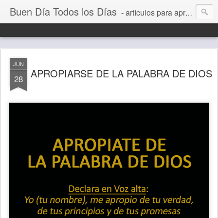
Buen Día Todos los Días
- artículos para aprender a vivir mejor, un día a la vez. Por Juan C Quintero
JUN
APROPIARSE DE LA PALABRA DE DIOS
28