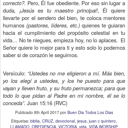
correcto?.
Pero, Él fue obediente. Por eso sin lugar a
duda
, ¡Jesús es tu maestro principal!
, Él quiere
llevarte por el sendero del bien, te coloca mentores
humanos
(pastores, líderes, etc.)
quienes te guiaran
hacia el cumplimiento del propósito celestial en tu
vida… No te niegues, empieza hoy, no lo aplaces. El
Señor quiere lo mejor para ti y esto solo lo podemos
saber si de corazón le seguimos.
Versículo:
“Ustedes no me eligieron a mí. Más bien,
yo los elegí a ustedes, y los he puesto para que
vayan y lleven fruto, y su fruto permanezca; para que
todo lo que pidan al Padre en mi nombre, él se lo
conceda”.
Juan 15:16 (RVC)
Publicado
8th April 2017
por
Buen Dia Todos Los Dias
Etiquetas:
biblia
CRUZ
devocional
jesus
juan c quintero
LLAMADO
OBEDIENCIA
VICTORIA
vida
VIDA WORSHIP