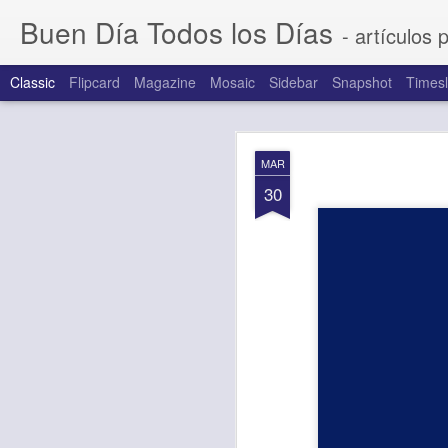
Buen Día Todos los Días
- artículos 
Classic
Flipcard
Magazine
Mosaic
Sidebar
Snapshot
Timesl
AUG
MAR
7
30