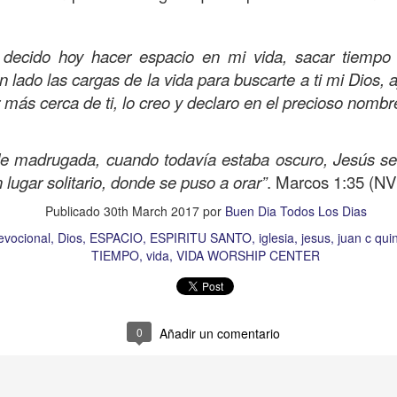
s que decir
“te amo” o
que regalar
flores o chocolates;
ar presente y de respetar a los seres amados.
 decido hoy hacer espacio en mi vida, sacar tiempo 
 verdad, expresamos la esencia de Dios; se alegra 
n lado las cargas de la vida para buscarte a ti mi Dios,
o también se nos aumentan los deseos de vivir, se revi
r más cerca de ti, lo creo y declaro en el precioso nom
 amor todo lo podemos hacer, desde perdonar hasta vivi
e madrugada, cuando todavía estaba oscuro, Jesús se l
sar el estado de tu corazón hacia quienes consideras
 lugar solitario, donde se puso a orar”
. Marcos 1:35 (NV
labras, es tiempo de tener hogares a la manera de D
Publicado
30th March 2017
por
Buen Dia Todos Los Dias
evocional
Dios
ESPACIO
ESPIRITU SANTO
iglesia
jesus
juan c qui
é que por amor nos has redimido, nos has restaurado y
TIEMPO
vida
VIDA WORSHIP CENTER
, desde hoy, el motor de mi vida sea el amor, aquel que 
digo a mi familia, me comprometo a amar sin condicione
 Amén
”.
0
Añadir un comentario
 sea sin fingimiento. Aborreced lo malo, seguid lo bue