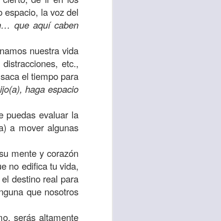
espacio, la voz del
 tú también tengas
en… que aquí caben
significó inversión
estar en casa y dar
enamos nuestra vida
distracciones, etc.,
 saca el tiempo para
está el amor hacia
ijo(a), haga espacio
ista de los deberes
ue puedas evaluar la
a vida correcta.
(a) a mover algunas
iento. Aborreced lo
 su mente y corazón
e no edifica tu vida,
 el destino real para
bién significa que
inguna que nosotros
n los corazones de
mo, serás altamente