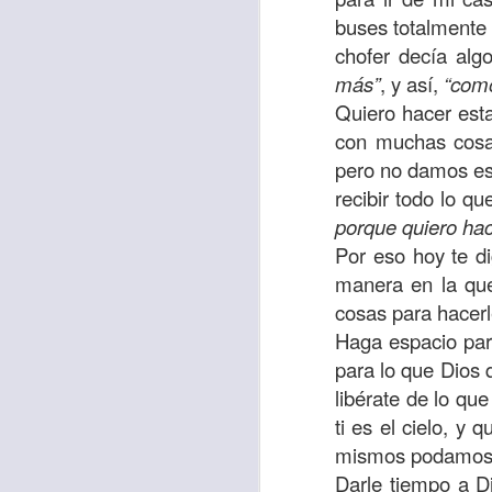
“amados”
, es decir
buses totalmente
Yo tengo gratos r
chofer decía al
esos buenos recuer
más”
, y así,
“como
de tiempo, muchos 
Quiero hacer est
lo mejor que tenían
con muchas cosas,
pero no damos esp
Te invito a reflexi
recibir todo lo q
tu familia?
porque quiero hace
En la Biblia, el c
Por eso hoy te di
del cristiano. Esta
manera en la que
cosas para hacerl
Particularmente, e
Haga espacio par
malo, seguid lo b
para lo que Dios q
libérate de lo que
Dios nos pide que
ti es el cielo, 
debemos dejar una
mismos podamos 
las personas que
Darle tiempo a D