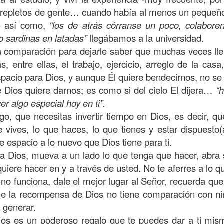
, a nuestra familia.
 repletos de gente… cuando había al menos un pequeño 
ecuerdos del amor de mis padres y abuelos; y tal vez
go así como,
“los de atrás córranse un poco, colabor
dos; lo cierto es que para la mayoría de ellos ese amor 
 sardinas en latadas”
llegábamos a la universidad.
incluso sacrificando sus aspiraciones personales por 
a comparación para dejarle saber que muchas veces ll
 por su familia.
 entre ellas, el trabajo, ejercicio, arreglo de la casa, 
acio para Dios, y aunque Él quiere bendecirnos, no se
onar sobre:
¿Cuáles son tus prioridades?, ¿En qué lugar 
ue Dios quiere darnos; es como si del cielo El dijera…
“h
r algo especial hoy en ti”.
apítulo 12 de la carta a los romanos se conoce como la l
go, que necesitas invertir tiempo en Dios, es decir, q
 contiene recomendaciones sabias y justas para llevar un
 vives, lo que haces, lo que tienes y estar dispuesto
e espacio a lo nuevo que Dios tiene para ti.
n el verso 9 dice lo siguiente:
“
El amor sea sin fingim
a Dios, mueva a un lado lo que tenga que hacer, abra
ueno
”. Romanos 12:9 (RVR1960)
uiere hacer en y a través de usted. No te aferres a lo qu
 no funciona, dale el mejor lugar al Señor, recuerda que
 amemos sin fingimiento, con sinceridad, pero eso tam
y que la recompensa de Dios no tiene comparación con n
 huella marcada, una especie de impronta de amor e
generar.
 amamos.
ios es un poderoso regalo que te puedes dar a ti mis