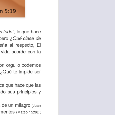
es todo”
; lo que hace
 pero
¿Qué clase de
eña al respecto, El
 vida acorde con la
con orgullo podemos
 ¿Qué te impide ser
sen cada vez más
as y cada vez
ica que hace que las
do sus principios y
, lo que contribuye
os seres humanos.
s de un milagro
(Juan
limentos
;
(Mateo 15:36)
con un diálogo que