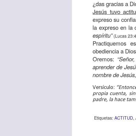
¿das gracias a Di
sostiene Jesús c
Jesús tuvo actit
cuando le había es
expreso su confia
cumplir lo que está
la expreso en la
alma, y con todas 
espíritu”
(Lucas 23:4
10:27).
Practiquemos es
Pero cuando el hom
obediencia a Dios
lo hizo para que 
Oremos:
“Señor
parábola nos cues
aprender de Jesús
tiempo.
nombre de Jesús
El Señor quiere
Versículo:
“Entonce
sufriendo. Pero 
propia cuenta, si
padre, la hace tamb
necesidad y no t
dificultades y te h
Etiquetas:
ACTITUD
Te motivo para que
del 25 al 37.