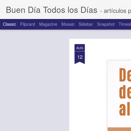
Buen Día Todos los Días
- artículos 
Classic
Flipcard
Magazine
Mosaic
Sidebar
Snapshot
Timesl
AUG
AUG
6
12