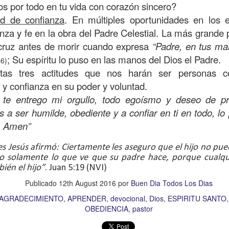
os por todo en tu vida con corazón sincero?
on un
“intérprete de la ley
”, quien lo cuestiona sobre
q
ud de confianza
. En múltiples oportunidades en los 
te hombre dicho que lo que hay que hacer para heredar
nza y fe en la obra del Padre Celestial. La más grande
 escrito, y dijo:
“Amarás al Señor tu Dios con todo tu cor
 cruz antes de morir cuando expresa
“Padre, en tus m
tus fuerzas, y con toda tu mente; y a tu prójimo como 
; Su espíritu lo puso en las manos del Dios el Padre.
6)
tas tres actitudes que nos harán ser personas co
bre cuestionó a Jesús sobre el prójimo, el Señor le c
 y confianza en su poder y voluntad.
el estado de su corazón se pusiera en evidencia. La 
, te entrego mi orgullo, todo egoísmo y deseo de pr
tiona también profundamente sobre el estado de nuest
 a ser humilde, obediente y a confiar en ti en todo, lo 
, Amen”
 que amemos y que seamos respuesta para las pe
s Jesús afirmó: Ciertamente les aseguro que el hijo no pu
las preguntas que surgen son:
¿has pasado por dela
no solamente lo que ve que su padre hace, porque cualqu
ién el hijo”
. Juan 5:19 (NVI)
e has detenido a ayudar?; ¿conoces a alguien que
Publicado
12th August 2016
por
Buen Dia Todos Los Dias
aces el de la vista gorda o el de los oídos sordos?
AGRADECIMIENTO
APRENDER
devocional
Dios
ESPIRITU SANTO
 leas esta parábola completa en el evangelio de Lucas, 
OBEDIENCIA
pastor