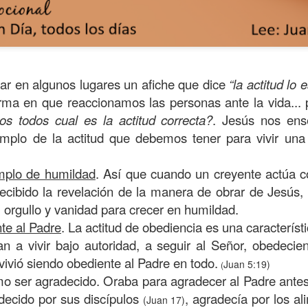
ar en algunos lugares un afiche que dice
“la actitud lo 
orma en que reaccionamos las personas ante la vida...
os todos cual es la actitud correcta?
. Jesús nos ens
plo de la actitud que debemos tener para vivir una
mplo de humildad
. Así que cuando un creyente actúa 
recibido la revelación de la manera de obrar de Jesús,
s años pareciera que el común de las personas estuvie
u orgullo y vanidad para crecer en humildad.
mismas, mirando y actuando solamente para ellas mism
te al Padre
. La actitud de obediencia es una característ
sirviendo a los demás.
n a vivir bajo autoridad, a seguir al Señor, obedecien
ibilidad por la necesidad ajena se fuera desvaneciendo
vivió siendo obediente al Padre en todo.
Juan 5:19)
(
ísmo, creando una brecha que separa a unos de los otr
o ser agradecido. Oraba para agradecer al Padre ante
decido por sus discípulos
, agradecía por los a
(Juan 17)
elata la parábola del Buen Samaritano; esta comienza 