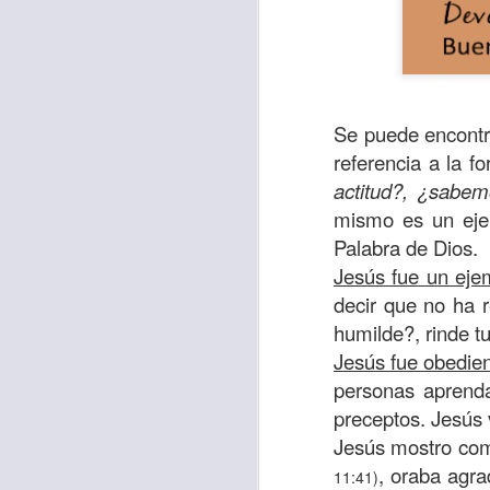
Se puede encontr
referencia a la f
actitud?, ¿sabem
mismo es un ejem
Palabra de Dios.
Jesús fue un eje
decir que no ha 
Con el paso de lo
humilde?, rinde t
encerradas en sí 
Jesús fue obedien
menos ayudando y 
personas aprenda
Es como si la sens
preceptos. Jesús 
al espíritu de ego
Jesús mostro com
, oraba agra
11:41)
En la Biblia se r