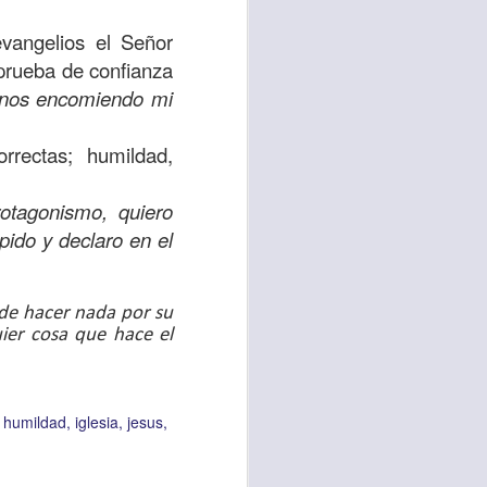
uién es el prójimo,
evangelios el Señor
 la vida eterna era
 prueba de confianza
azón, y con toda tu
anos encomiendo mi
a ti mismo”
. (Lucas
rrectas; humildad,
ontó una parábola y
verdad es que esta
otagonismo, quiero
ro corazón en este
pido y declaro en el
rsonas que están
ede hacer nada por su
nte de alguien en
ier cosa que hace el
 está pasando por
humildad
iglesia
jesus
capítulo 10, versos