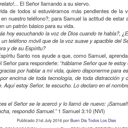
elato!...
El Señor llamando a su siervo.
on un
“intérprete de la ley
”, quien lo cuestiona sobre
q
ida de todos si estuviéramos más pendientes de la 
te hombre dicho que lo que hay que hacer para heredar
en nuestro teléfono?; para Samuel la actitud de estar a
 escrito, y dijo:
“Amarás al Señor tu Dios con todo tu cor
en un patrón básico para su vida.
tus fuerzas, y con toda tu mente; y a tu prójimo como 
ás hoy escuchando la voz de Dios cuando te habla?, ¿
e un teléfono móvil que de la voz suave y apacible del S
bre cuestionó a Jesús sobre el prójimo, el Señor le c
bra y de su Espíritu?
el estado de su corazón se pusiera en evidencia. La 
Espíritu Santo nos ayude a que, como Samuel, aprend
tiona también profundamente sobre el estado de nuest
el Señor para responderle: “
háblame Señor que te estoy
gracias por hablar a mi vida, quiero disponerme para es
 por encima de toda tecnología, de toda distracción y
 que amemos y que seamos respuesta para las pe
. Aquí estoy Señor, te escucho. Lo declaro en el nomb
las preguntas que surgen son:
¿has pasado por dela
e has detenido a ayudar?; ¿conoces a alguien que
ces el Señor se le acercó y lo llamó de nuevo: ¡Samuel
aces el de la vista gorda o el de los oídos sordos?
ucha, respondió Samuel.”
1 Samuel 3:10 (NVI)
 leas esta parábola completa en el evangelio de Lucas, 
Publicado
21st July 2016
por
Buen Dia Todos Los Dias