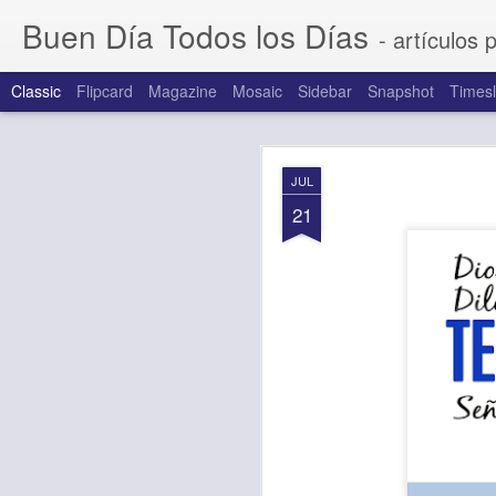
Buen Día Todos los Días
- artículos 
Classic
Flipcard
Magazine
Mosaic
Sidebar
Snapshot
Timesl
AUG
JUL
6
21