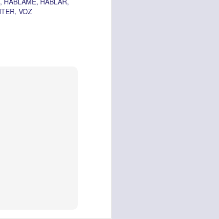
HABLAME
HABLAR
d de un hombre que
NTER
VOZ
erían ser los más
 pasaron de largo;
a compasión fue el
 misericordia y la
emos, no de lo que
por amor y no por
ra servir y dar al
r ignorando que hay
os están muy cerca
lo para mis propios