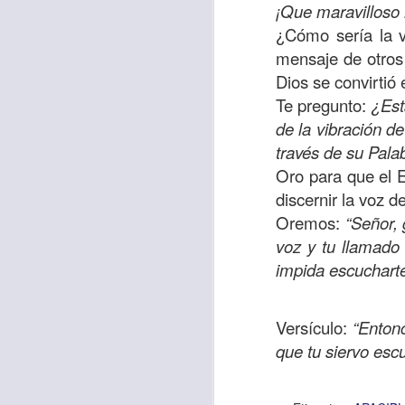
¡Que maravilloso r
sostiene Jesús c
¿Cómo sería la v
cuando le había es
mensaje de otros 
cumplir lo que está
Dios se convirtió 
alma, y con todas 
Te pregunto:
¿Est
10:27).
de la vibración d
Pero cuando el hom
través de su Pala
lo hizo para que 
Oro para que el 
parábola nos cues
discernir la voz d
tiempo.
Oremos:
“Señor, 
voz y tu llamado
El Señor quiere
impida escucharte
sufriendo. Pero 
necesidad y no t
Versículo:
“Enton
dificultades y te h
que tu siervo esc
Te motivo para que
del 25 al 37.