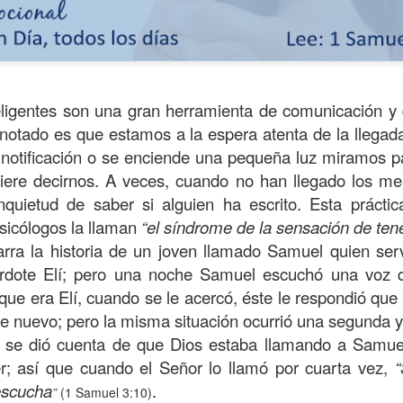
eligentes son una gran herramienta de comunicación y 
 notado es que estamos a la espera atenta de la llegad
notificación o se enciende una pequeña luz miramos p
uiere decirnos. A veces, cuando no han llegado los men
inquietud de saber si alguien ha escrito. Esta prácti
sicólogos la llaman
“el síndrome de la sensación de ten
arra la historia de un joven llamado Samuel quien ser
s años pareciera que el común de las personas estuvie
erdote Elí; pero una noche Samuel escuchó una voz 
mismas, mirando y actuando solamente para ellas mism
ue era Elí, cuando se le acercó, éste le respondió que
sirviendo a los demás.
e nuevo; pero la misma situación ocurrió una segunda y
ibilidad por la necesidad ajena se fuera desvaneciendo
se dió cuenta de que Dios estaba llamando a Samuel
ísmo, creando una brecha que separa a unos de los otr
r; así que cuando el Señor lo llamó por cuarta vez,
“
escucha
.
”
(1 Samuel 3:10)
elata la parábola del Buen Samaritano; esta comienza 