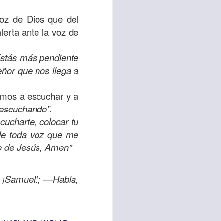
uién es el prójimo,
voz de Dios que del
 la vida eterna era
lerta ante la voz de
azón, y con toda tu
a ti mismo”
. (Lucas
Estás más pendiente
eñor que nos llega a
ontó una parábola y
verdad es que esta
amos a escuchar y a
ro corazón en este
 escuchando”.
cucharte, colocar tu
 de toda voz que me
rsonas que están
re de Jesús, Amen”
nte de alguien en
 está pasando por
! ¡Samuel!; —Habla,
capítulo 10, versos