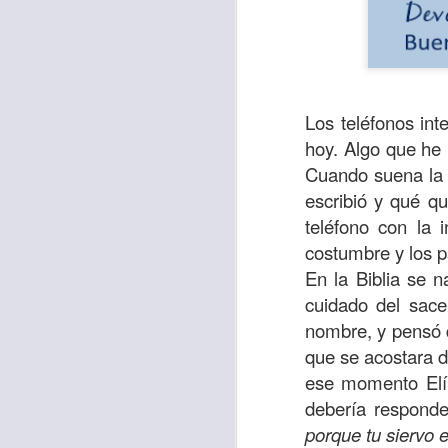
Los teléfonos int
hoy. Algo que he
Cuando suena la 
escribió y qué q
teléfono con la 
costumbre y los p
En la Biblia se n
Con el paso de lo
cuidado del sac
encerradas en sí 
nombre, y pensó q
menos ayudando y 
que se acostara d
Es como si la sens
ese momento Elí 
al espíritu de ego
debería responde
porque tu siervo 
En la Biblia se r