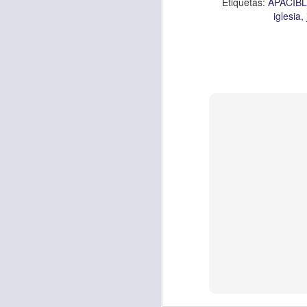
Etiquetas:
APACIB
Allí, el hombre s
iglesia
había sido atracad
En esa época se 
sensibles y miser
solo un hombre qu
que respondió ante
Los cristianos de
generosidad con a
nos sobra; ayuda
obligación.
Que esta reflexió
necesitado y que l
miles de millones
de ti, y tal vez o n
Oremos
“Amado Pa