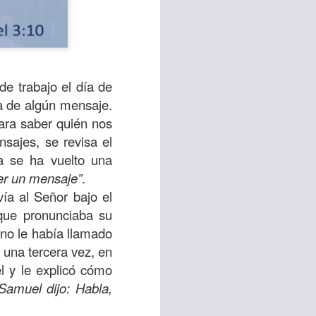
de trabajo el día de
a de algún mensaje.
ara saber quién nos
sajes, se revisa el
ca se ha vuelto una
er un mensaje”
.
vía al Señor bajo el
sen cada vez más
que pronunciaba su
as y cada vez
 no le había llamado
 una tercera vez, en
, lo que contribuye
 y le explicó cómo
os seres humanos.
Samuel dijo: Habla,
con un diálogo que