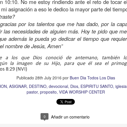
 10:10. No me estoy rindiendo ante el reto de tocar el
amaritano es el único que responde ante la necesida
o mi asignación a eso le dedico la mayor parte del tiemp
o y herido, dejado en la brecha del camino.
traste?
 gracias por los talentos que me has dado, por la capa
suponía que los sacerdotes judíos y los levitas deb
ir las necesidades de alguien más. Hoy te pido que me
icordiosos ante la necesidad de los demás, pero estos
que además le pueda yo dedicar el tiempo que requiere 
e se suponía no iba a ser el que mostrara el amor y l
n el nombre de Jesús, Amen”
 la necesidad.
beríamos ser los primeros en mostrar la bondad, la
e a los que Dios conoció de antemano, también lo
gún la imagen de su Hijo, para que él sea el primo
quellos que están en necesidad, dando de lo que ten
s 8:29 (NVI)
ndo con lo que sabemos, no con evasivas; sirviendo 
Publicado
28th July 2016
por
Buen Dia Todos Los Dias
ION
ASIGNAR
DESTINO
devocional
Dios
ESPIRITU SANTO
iglesia
n de hoy sea la que abra las puertas de tu corazón pa
pastor
proposito
VIDA WORSHIP CENTER
a insensibilidad de la cultura actual no te lleve a vivi
 de personas en necesidad, que incluso muchos de ell
o los has visto, o los has ignorado.
0
Añadir un comentario
dre celestial, hoy reconozco que he estado viviendo so