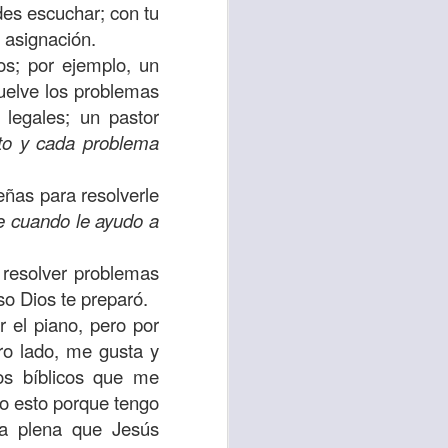
des escuchar; con tu
uién es el prójimo,
a asignación.
 la vida eterna era
os; por ejemplo, un
azón, y con toda tu
uelve los problemas
a ti mismo”
. (Lucas
 legales; un pastor
to y cada problema
ontó una parábola y
verdad es que esta
eñas para resolverle
ro corazón en este
 cuando le ayudo a
 resolver problemas
rsonas que están
so Dios te preparó.
nte de alguien en
 el piano, pero por
 está pasando por
tro lado, me gusta y
os bíblicos que me
do esto porque tengo
capítulo 10, versos
da plena que Jesús