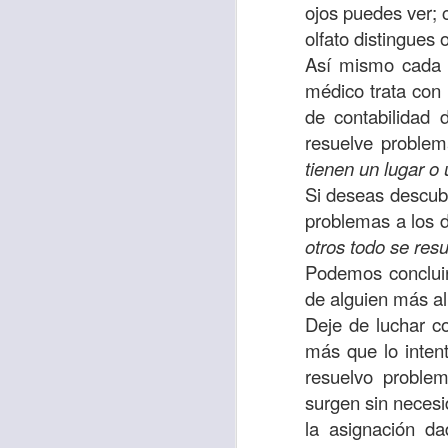
ojos puedes ver; 
sostiene Jesús c
olfato distingues
cuando le había es
Así mismo cada p
cumplir lo que está
médico trata con
alma, y con todas 
de contabilidad 
10:27).
resuelve problem
Pero cuando el hom
tienen un lugar o
lo hizo para que 
Si deseas descubr
parábola nos cues
problemas a los 
tiempo.
otros todo se res
Podemos concluir
El Señor quiere
de alguien más al
sufriendo. Pero 
Deje de luchar c
necesidad y no t
más que lo intent
dificultades y te h
resuelvo proble
surgen sin necesi
Te motivo para que
la asignación da
del 25 al 37.