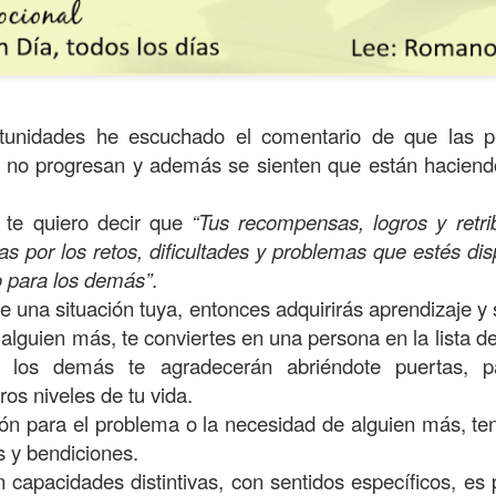
unidades he escuchado el comentario de que las p
e no progresan y además se sienten que están haciend
 te quiero decir que
“Tus recompensas, logros y retri
s por los retos, dificultades y problemas que estés dis
o para los demás”
.
e una situación tuya, entonces adquirirás aprendizaje y 
s años pareciera que el común de las personas estuvie
 alguien más, te conviertes en una persona en la lista 
mismas, mirando y actuando solamente para ellas mism
ir, los demás te agradecerán abriéndote puertas, 
sirviendo a los demás.
os niveles de tu vida.
ibilidad por la necesidad ajena se fuera desvaneciendo
ción para el problema o la necesidad de alguien más, t
ísmo, creando una brecha que separa a unos de los otr
s y bendiciones.
 capacidades distintivas, con sentidos específicos, es
elata la parábola del Buen Samaritano; esta comienza 