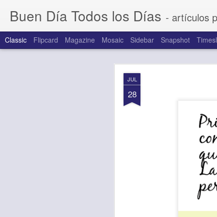
Buen Día Todos los Días
- artículos 
Classic
Flipcard
Magazine
Mosaic
Sidebar
Snapshot
Timesl
AUG
JUL
6
28