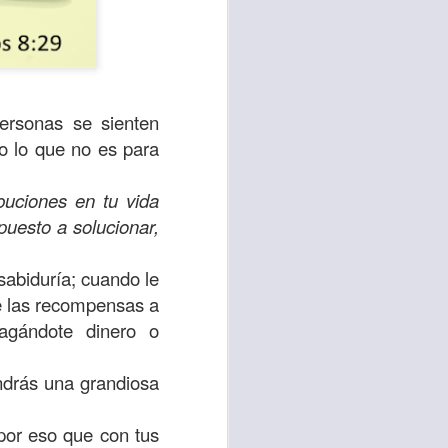
ersonas se sienten
o lo que no es para
buciones en tu vida
puesto a solucionar,
sabiduría; cuando le
sen cada vez más
de las recompensas a
as y cada vez
pagándote dinero o
, lo que contribuye
endrás una grandiosa
os seres humanos.
 por eso que con tus
con un diálogo que