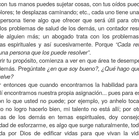
con tus manos puedes sujetar cosas, con tus oídos pue
on un
“intérprete de la ley
”, quien lo cuestiona sobre
q
 olores; te desplazas caminando; etc., cada uno tiene un
te hombre dicho que lo que hay que hacer para heredar
ersona tiene algo que ofrecer que será útil para otr
 escrito, y dijo:
“Amarás al Señor tu Dios con todo tu cor
 los problemas de salud de los demás, un contador res
tus fuerzas, y con toda tu mente; y a tu prójimo como 
de alguien más; un abogado trata con los problemas
as espirituales y así sucesivamente. Porque
“Cada re
bre cuestionó a Jesús sobre el prójimo, el Señor le c
 una persona que los puede resolver”
.
el estado de su corazón se pusiera en evidencia. La 
ir tu propósito, comienza a ver en que área te desemp
tiona también profundamente sobre el estado de nuest
demás. Pregúntate
¿en que soy bueno?, ¿Qué hago que
uelve?
 entonces que cuando encontramos la habilidad para
 que amemos y que seamos respuesta para las pe
lí encontramos nuestra propia asignación... pues para e
las preguntas que surgen son:
¿has pasado por dela
on lo que usted no puede; por ejemplo, yo anhelo tocar
e has detenido a ayudar?; ¿conoces a alguien que
o no logro hacerlo bien, mi talento no está allí; por o
aces el de la vista gorda o el de los oídos sordos?
mas de los demás en temas espirituales, doy consej
dad de esforzarme, es algo que surge naturalmente, to
 leas esta parábola completa en el evangelio de Lucas, 
da por Dios de edificar vidas para que vivan la vi