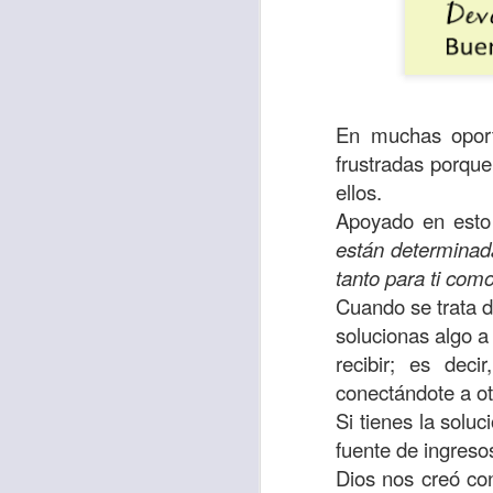
En muchas oport
frustradas porqu
ellos.
Apoyado en esto
están determinada
tanto para ti com
Cuando se trata d
Con el paso de lo
solucionas algo a
encerradas en sí 
recibir; es dec
menos ayudando y 
conectándote a otr
Es como si la sens
Si tienes la solu
al espíritu de ego
fuente de ingreso
Dios nos creó con
En la Biblia se r