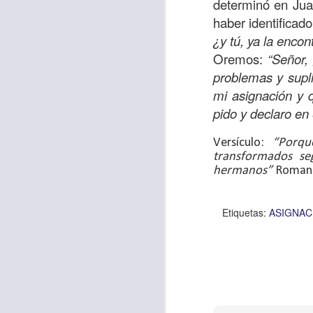
determinó en Juan
Allí, el hombre s
haber identificad
había sido atracad
¿y tú, ya la encon
Oremos:
“Señor,
En esa época se 
problemas y supl
sensibles y miser
mi asignación y 
solo un hombre qu
pido y declaro e
que respondió ante
Los cristianos de
Versículo:
“Porqu
transformados se
generosidad con a
hermanos”
Romano
nos sobra; ayuda
obligación.
Etiquetas:
ASIGNAC
Que esta reflexió
necesitado y que l
miles de millones
de ti, y tal vez o n
Oremos
“Amado Pa