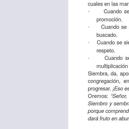
cuales en las man
sostiene Jesús c
Cuando se 
·
cuando le había es
promoción.
cumplir lo que está
Cuando se s
·
alma, y con todas 
buscado.
10:27).
Cuando se sie
·
Pero cuando el hom
respeto.
lo hizo para que 
Cuando se
·
parábola nos cues
multiplicació
tiempo.
Siembra, da, apor
congregación, e
El Señor quiere
progresar.
¡Eso es
sufriendo. Pero 
Oremos:
“Señor,
necesidad y no t
Siembro y sembrar
dificultades y te h
porque comprendo
Te motivo para que
dará fruto en abu
del 25 al 37.