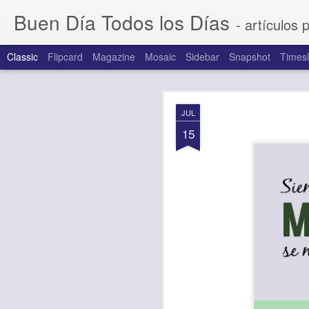
Buen Día Todos los Días
- artículos 
Classic
Flipcard
Magazine
Mosaic
Sidebar
Snapshot
Timesl
AUG
JUL
6
15