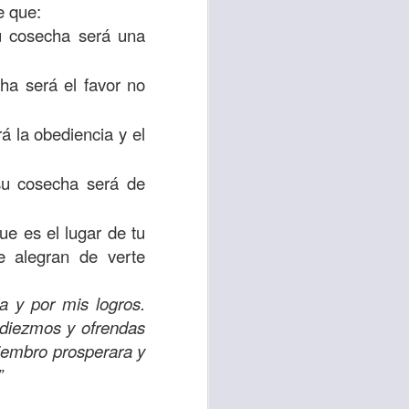
e que:
uién es el prójimo,
su cosecha será una
 la vida eterna era
azón, y con toda tu
cha ser
á
el favor no
a ti mismo”
. (Lucas
r
á
la obediencia y el
ontó una parábola y
verdad es que esta
su cosecha será de
ro corazón en este
ue es el lugar de tu
e alegran de verte
rsonas que están
nte de alguien en
a y por mis logros.
 está pasando por
s diezmos y ofrendas
iembro prosperara y
capítulo 10, versos
”