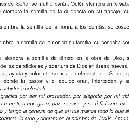
os del Señor se multiplicarán. Quién siembra en fe sab
on un
“intérprete de la ley
”, quien lo cuestiona sobre
q
siembra la semilla de la diligencia en su trabajo, 
te hombre dicho que lo que hay que hacer para heredar
 escrito, y dijo:
“Amarás al Señor tu Dios con todo tu cor
iembra la semilla de la honra a los dem
á
s, su cose
tus fuerzas, y con toda tu mente; y a tu prójimo como 
mbra la semilla del amor en su familia, su cosecha se
bre cuestionó a Jesús sobre el prójimo, el Señor le c
el estado de su corazón se pusiera en evidencia. La 
 siembra la semilla de dinero en la obra de Dios, 
tiona también profundamente sobre el estado de nuest
n de las bendiciones y apertura de Dios en áreas nuevas.
ta, ayuda y coloca tu semilla en el monte del Señor, q
n donde tu pastor y el equipo oran, interceden y s
 que amemos y que seamos respuesta para las pe
 sabiduría celestial!
las preguntas que surgen son:
¿has pasado por dela
 gracias por ser mi proveedor, por alégrate por mi vid
e has detenido a ayudar?; ¿conoces a alguien que
e en ti, amor, gozo, paz, servicio y seré fiel con mi
aces el de la vista gorda o el de los oídos sordos?
 y tengo la certeza de que en tus manos todo lo que s
 leas esta parábola completa en el evangelio de Lucas, 
ndancia, lo creo y declaro en el nombre de Jesús, Amen