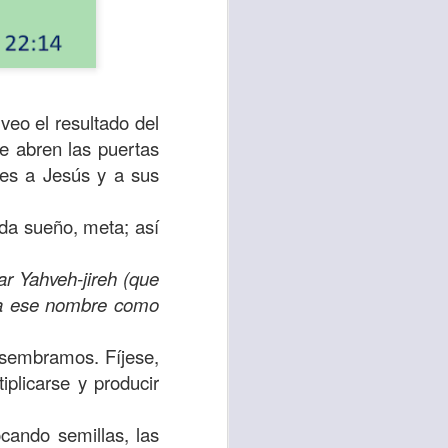
veo el resultado del
e abren las puertas
les a Jesús y a sus
ada sueño, meta; así
ar Yahveh-jireh (que
sen cada vez más
usa ese nombre como
as y cada vez
 sembramos. Fíjese,
, lo que contribuye
plicarse y producir
os seres humanos.
cando semillas, las
con un diálogo que