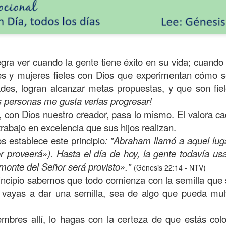
ra ver cuando la gente tiene éxito en su vida; cuando 
s y mujeres fieles con Dios que experimentan cómo s
ades, logran alcanzar metas propuestas, y que son fie
s personas me gusta verlas progresar!
 con Dios nuestro creador, pasa lo mismo. El valora c
rabajo en excelencia que sus hijos realizan.
s establece este principio
: "Abraham llamó a aquel lug
s años pareciera que el común de las personas estuvie
ñor proveerá»). Hasta el día de hoy, la gente todavía 
mismas, mirando y actuando solamente para ellas mism
 monte del Señor será provisto»."
(Génesis 22:14 - NTV)
sirviendo a los demás.
rincipio sabemos que todo comienza con la semilla que
ibilidad por la necesidad ajena se fuera desvaneciendo
vayas a dar una semilla, sea de algo que pueda multi
ísmo, creando una brecha que separa a unos de los otr
mbres allí, lo hagas con la certeza de que estás colo
elata la parábola del Buen Samaritano; esta comienza 