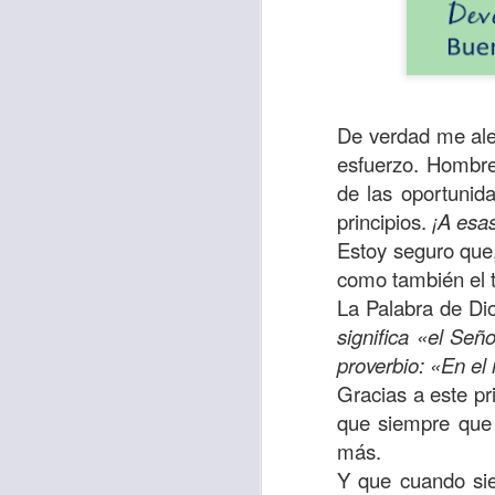
De verdad me aleg
esfuerzo. Hombre
de las oportunid
principios.
¡A esa
Estoy seguro que,
como también el t
La Palabra de Dio
Con el paso de lo
significa «el Se
encerradas en sí 
proverbio: «En el
menos ayudando y 
Gracias a este p
Es como si la sens
que siempre que 
al espíritu de ego
más.
Y que cuando sie
En la Biblia se r