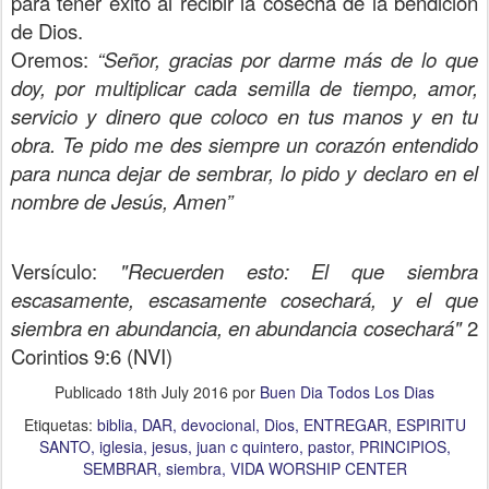
para tener éxito al recibir la cosecha de la bendición
de Dios.
Oremos:
“Señor, gracias por darme más de lo que
doy, por multiplicar cada semilla de tiempo, amor,
servicio y dinero que coloco en tus manos y en tu
obra. Te pido me des siempre un corazón entendido
para nunca dejar de sembrar, lo pido y declaro en el
nombre de Jesús, Amen”
Versículo:
"Recuerden esto: El que siembra
escasamente, escasamente cosechará, y el que
siembra en abundancia, en abundancia cosechará"
2
Corintios 9:6 (NVI)
Publicado
18th July 2016
por
Buen Dia Todos Los Dias
Etiquetas:
biblia
DAR
devocional
Dios
ENTREGAR
ESPIRITU
SANTO
iglesia
jesus
juan c quintero
pastor
PRINCIPIOS
SEMBRAR
siembra
VIDA WORSHIP CENTER