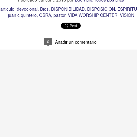
s que decir
“te amo” o
que regalar
flores o chocolates;
articulo
devocional
Dios
DISPONIBILIDAD
DISPOSICION
ESPIRIT
ar presente y de respetar a los seres amados.
juan c quintero
OBRA
pastor
VIDA WORSHIP CENTER
VISION
 verdad, expresamos la esencia de Dios; se alegra 
o también se nos aumentan los deseos de vivir, se revi
 amor todo lo podemos hacer, desde perdonar hasta vivi
0
Añadir un comentario
sar el estado de tu corazón hacia quienes consideras
labras, es tiempo de tener hogares a la manera de D
é que por amor nos has redimido, nos has restaurado y
, desde hoy, el motor de mi vida sea el amor, aquel que 
digo a mi familia, me comprometo a amar sin condicione
 Amén
”.
 sea sin fingimiento. Aborreced lo malo, seguid lo bue