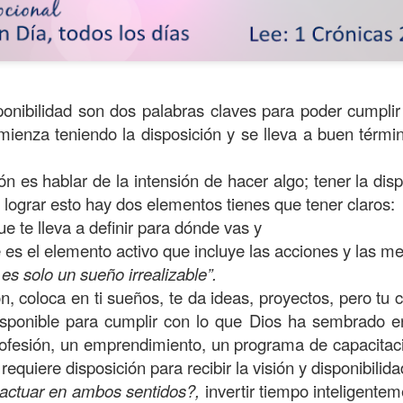
ponibilidad son dos palabras claves para poder cumpli
mienza teniendo la disposición y se lleva a buen térm
ón es hablar de la intensión de hacer algo; tener la dis
a lograr esto hay dos elementos tienes que tener claros:
ue te lleva a definir para dónde vas y
 es el elemento activo que incluye las acciones y las me
 es solo un sueño irrealizable”.
ida es una carrera continua de actividades perfectamen
ón, coloca en ti sueños, te da ideas, proyectos, pero tu 
a de logros esperados, la mayoría de ellos relacionados 
disponible para cumplir con lo que Dios ha sembrado en
s e incluso los logros en el cuidado del cuerpo en el gi
rofesión, un emprendimiento, un programa de capacitaci
o que cada vez se tiene la sensación de que el tie
 requiere disposición para recibir la visión y disponibilida
ue no alcanza para compartir tiempo con los seres a
actuar en ambos sentidos?,
invertir tiempo inteligentem