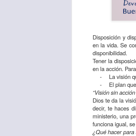
Disposición y dis
en la vida. Se co
disponibilidad.
Tener la disposici
en la acción. Par
-
La visión q
-
El plan que
“Visión sin acción
Para muchos, la v
Dios te da la visi
acorde con una list
decir, te haces 
logros profesionale
ministerio, una p
Es quizás por est
funciona igual, se
rápido, tanto, q
¿Qué hacer para 