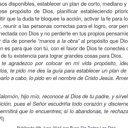
, a nuestra familia.
sos disponibles, establecer un plan de corto, mediano y 
ese propósito de Dios, planificar estableciendo prior
ecuerdos del amor de mis padres y abuelos; y tal vez
ir que la duda te bloquee la acción, activar la fe para l
dos; lo cierto es que para la mayoría de ellos ese amor 
, reunir a las personas correctas para el logro, orar 
incluso sacrificando sus aspiraciones personales por 
nectada con Dios y no perderte en tus propios pensami
 por su familia.
r día de ponerle
“manos a la obra”
al propósito que Dio
onar sobre:
¿Cuáles son tus prioridades?, ¿En qué lugar 
n es para que con tú, con el favor de Dios te conectes
 de tu existencia para lograr grandes cosas para Dios.
 te agradezco por colocar en mi vida propósito, id
apítulo 12 de la carta a los romanos se conoce como la l
rlos, te pido me des la guía para establecer un plan de 
 contiene recomendaciones sabias y justas para llevar un
evarlo a cabo, lo pido en el nombre de Cristo Jesús. Ame
n el verso 9 dice lo siguiente:
“
El amor sea sin fingim
ueno
”. Romanos 12:9 (RVR1960)
Salomón, hijo mío, reconoce al Dios de tu padre, y sírve
ición, pues el Señor escudriña todo corazón y disciern
 amemos sin fingimiento, con sinceridad, pero eso tam
permitirá que lo encuentres; si lo abandonas, te rechaz
 huella marcada, una especie de impronta de amor e
I)
 amamos.
Publicado
9th June 2016
por
Buen Dia Todos Los Dias