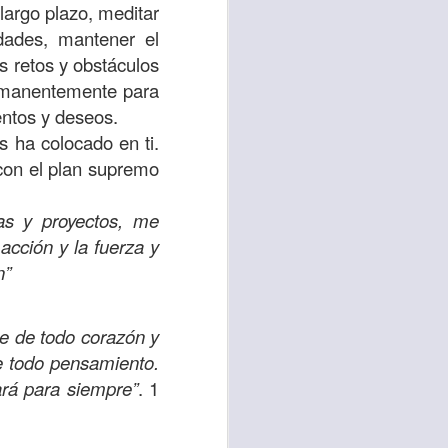
largo plazo, meditar
idades, mantener el
 tú también tengas
os retos y obstáculos
significó inversión
permanentemente para
estar en casa y dar
entos y deseos.
s ha colocado en ti.
está el amor hacia
 con el plan supremo
eas y proyectos, me
ista de los deberes
acción y la fuerza y
a vida correcta.
n”
iento. Aborreced lo
le de todo corazón y
e todo pensamiento.
bién significa que
ará para siempre”
. 1
n los corazones de