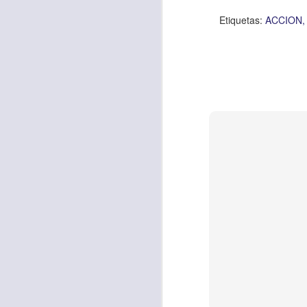
Amar es mucho má
Etiquetas:
ACCION
permanecer, de est
Cuando amamos de
seres amados, per
vida, porque en el
para siempre.
Es tiempo de revi
vida. En otras pa
Dios nos ama.
Oremos: “
Señor, s
por eso decido que
sincero, real. Ben
nombre de Jesús.
Versículo:
“
El amor
(RVR1960)