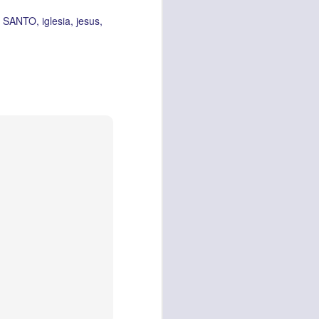
es una decisión de
U SANTO
iglesia
jesus
el corazón de los
ve el propósito de
r unidos en familia
 importantes en tu
ios y de amar como
 nos das propósito;
es sin fingimiento,
s; lo declaro en el
no
”. Romanos 12:9