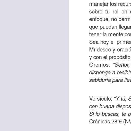
“amados”
, es decir
manejar los recur
sobre tu rol en 
Yo tengo gratos r
enfoque, no permit
esos buenos recuer
que puedan llegar
de tiempo, muchos 
tener la mente co
lo mejor que tenían
Sea hoy el prime
Te invito a reflexi
Mi deseo y oració
tu familia?
y con el propósito
Oremos:
“Señor,
En la Biblia, el c
dispongo a recibi
del cristiano. Esta
sabiduría para ll
Particularmente, e
malo, seguid lo b
Versículo
:
“Y tú, 
con buena dispos
Dios nos pide que
Si lo buscas, te 
debemos dejar una
Crónicas 28:9 (NV
las personas que