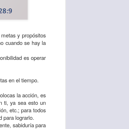
r metas y propósitos
ino cuando se hay la
ponibilidad es operar
tas en el tiempo.
te agendadas
colocas la acción, es
con el trabajo, los
 ti, ya sea esto un
mnasio.
ón, etc.; para todos
mpo pasa demasiado
d para lograrlo.
 quienes llamamos
ente, sabiduría para