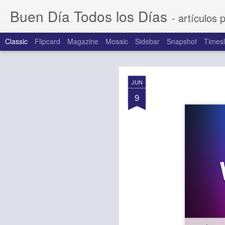
Buen Día Todos los Días
- artículos 
Classic
Flipcard
Magazine
Mosaic
Sidebar
Snapshot
Timesl
AUG
JUN
7
9