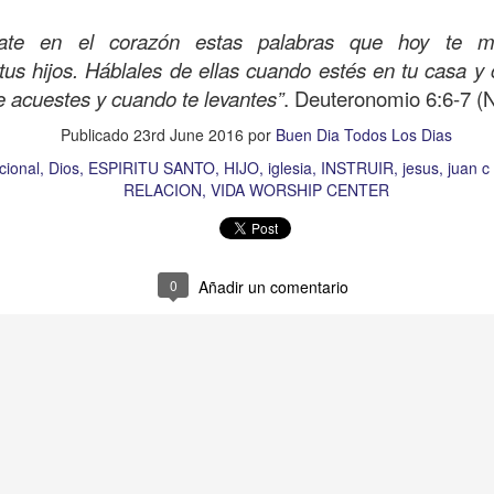
s que decir
“te amo” o
que regalar
flores o chocolates;
ar presente y de respetar a los seres amados.
ate en el corazón estas palabras que hoy te ma
us hijos. Háblales de ellas cuando estés en tu casa y
 verdad, expresamos la esencia de Dios; se alegra 
 acuestes y cuando te levantes”
. Deuteronomio 6:6-7 (
o también se nos aumentan los deseos de vivir, se revi
 amor todo lo podemos hacer, desde perdonar hasta vivi
Publicado
23rd June 2016
por
Buen Dia Todos Los Dias
cional
Dios
ESPIRITU SANTO
HIJO
iglesia
INSTRUIR
jesus
juan c
RELACION
VIDA WORSHIP CENTER
sar el estado de tu corazón hacia quienes consideras
labras, es tiempo de tener hogares a la manera de D
0
Añadir un comentario
é que por amor nos has redimido, nos has restaurado y
, desde hoy, el motor de mi vida sea el amor, aquel que 
digo a mi familia, me comprometo a amar sin condicione
 Amén
”.
 sea sin fingimiento. Aborreced lo malo, seguid lo bue