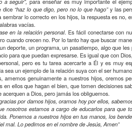
 a seguir”,
para enseñar es muy importante el ejemp
, a nuestra familia.
e dice
“haz lo que digo, pero no lo que hago”
y las per
ecuerdos del amor de mis padres y abuelos; y tal vez
sembrar lo correcto en los hijos, la respuesta es no, 
dos; lo cierto es que para la mayoría de ellos ese amor 
alabras vacías.
incluso sacrificando sus aspiraciones personales por 
ase en la relación personal
. Es fácil conectarse con n
 por su familia.
ro cuando crecen no. Por lo tanto hay que buscar mane
 un deporte, un programa, un pasatiempo, algo que les
onar sobre:
¿Cuáles son tus prioridades?, ¿En qué lugar 
spacio para que puedan expresarse. Es igual que con Dios,
 personal, pero es tu tarea acercarte a Él y es muy 
apítulo 12 de la carta a los romanos se conoce como la l
lia sea un ejemplo de la relación suya con el ser human
 contiene recomendaciones sabias y justas para llevar un
, amemos genuinamente a nuestros hijos, oremos p
s en ellos que hagan el bien, que tomen decisiones sa
n el verso 9 dice lo siguiente:
“
El amor sea sin fingim
e acerquen a Dios, pero jamás los obliguemos.
ueno
”. Romanos 12:9 (RVR1960)
 gracias por darnos hijos, oramos hoy por ellos, sabem
 amemos sin fingimiento, con sinceridad, pero eso tam
ue nosotros estamos a cargo de educarlos para que t
 huella marcada, una especie de impronta de amor e
vida. Ponemos a nuestros hijos en tus manos, los bend
 amamos.
del mal. Lo pedimos en el nombre de Jesús, Amen”