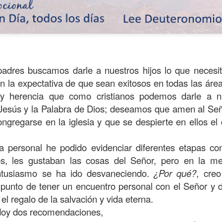
dres buscamos darle a nuestros hijos lo que necesit
 la expectativa de que sean exitosos en todas las área
 y herencia que como cristianos podemos darle a nu
Jesús y la Palabra de Dios; deseamos que amen al Señ
ngregarse en la iglesia y que se despierte en ellos el 
a personal he podido evidenciar diferentes etapas co
ida es una carrera continua de actividades perfectamen
s, les gustaban las cosas del Señor, pero en la m
a de logros esperados, la mayoría de ellos relacionados 
ntusiasmo se ha ido desvaneciendo.
¿Por qué?
, cre
s e incluso los logros en el cuidado del cuerpo en el gi
l punto de tener un encuentro personal con el Señor y 
el regalo de la salvación y vida eterna.
o que cada vez se tiene la sensación de que el tie
oy dos recomendaciones,
ue no alcanza para compartir tiempo con los seres a