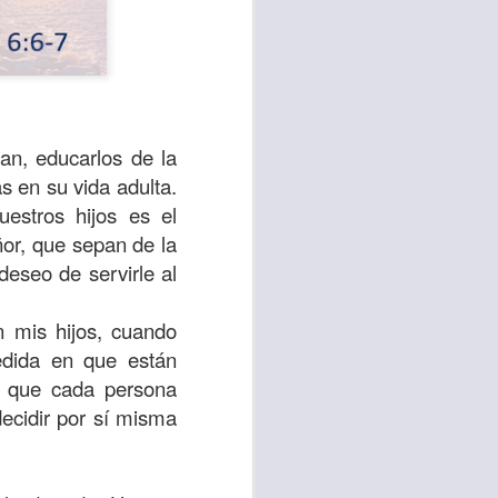
an, educarlos de la
s en su vida adulta.
estros hijos es el
or, que sepan de la
deseo de servirle al
n mis hijos, cuando
te agendadas
edida en que están
con el trabajo, los
o que cada persona
mnasio.
decidir por sí misma
mpo pasa demasiado
 quienes llamamos