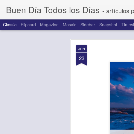
Buen Día Todos los Días
- artículos 
Classic
Flipcard
Magazine
Mosaic
Sidebar
Snapshot
Timesl
AUG
JUN
7
23