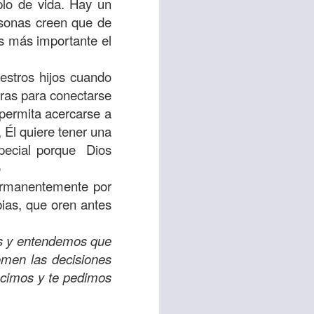
lo de vida. Hay un
sonas creen que de
 tú también tengas
es más importante el
significó inversión
estar en casa y dar
uestros hijos cuando
ras para conectarse
 permita acercarse a
está el amor hacia
 Él quiere tener una
especial porque
Dios
ista de los deberes
o
a vida correcta.
ermanentemente por
bias, que oren antes
iento. Aborreced lo
os y entendemos que
bién significa que
omen las decisiones
n los corazones de
ecimos y te pedimos