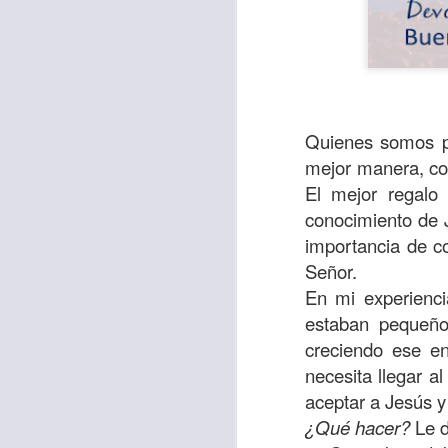
Quienes somos pa
mejor manera, con
El mejor regalo
conocimiento de 
importancia de co
Señor.
En mi experienci
Para muchos, la v
estaban pequeño
acorde con una list
creciendo ese e
logros profesionale
necesita llegar a
aceptar a Jesús y 
Es quizás por est
¿Qué hacer?
Le d
rápido, tanto, q