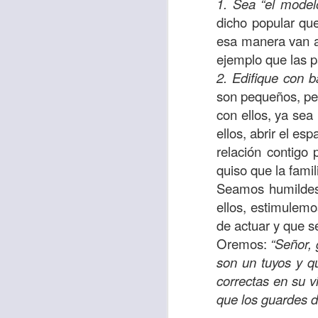
1. Sea “el modelo
“amados”
, es decir
dicho popular qu
Yo tengo gratos r
esa manera van a 
esos buenos recuer
ejemplo que las p
de tiempo, muchos 
2. Edifique con b
lo mejor que tenían
son pequeños, pe
con ellos, ya sea
Te invito a reflexi
ellos, abrir el e
tu familia?
relación contigo
En la Biblia, el c
quiso que la fami
del cristiano. Esta
Seamos humildes
ellos, estimulemo
Particularmente, e
de actuar y que s
malo, seguid lo b
Oremos:
“Señor,
Dios nos pide que
son un tuyos y q
debemos dejar una
correctas en su 
las personas que
que los guardes 