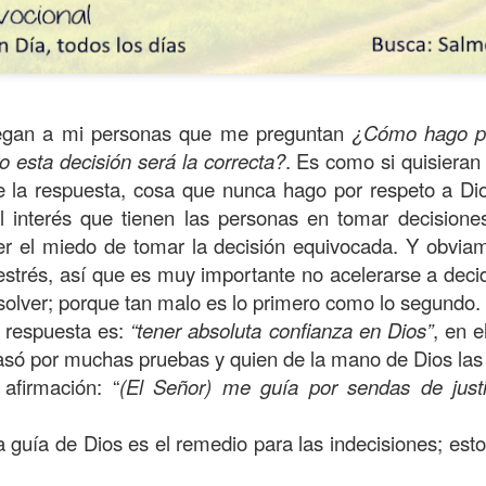
legan a mi personas que me preguntan
¿Cómo hago pa
o esta decisión será la correcta?
. Es como si quisieran
de la respuesta, cosa que nunca hago por respeto a Dio
l interés que tienen las personas en tomar decisione
r el miedo de tomar la decisión equivocada. Y obviam
estrés, así que es muy importante no acelerarse a decid
resolver; porque tan malo es lo primero como lo segundo.
a respuesta es:
“tener absoluta confianza en Dios”
, en 
ida es una carrera continua de actividades perfectamen
só por muchas pruebas y quien de la mano de Dios la
a de logros esperados, la mayoría de ellos relacionados 
 afirmación: “
(El Señor) m
e guía por sendas de just
s e incluso los logros en el cuidado del cuerpo en el gi
o que cada vez se tiene la sensación de que el tie
a guía de Dios es el remedio
para las indecisiones; est
ue no alcanza para compartir tiempo con los seres a