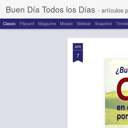
Buen Día Todos los Días
- artículos 
Classic
Flipcard
Magazine
Mosaic
Sidebar
Snapshot
Timesl
AUG
APR
7
7