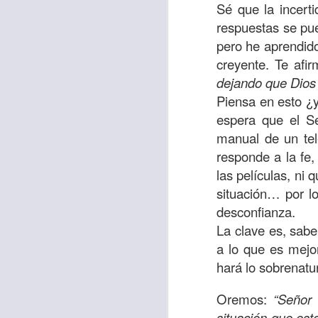
“amados”
, es decir
Sé que la incert
respuestas se pu
Yo tengo gratos r
pero he aprendido
esos buenos recuer
creyente. Te afi
de tiempo, muchos 
dejando que Dios 
lo mejor que tenían
Piensa en esto ¿y
Te invito a reflexi
espera que el Se
tu familia?
manual de un tele
responde a la fe
En la Biblia, el c
las películas, ni
del cristiano. Esta
situación… por lo
Particularmente, e
desconfianza.
malo, seguid lo b
La clave es, sab
a lo que es mejo
Dios nos pide que
hará lo sobrenatur
debemos dejar una
las personas que
Oremos:
“Señor 
situación que est