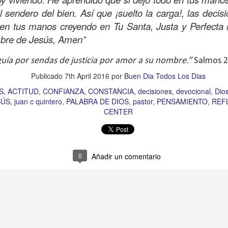
s que decir
“te amo” o
que regalar
flores o chocolates;
l sendero del bien. Así que ¡suelto la carga!, las deci
ar presente y de respetar a los seres amados.
 en tus manos creyendo en Tu Santa, Justa y Perfecta r
 verdad, expresamos la esencia de Dios; se alegra 
mbre de Jesús, Amen”
o también se nos aumentan los deseos de vivir, se revi
ía por sendas de justicia por amor a su nombre.”
Salmos 2
 amor todo lo podemos hacer, desde perdonar hasta vivi
Publicado
7th April 2016
por
Buen Dia Todos Los Dias
S
ACTITUD
CONFIANZA
CONSTANCIA
decisiones
devocional
Dio
sar el estado de tu corazón hacia quienes consideras
SÚS
juan c quintero
PALABRA DE DIOS
pastor
PENSAMIENTO
REF
labras, es tiempo de tener hogares a la manera de D
CENTER
é que por amor nos has redimido, nos has restaurado y
, desde hoy, el motor de mi vida sea el amor, aquel que 
0
Añadir un comentario
digo a mi familia, me comprometo a amar sin condicione
 Amén
”.
 sea sin fingimiento. Aborreced lo malo, seguid lo bue