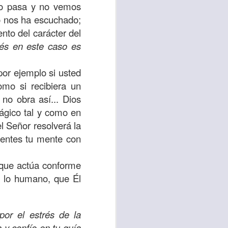
po pasa y no vemos
o nos ha escuchado;
 tú también tengas
nto del carácter del
significó inversión
és en este caso es
estar en casa y dar
por ejemplo si usted
está el amor hacia
omo si recibiera un
 no obra así... Dios
ágico tal y como en
ista de los deberes
l Señor resolverá la
a vida correcta.
imentes tu mente con
iento. Aborreced lo
 que actúa conforme
s lo humano, que Él
bién significa que
n los corazones de
or el estrés de la
 y confío en tu guía