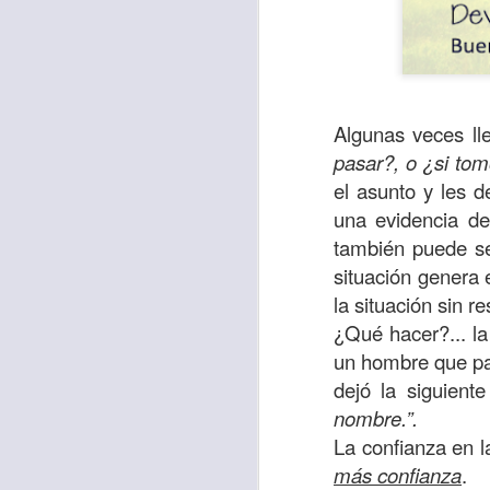
Algunas veces l
pasar?, o ¿si tom
el asunto y les 
una evidencia de
también puede se
situación genera 
la situación sin 
¿Qué hacer?... l
Para muchos, la v
un hombre que pa
acorde con una list
dejó la siguiente
logros profesionale
nombre.”.
Es quizás por est
La confianza en l
rápido, tanto, q
más confianza
.