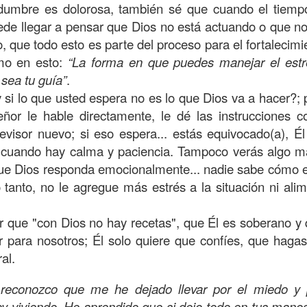
, a nuestra familia.
idumbre es dolorosa, también sé que cuando el tiem
ede llegar a pensar que Dios no está actuando o que n
ecuerdos del amor de mis padres y abuelos; y tal vez
, que todo esto es parte del proceso para el fortalecimie
dos; lo cierto es que para la mayoría de ellos ese amor 
rmo en esto:
“La
forma en que puedes manejar el estr
incluso sacrificando sus aspiraciones personales por 
sea tu guía”
.
 por su familia.
 si lo que usted espera no es lo que Dios va a hacer?; 
onar sobre:
¿Cuáles son tus prioridades?, ¿En qué lugar 
ñor le hable directamente, le dé las instrucciones c
visor nuevo; si eso espera... estás equivocado(a), Él
, cuando hay calma y paciencia. Tampoco verás algo m
apítulo 12 de la carta a los romanos se conoce como la l
 que Dios responda emocionalmente... nadie sabe cómo e
 contiene recomendaciones sabias y justas para llevar un
 tanto, no le agregue más estrés a la situación ni al
n el verso 9 dice lo siguiente:
“
El amor sea sin fingim
ueno
”. Romanos 12:9 (RVR1960)
er que "con Dios no hay recetas", que Él es soberano y
r para nosotros; Él solo quiere que confíes, que haga
 amemos sin fingimiento, con sinceridad, pero eso tam
al.
 huella marcada, una especie de impronta de amor e
 amamos.
reconozco que me he dejado llevar por el miedo y p
oy viviendo. He aprendido que si dejo todo en tus manos