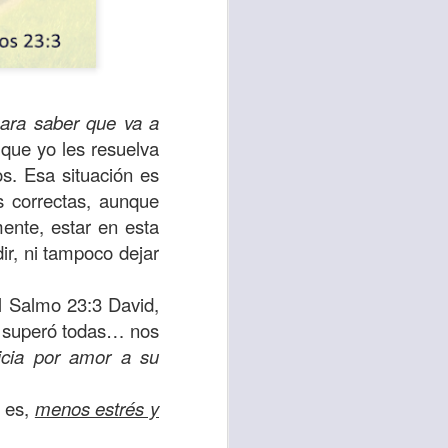
ra saber que va a
 que yo les resuelva
s. Esa situación es
s correctas, aunque
ente, estar en esta
ir, ni tampoco dejar
el Salmo 23:3 David,
te agendadas
s superó todas… nos
con el trabajo, los
icia por amor a su
mnasio.
mpo pasa demasiado
o es,
menos estrés y
 quienes llamamos