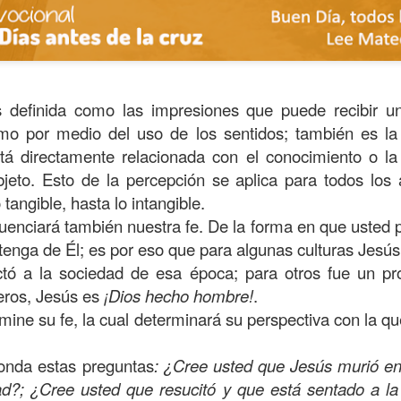
 definida como las impresiones que puede recibir u
mo por medio del uso de los sentidos; también es l
stá directamente relacionada con el conocimiento o l
bjeto. Esto de la percepción se aplica para todos los
angible, hasta lo intangible.
luenciará también nuestra fe. De la forma en que usted 
 tenga de Él; es por eso que para algunas culturas Jesú
tó a la sociedad de esa época; para otros fue un pro
ida es una carrera continua de actividades perfectamen
eros, Jesús es
¡Dios hecho hombre!
.
a de logros esperados, la mayoría de ellos relacionados 
mine su fe, la cual determinará su perspectiva con la qu
s e incluso los logros en el cuidado del cuerpo en el gi
o que cada vez se tiene la sensación de que el tie
onda estas preguntas
: ¿Cree usted que Jesús murió en 
ue no alcanza para compartir tiempo con los seres a
ad?; ¿Cree usted que resucitó y que está sentado a la 