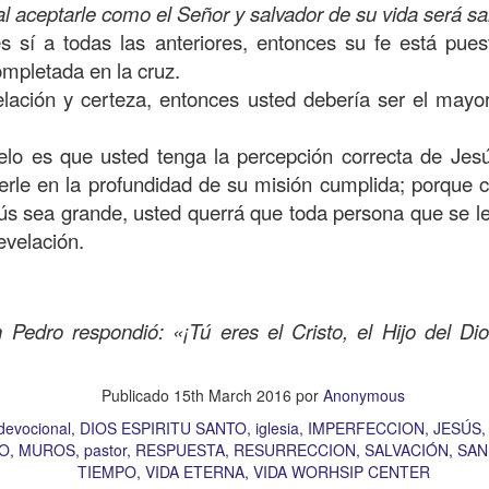
, a nuestra familia.
l aceptarle como el Señor y salvador de su vida será sa
es sí a todas las anteriores, entonces su fe está pue
ecuerdos del amor de mis padres y abuelos; y tal vez
ompletada en la cruz.
dos; lo cierto es que para la mayoría de ellos ese amor 
velación y certeza, entonces usted debería ser el mayo
incluso sacrificando sus aspiraciones personales por 
 por su familia.
elo es que usted tenga la percepción correcta de Jesús
onar sobre:
¿Cuáles son tus prioridades?, ¿En qué lugar 
erle en la profundidad de su misión cumplida; porque c
ús sea grande, usted querrá que toda persona que se l
evelación.
apítulo 12 de la carta a los romanos se conoce como la l
 contiene recomendaciones sabias y justas para llevar un
n el verso 9 dice lo siguiente:
“
El amor sea sin fingim
 Pedro respondió: «¡Tú eres el Cristo, el Hijo del Dio
ueno
”. Romanos 12:9 (RVR1960)
 amemos sin fingimiento, con sinceridad, pero eso tam
Publicado
15th March 2016
por
Anonymous
 huella marcada, una especie de impronta de amor e
devocional
DIOS ESPIRITU SANTO
iglesia
IMPERFECCION
JESÚS
 amamos.
O
MUROS
pastor
RESPUESTA
RESURRECCION
SALVACIÓN
SAN
TIEMPO
VIDA ETERNA
VIDA WORHSIP CENTER