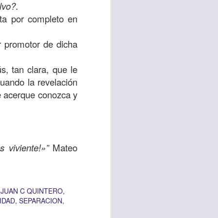
lvo?
.
sta por completo en
 tú también tengas
significó inversión
r promotor de dicha
estar en casa y dar
, tan clara, que le
está el amor hacia
uando la revelación
e acerque conozca y
ista de los deberes
a vida correcta.
iento. Aborreced lo
s viviente!»”
Mateo
bién significa que
n los corazones de
JUAN C QUINTERO
IDAD
SEPARACION