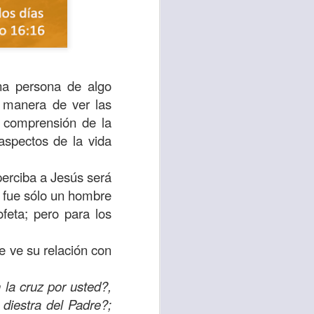
na persona de algo
a manera de ver las
a comprensión de la
 aspectos de la vida
perciba a Jesús será
s fue sólo un hombre
feta; pero para los
te agendadas
con el trabajo, los
e ve su relación con
mnasio.
mpo pasa demasiado
la cruz por usted?,
 quienes llamamos
diestra del Padre?;