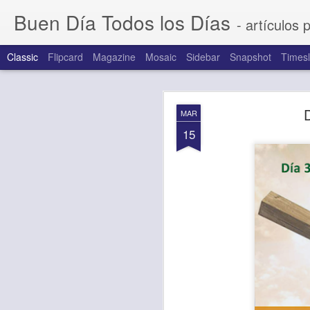
Buen Día Todos los Días
- artículos 
Classic
Flipcard
Magazine
Mosaic
Sidebar
Snapshot
Timesl
AUG
MAR
7
15