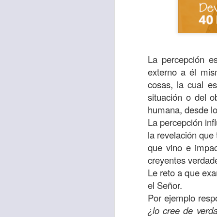
La percepción es
externo a él mis
cosas, la cual e
situación o del o
humana, desde lo t
La percepción inf
la revelación que
que vino e impac
Para muchos, la v
creyentes verdad
acorde con una list
Le reto a que exa
logros profesionale
el Señor.
Es quizás por est
Por ejemplo resp
rápido, tanto, q
¿lo cree de verd