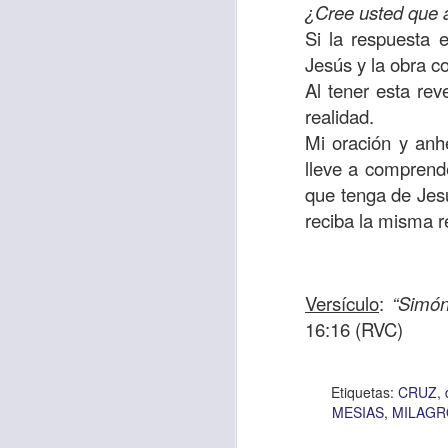
“amados”
, es decir
¿Cree usted que a
Si la respuesta 
Yo tengo gratos r
Jesús y la obra c
esos buenos recuer
Al tener esta re
de tiempo, muchos 
realidad.
lo mejor que tenían
Mi oración y anh
Te invito a reflexi
lleve a comprend
tu familia?
que tenga de Jes
reciba la misma r
En la Biblia, el c
del cristiano. Esta
Particularmente, e
Versículo
:
“Simón
malo, seguid lo b
16:16 (RVC)
Dios nos pide que
debemos dejar una
Etiquetas:
CRUZ
las personas que
MESIAS
MILAGR