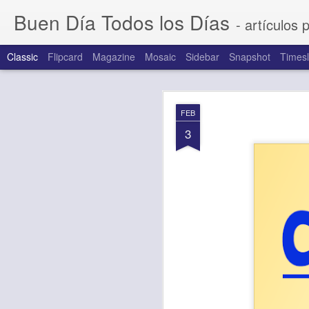
Buen Día Todos los Días
- artículos 
Classic
Flipcard
Magazine
Mosaic
Sidebar
Snapshot
Timesl
AUG
FEB
6
3