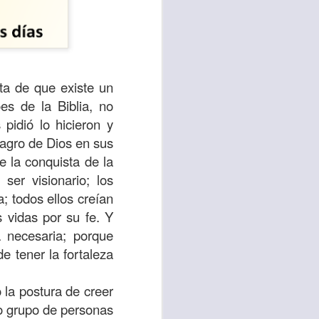
nta de que existe un
es de la Biblia, no
pidió lo hicieron y
lagro de Dios en sus
e la conquista de la
ser visionario; los
a; todos ellos creían
sen cada vez más
 vidas por su fe. Y
as y cada vez
a necesaria; porque
e tener la fortaleza
, lo que contribuye
os seres humanos.
 la postura de creer
vo grupo de personas
con un diálogo que