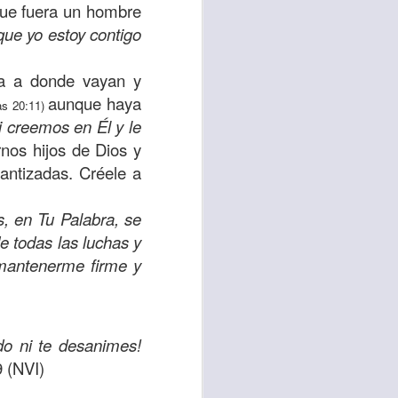
que fuera un hombre
uién es el prójimo,
que yo estoy contigo
 la vida eterna era
azón, y con toda tu
ña a donde vayan y
a ti mismo”
. (Lucas
aunque haya
as 20:11)
i creemos en Él y le
ontó una parábola y
rnos hijos de Dios y
verdad es que esta
antizadas. Créele a
ro corazón en este
s, en Tu Palabra, se
e todas las luchas y
rsonas que están
o mantenerme firme y
nte de alguien en
 está pasando por
do ni te desanimes!
capítulo 10, versos
 (NVI)