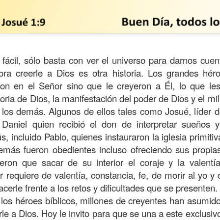
fácil, sólo basta con ver el universo para darnos cue
ora creerle a Dios es otra historia. Los grandes héro
on en el Señor sino que le creyeron a Él, lo que les 
loria de Dios, la manifestación del poder de Dios y el mi
 los demás. Algunos de ellos tales como Josué, líder d
; Daniel quien recibió el don de interpretar sueños y 
, incluido Pablo, quienes instauraron la iglesia primitiv
s años pareciera que el común de las personas estuvie
emás fueron obedientes incluso ofreciendo sus propias
mismas, mirando y actuando solamente para ellas mism
ieron que sacar de su interior el coraje y la valentí
sirviendo a los demás.
 requiere de valentía, constancia, fe, de morir al yo y d
ibilidad por la necesidad ajena se fuera desvaneciendo
acerle frente a los retos y dificultades que se presenten.
ísmo, creando una brecha que separa a unos de los otr
 los héroes bíblicos, millones de creyentes han asumido
rle a Dios. Hoy le invito para que se una a este exclusi
elata la parábola del Buen Samaritano; esta comienza 