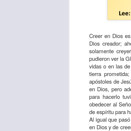
Creer en Dios es 
Dios creador; ah
solamente creyer
pudieron ver la G
vidas o en las de
tierra prometida
apóstoles de Jesús
Con el paso de lo
en Dios, pero ad
encerradas en sí 
para hacerlo tuv
menos ayudando y 
obedecer al Señor
Es como si la sens
de espíritu para h
al espíritu de ego
Al igual que pasó
en Dios y de cree
En la Biblia se r