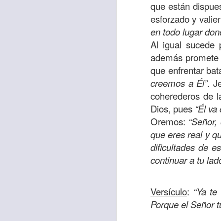
que están dispue
sostiene Jesús c
esforzado y valie
cuando le había es
en todo lugar don
cumplir lo que está
Al igual sucede
alma, y con todas 
además promet
10:27).
que enfrentar bat
Pero cuando el hom
creemos a Él”
. J
lo hizo para que 
coherederos de l
parábola nos cues
Dios, pues
“Él va
tiempo.
Oremos:
“Señor,
que eres real y q
El Señor quiere
dificultades de e
sufriendo. Pero 
continuar a tu la
necesidad y no t
dificultades y te h
Versículo
:
“Ya te
Te motivo para que
Porque el Señor 
del 25 al 37.