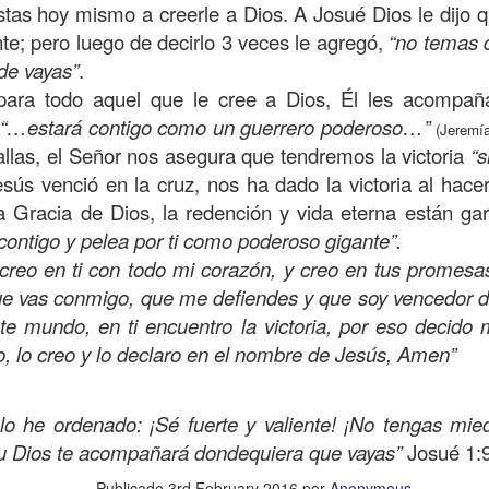
stas hoy mismo a creerle a Dios. A Josué Dios le dijo 
on un
“intérprete de la ley
”, quien lo cuestiona sobre
q
nte; pero luego de decirlo 3 veces le agregó,
“no temas 
te hombre dicho que lo que hay que hacer para heredar
de vayas”
.
 escrito, y dijo:
“Amarás al Señor tu Dios con todo tu cor
 para todo aquel que le cree a Dios, Él les acompa
tus fuerzas, y con toda tu mente; y a tu prójimo como 
e
“…estará contigo como un guerrero poderoso…”
(Jeremí
allas, el Señor nos asegura que tendremos la victoria
“s
bre cuestionó a Jesús sobre el prójimo, el Señor le c
esús venció en la cruz, nos ha dado la victoria al hace
el estado de su corazón se pusiera en evidencia. La 
a Gracia de Dios, la redención y vida eterna están gar
tiona también profundamente sobre el estado de nuest
 contigo y pelea por ti como poderoso gigante”.
 creo en ti con todo mi corazón, y creo en tus promesa
ue vas conmigo, que me defiendes y que soy vencedor d
 que amemos y que seamos respuesta para las pe
ste mundo, en ti encuentro la victoria, por eso decid
las preguntas que surgen son:
¿has pasado por dela
do, lo creo y lo declaro en el nombre de Jesús, Amen”
e has detenido a ayudar?; ¿conoces a alguien que
aces el de la vista gorda o el de los oídos sordos?
 lo he ordenado: ¡Sé fuerte y valiente! ¡No tengas mie
 leas esta parábola completa en el evangelio de Lucas, 
tu Dios te acompañará dondequiera que vayas”
Josué 1:9
Publicado
3rd February 2016
por
Anonymous