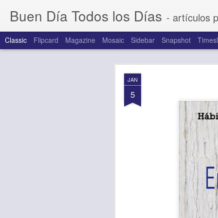
Buen Día Todos los Días
- artículos 
Classic
Flipcard
Magazine
Mosaic
Sidebar
Snapshot
Timesl
AUG
JAN
7
5