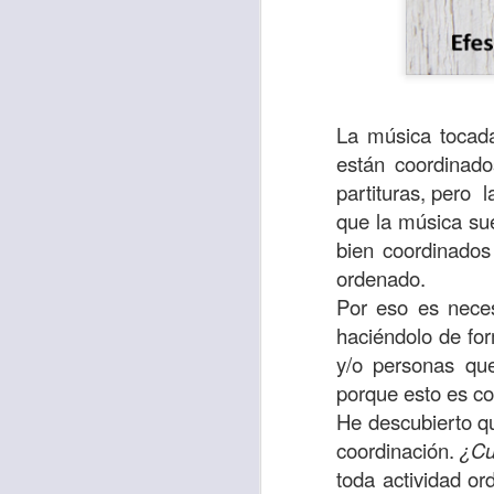
La música tocad
están coordinado
partituras, pero 
que la música sue
bien coordinados
ordenado.
Por eso es neces
haciéndolo de for
Para muchos, la v
y/o personas que
acorde con una list
porque esto es co
logros profesionale
He descubierto que
Es quizás por est
coordinación.
¿Cu
rápido, tanto, q
toda actividad or