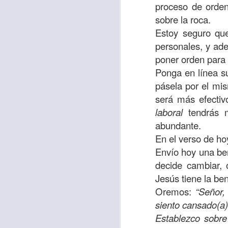
“amados”
, es decir
proceso de orden
sobre la roca.
Yo tengo gratos r
Estoy seguro que
esos buenos recuer
personales, y ade
de tiempo, muchos 
poner orden para 
lo mejor que tenían
Ponga en línea su
Te invito a reflexi
pásela por el mi
tu familia?
será más efectiv
laboral
tendrás 
En la Biblia, el c
abundante.
del cristiano. Esta
En el verso de h
Particularmente, e
Envío hoy una ben
malo, seguid lo b
decide cambiar, 
Jesús tiene la be
Dios nos pide que
Oremos:
“Señor,
debemos dejar una
siento cansado(a)
las personas que
Establezco sobr