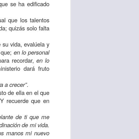
que se ha edificado
 tú también tengas
al que los talentos
significó inversión
a; quizás solo falta
estar en casa y dar
 su vida, evalúela y
está el amor hacia
á que;
en lo personal
ara recordar,
en lo
nisterio dará fruto
ista de los deberes
a vida correcta.
va a crecer”
.
iento. Aborreced lo
to de ella en el que
 Y recuerde que en
bién significa que
elante de ti que me
n los corazones de
dinación de mi vida.
tus manos mi nuevo