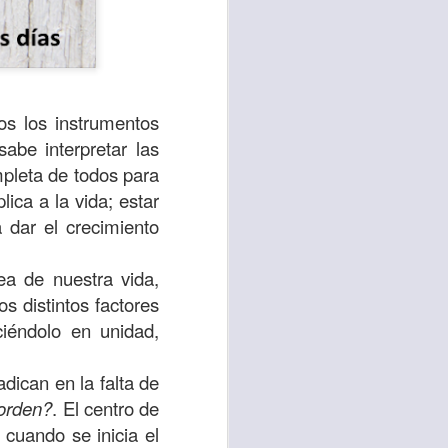
s los instrumentos
abe interpretar las
mpleta de todos para
ica a la vida; estar
 dar el crecimiento
ea de nuestra vida,
s distintos factores
te agendadas
ciéndolo en unidad,
con el trabajo, los
mnasio.
adican en la falta de
mpo pasa demasiado
 orden?
. El centro de
 quienes llamamos
 cuando se inicia el