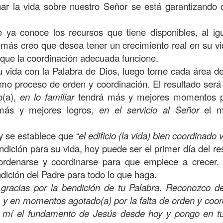
, a nuestra familia.
ar la vida sobre nuestro Señor se está garantizando 
ecuerdos del amor de mis padres y abuelos; y tal vez
 ya conoce los recursos que tiene disponibles, al igu
dos; lo cierto es que para la mayoría de ellos ese amor 
más creo que desea tener un crecimiento real en su vid
incluso sacrificando sus aspiraciones personales por 
que la coordinación adecuada funcione.
 por su familia.
 vida con la Palabra de Dios, luego tome cada área de
onar sobre:
¿Cuáles son tus prioridades?, ¿En qué lugar 
smo proceso de orden y coordinación. El resultado ser
o(a),
en lo familiar
tendrá más y mejores momentos p
más y mejores logros,
en el servicio al Señor
el mi
apítulo 12 de la carta a los romanos se conoce como la l
 contiene recomendaciones sabias y justas para llevar un
oy se establece que
“el edificio (la vida) bien coordinado 
n el verso 9 dice lo siguiente:
“
El amor sea sin fingim
dición para su vida, hoy puede ser el primer día del res
ueno
”. Romanos 12:9 (RVR1960)
ordenarse y coordinarse para que empiece a crecer.
ndición del Padre para todo lo que haga.
 amemos sin fingimiento, con sinceridad, pero eso tam
 gracias por la bendición de tu Palabra. Reconozco d
 huella marcada, una especie de impronta de amor e
 y en momentos agotado(a) por la falta de orden y coor
 amamos.
e mí el fundamento de Jesús desde hoy y pongo en 