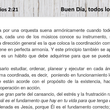
a por una orquesta suena armónicamente cuando todo
s, cada uno de los músicos conoce su instrumento, s
la dirección general es la que coloca la coordinación co
ne en perfecta armonía. Y este principio también se apl
 es un hábito que debe adquirirse para que se pueda
ario estudiar, ordenar, planear y ejecutar en cada ár
ma coordinada, es decir, poniendo en funcionamiento lo
ida es una carrera continua de actividades perfectamen
 están acorde con el propósito de la existencia, ha
a de logros esperados, la mayoría de ellos relacionados 
operación en acción.
s e incluso los logros en el cuidado del cuerpo en el gi
 gran parte del cansancio, del estrés y la frustración r
o que cada vez se tiene la sensación de que el tie
ál es el fundamento que hay en tu vida para que tenga
ue no alcanza para compartir tiempo con los seres a
denada es Jesús, porque Él es el fundamento correcto;