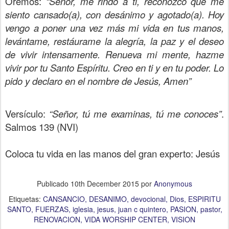
Oremos:
“Señor, me rindo a ti, reconozco que me
siento cansado(a), con desánimo y agotado(a). Hoy
vengo a poner una vez más mi vida en tus manos,
levántame, restáurame la alegría, la paz y el deseo
de vivir intensamente. Renueva mi mente, hazme
vivir por tu Santo Espíritu. Creo en ti y en tu poder. Lo
pido y declaro en el nombre de Jesús, Amen”
Versículo:
“Señor, tú me examinas, tú me conoces”
.
Salmos 139 (NVI)
Coloca tu vida en las manos del gran experto: Jesús
Publicado
10th December 2015
por
Anonymous
Etiquetas:
CANSANCIO
DESANIMO
devocional
Dios
ESPIRITU
SANTO
FUERZAS
iglesia
jesus
juan c quintero
PASION
pastor
RENOVACION
VIDA WORSHIP CENTER
VISION