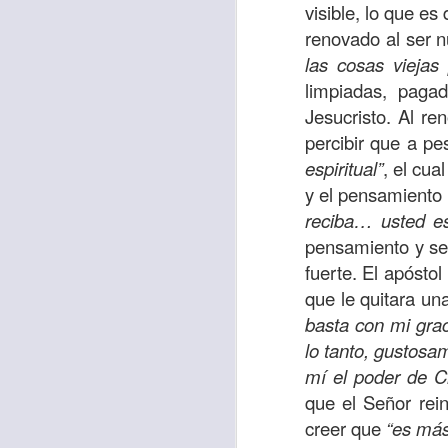
visible, lo que es 
sostiene Jesús c
renovado al ser n
cuando le había es
las cosas vieja
cumplir lo que está
limpiadas, pagad
alma, y con todas 
Jesucristo. Al r
10:27).
percibir que a p
Pero cuando el hom
espiritual”
, el cua
lo hizo para que 
y el pensamiento d
parábola nos cues
reciba… usted es
tiempo.
pensamiento y se
fuerte. El apósto
El Señor quiere
que le quitara un
sufriendo. Pero 
basta con mi grac
necesidad y no t
lo tanto, gustos
dificultades y te h
mí el poder de Cr
que el Señor rein
Te motivo para que
creer que
“es más
del 25 al 37.