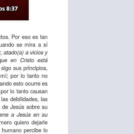
tos. Por eso es tan
uando se mira a sí
 atado(a) a vicios y
ue en Cristo está
sigo sus principios,
mí; por lo tanto no
uando esto ocurre es
sen cada vez más
 por lo tanto causan
as y cada vez
las debilidades, las
a de Jesús sobre su
, lo que contribuye
iene a Jesús en su
os seres humanos.
mero quiero dejarle
r humano percibe lo
con un diálogo que