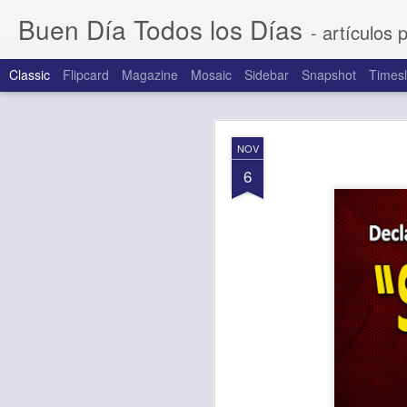
Buen Día Todos los Días
- artículos 
Classic
Flipcard
Magazine
Mosaic
Sidebar
Snapshot
Timesl
AUG
NOV
6
6