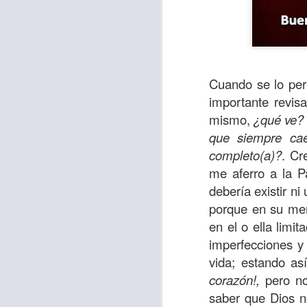
Cuando se lo per
importante revi
mismo,
¿qué ve? 
que siempre cae
completo(a)?
. Cr
me aferro a la P
debería existir n
Con el paso de lo
porque en su ment
encerradas en sí 
en el o ella limi
menos ayudando y 
imperfecciones y
Es como si la sens
vida; estando as
al espíritu de ego
corazón!,
pero no 
saber que Dios n
En la Biblia se r