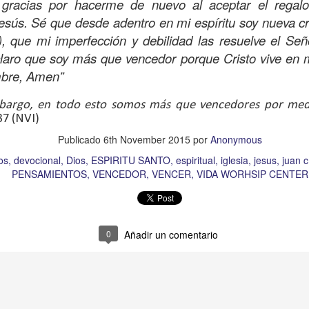
 gracias por hacerme de nuevo al aceptar el regalo
amaritano es el único que responde ante la necesida
esús. Sé que desde adentro en mi espíritu soy nueva c
o y herido, dejado en la brecha del camino.
), que mi imperfección y debilidad las resuelve el Se
eclaro que soy más que vencedor porque Cristo vive en m
suponía que los sacerdotes judíos y los levitas deb
mbre, Amen”
icordiosos ante la necesidad de los demás, pero estos
e se suponía no iba a ser el que mostrara el amor y l
bargo, en todo esto somos más que vencedores por med
 la necesidad.
37 (NVI)
beríamos ser los primeros en mostrar la bondad, la
Publicado
6th November 2015
por
Anonymous
quellos que están en necesidad, dando de lo que ten
os
devocional
Dios
ESPIRITU SANTO
espiritual
iglesia
jesus
juan c
PENSAMIENTOS
VENCEDOR
VENCER
VIDA WORHSIP CENTER
ndo con lo que sabemos, no con evasivas; sirviendo 
n de hoy sea la que abra las puertas de tu corazón pa
0
Añadir un comentario
a insensibilidad de la cultura actual no te lleve a vivi
 de personas en necesidad, que incluso muchos de ell
o los has visto, o los has ignorado.
dre celestial, hoy reconozco que he estado viviendo so