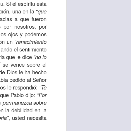
u. Si el espíritu esta
uién es el prójimo,
ión, una en la “
que
 la vida eterna era
racias a que fueron
azón, y con toda tu
o por nosotros, por
a ti mismo”
. (Lucas
 los ojos y podemos
con un
“renacimiento
ontó una parábola y
uando el sentimiento
verdad es que esta
ria que le dice
“no lo
ro corazón en este
í se vence sobre el
de Dios le ha hecho
abía pedido al Señor
rsonas que están
ios le respondió:
“Te
nte de alguien en
 que Pablo dijo:
“Por
 está pasando por
ue permanezca sobre
n la debilidad en la
ria”
, usted necesita
capítulo 10, versos