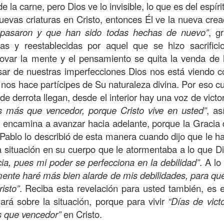
de la carne, pero Dios ve lo invisible, lo que es del espírit
on un
“intérprete de la ley
”, quien lo cuestiona sobre
q
uevas criaturas en Cristo, entonces Él ve la nueva creac
te hombre dicho que lo que hay que hacer para heredar
s pasaron y que han sido todas hechas de nuevo”
, g
 escrito, y dijo:
“Amarás al Señor tu Dios con todo tu cor
as y reestablecidas por aquel que se hizo sacrifici
tus fuerzas, y con toda tu mente; y a tu prójimo como 
enovar la mente y el pensamiento se quita la venda de
esar de nuestras imperfecciones Dios nos está viendo 
bre cuestionó a Jesús sobre el prójimo, el Señor le c
l nos hace partícipes de Su naturaleza divina. Por eso c
el estado de su corazón se pusiera en evidencia. La 
e derrota llegan, desde el interior hay una voz de victo
tiona también profundamente sobre el estado de nuest
 más que vencedor, porque Cristo vive en usted”
, as
 encamina a avanzar hacia adelante, porque la Gracia 
l Pablo lo describió de esta manera cuando dijo que le h
 que amemos y que seamos respuesta para las pe
a situación en su cuerpo que le atormentaba a lo que D
las preguntas que surgen son:
¿has pasado por dela
ia, pues mi poder se perfecciona en la debilidad”
. A lo
e has detenido a ayudar?; ¿conoces a alguien que
amente haré más bien alarde de mis debilidades, para q
aces el de la vista gorda o el de los oídos sordos?
isto”
. Reciba esta revelación para usted también, es e
ará sobre la situación, porque para vivir
“Días de victo
 leas esta parábola completa en el evangelio de Lucas, 
 que vencedor”
en Cristo.