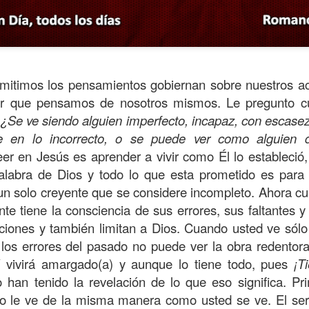
mitimos los pensamientos gobiernan sobre nuestros ac
sar que pensamos de nosotros mismos. Le pregunto c
¿Se ve siendo alguien imperfecto, incapaz, con escasez,
 en lo incorrecto, o se puede ver como alguien q
eer en Jesús es aprender a vivir como Él lo estableció, 
alabra de Dios y todo lo que esta prometido es para 
i un solo creyente que se considere incompleto. Ahora c
s años pareciera que el común de las personas estuvie
e tiene la consciencia de sus errores, sus faltantes y
mismas, mirando y actuando solamente para ellas mism
taciones y también limitan a Dios. Cuando usted ve sólo 
sirviendo a los demás.
 los errores del pasado no puede ver la obra redentor
ibilidad por la necesidad ajena se fuera desvaneciendo
í vivirá amargado(a) y aunque lo tiene todo, pues
¡T
ísmo, creando una brecha que separa a unos de los otr
han tenido la revelación de lo que eso significa. Pri
o le ve de la misma manera como usted se ve. El se
elata la parábola del Buen Samaritano; esta comienza 