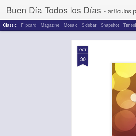
Buen Día Todos los Días
- artículos 
Classic
Flipcard
Magazine
Mosaic
Sidebar
Snapshot
Timesl
AUG
OCT
6
30