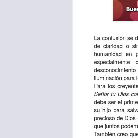
La confusión se 
de claridad o s
humanidad en ge
especialmente 
desconocimiento
iluminación para l
Para los creyent
Con el paso de lo
Señor tu Dios co
encerradas en sí 
debe ser el prime
menos ayudando y 
su hijo para sal
Es como si la sens
precioso de Dios 
al espíritu de ego
que juntos podem
También creo que
En la Biblia se r