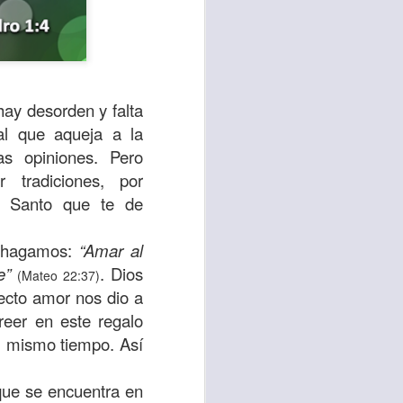
ay desorden y falta
al que aqueja a la
s opiniones. Pero
 tradiciones, por
tu Santo que te de
e hagamos:
“Amar al
sen cada vez más
e”
. Dios
(Mateo 22:37)
as y cada vez
fecto amor nos dio a
reer en este regalo
, lo que contribuye
al mismo tiempo. Así
os seres humanos.
que se encuentra en
con un diálogo que