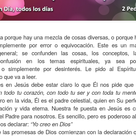
da porque hay una mezcla de cosas diversas, o porque h
implemente por error o equivocación. Este es un m
neral; se confunden las cosas, los conceptos, la
confusión en los temas espirituales, ya sea por
 o simplemente por desinterés. Le pido al Espíri
o que va a leer.
es en Jesús debe estar claro lo que Él nos pide qu
s años pareciera que el común de las personas estuvie
n todo tu corazón, con todo tu ser y con toda tu ment
mismas, mirando y actuando solamente para ellas mism
ro en la vida, Él es el padre celestial, quien en Su per
sirviendo a los demás.
vación y vida eterna. Nuestra fe puesta en Jesús es c
ibilidad por la necesidad ajena se fuera desvaneciendo
el Padre para nosotros. Es sencillo, pero es poderoso 
ísmo, creando una brecha que separa a unos de los otr
os declarar:
“Yo creo en Dios”
 las promesas de Dios comienzan con la declaración 
elata la parábola del Buen Samaritano; esta comienza 