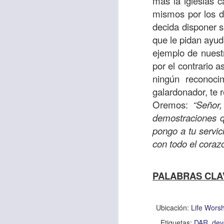
más la iglesias 
“amados”
, es decir
mismos por los d
Yo tengo gratos r
decida disponer s
esos buenos recuer
que le pidan ayuda
de tiempo, muchos 
ejemplo de nuest
lo mejor que tenían
por el contrario 
ningún reconoci
Te invito a reflexi
galardonador, te
tu familia?
Oremos:
“Señor
En la Biblia, el c
demostraciones q
del cristiano. Esta
pongo a tu servic
con todo el coraz
Particularmente, e
malo, seguid lo b
PALABRAS CLA
Dios nos pide que
debemos dejar una
las personas que
Ubicación:
Life Wors
Etiquetas:
DAR
dev