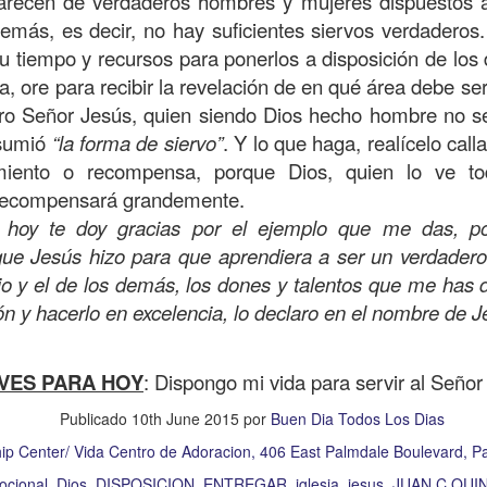
carecen de verdaderos hombres y mujeres dispuestos a
, a nuestra familia.
emás, es decir, no hay suficientes siervos verdaderos.
ecuerdos del amor de mis padres y abuelos; y tal vez
u tiempo y recursos para ponerlos a disposición de lo
dos; lo cierto es que para la mayoría de ellos ese amor 
, ore para recibir la revelación de en qué área debe ser
incluso sacrificando sus aspiraciones personales por 
ro Señor Jesús, quien siendo Dios hecho hombre no s
 por su familia.
asumió
“la forma de siervo”
. Y lo que haga, realícelo cal
miento o recompensa, porque Dios, quien lo ve t
onar sobre:
¿Cuáles son tus prioridades?, ¿En qué lugar 
 recompensará grandemente.
, hoy te doy gracias por el ejemplo que me das, po
apítulo 12 de la carta a los romanos se conoce como la l
ue Jesús hizo para que aprendiera a ser un verdadero 
 contiene recomendaciones sabias y justas para llevar un
io y el de los demás, los dones y talentos que me has d
ón y hacerlo en excelencia, lo declaro en el nombre de 
n el verso 9 dice lo siguiente:
“
El amor sea sin fingim
ueno
”. Romanos 12:9 (RVR1960)
VES PARA HOY
: Dispongo mi vida para servir al Seño
 amemos sin fingimiento, con sinceridad, pero eso tam
Publicado
10th June 2015
por
Buen Dia Todos Los Dias
 huella marcada, una especie de impronta de amor e
 amamos.
hip Center/ Vida Centro de Adoracion, 406 East Palmdale Boulevard, 
ocional
Dios
DISPOSICION
ENTREGAR
iglesia
jesus
JUAN C QUI