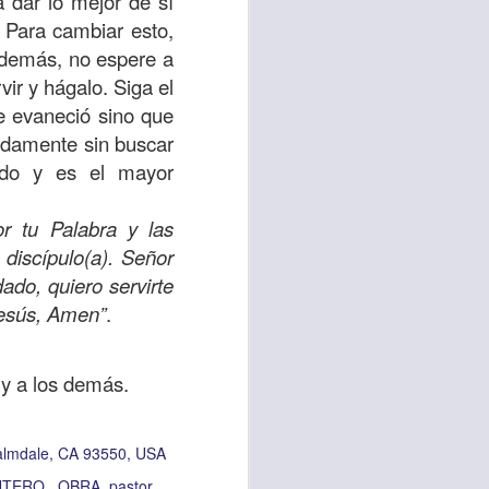
 dar lo mejor de sí
 Para cambiar esto,
 tú también tengas
s demás, no espere a
significó inversión
vir y hágalo. Siga el
estar en casa y dar
e evaneció sino que
ladamente sin buscar
odo y es el mayor
está el amor hacia
r tu Palabra y las
ista de los deberes
discípulo(a). Señor
a vida correcta.
ado, quiero servirte
Jesús, Amen”
.
iento. Aborreced lo
r y a los demás.
bién significa que
n los corazones de
Palmdale, CA 93550, USA
NTERO.
OBRA
pastor