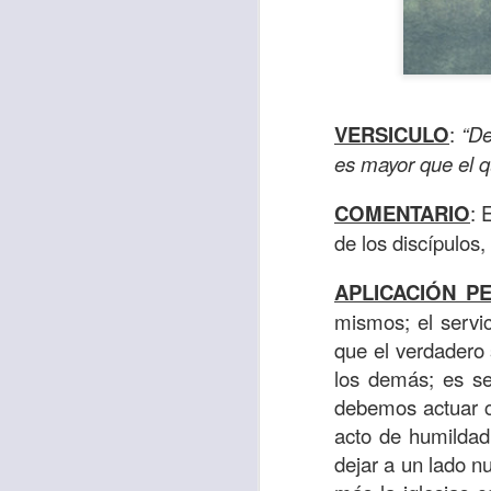
VERSICULO
:
“De
es mayor que el q
COMENTARIO
: 
de los discípulos
APLICACIÓN P
mismos; el servi
Para muchos, la v
que el verdadero s
acorde con una list
los demás; es s
logros profesionale
debemos actuar cu
acto de humildad
Es quizás por est
dejar a un lado n
rápido, tanto, q