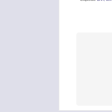
Amar es mucho má
permanecer, de est
Cuando amamos de
seres amados, per
vida, porque en el
para siempre.
Es tiempo de revi
vida. En otras pa
Dios nos ama.
Oremos: “
Señor, s
por eso decido que
sincero, real. Ben
nombre de Jesús.
Versículo:
“
El amor
(RVR1960)