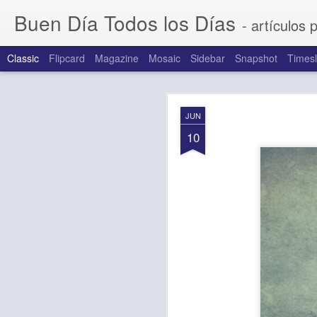
Buen Día Todos los Días
- artículos 
Classic
Flipcard
Magazine
Mosaic
Sidebar
Snapshot
Timesl
AUG
JUN
7
10