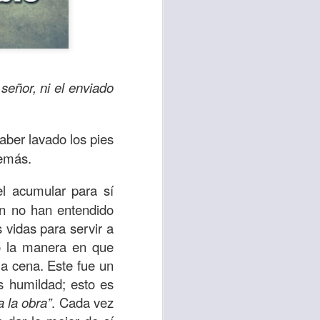
 señor, ni el enviado
aber lavado los pies
demás.
l acumular para sí
ún no han entendido
te agendadas
s vidas para servir a
con el trabajo, los
ó la manera en que
mnasio.
ma cena. Este fue un
s humildad; esto es
mpo pasa demasiado
 la obra”
. Cada vez
 quienes llamamos