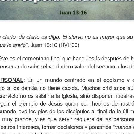
 cierto, de cierto os digo: El siervo no es mayor que su
ue le envió”
. Juan 13:16 (RVR60)
Este es el comentario final que hace Jesús después de h
, enseñando sobre el verdadero valor del servicio a los 
ERSONAL
: En un mundo centrado en el egoísmo y e
cio a los demás no tiene cabida. Muchos cristianos a
ida es una carrera continua de actividades perfectamen
ervicio no es asistir a la iglesia, sino disponer nuestra
a de logros esperados, la mayoría de ellos relacionados 
eguir el ejemplo de Jesús quien con hechos demostr
s e incluso los logros en el cuidado del cuerpo en el gi
ando lavó los pies de los discípulos al final de la últi
 muy grande, y es que servir requiere de las persona
o que cada vez se tiene la sensación de que el tie
uestros intereses, tomar decisiones y ponernos
“manos a
ue no alcanza para compartir tiempo con los seres a