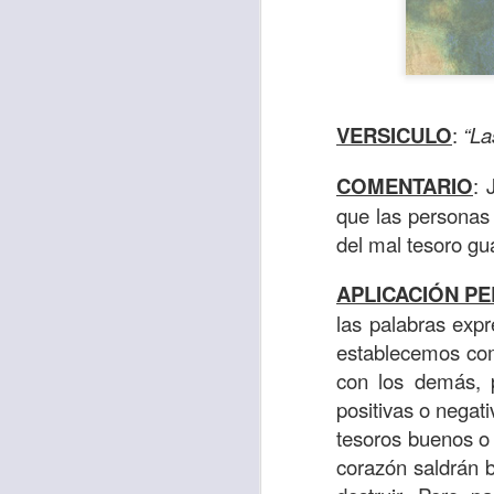
VERSICULO
:
“La
COMENTARIO
: 
que las personas
del mal tesoro g
APLICACIÓN P
las palabras exp
Para muchos, la v
establecemos com
acorde con una list
con los demás, 
logros profesionale
positivas o negat
tesoros buenos o
Es quizás por est
corazón saldrán 
rápido, tanto, q