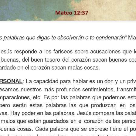
s palabras que digas te absolverán o te condenarán”
Mat
Jesús responde a los fariseos sobre acusaciones que l
 buenas, del buen tesoro del corazón sacan buenas cos
uardado en el corazón sacan malas cosas.
ERSONAL
: La capacidad para hablar es un don y un priv
resamos nuestros más profundos sentimientos, transmi
ida es una carrera continua de actividades perfectamen
paraciones, etc. Es por las palabras que podemos esta
a de logros esperados, la mayoría de ellos relacionados 
pero serán estas palabras las que produzcan en lo
s e incluso los logros en el cuidado del cuerpo en el gi
ivas. Hay poder en las palabras. Jesús compara las pa
 malos que están guardados en el corazón de las perso
o que cada vez se tiene la sensación de que el tie
buenas cosas. Cada palabra que se exprese tiene el pod
ue no alcanza para compartir tiempo con los seres a