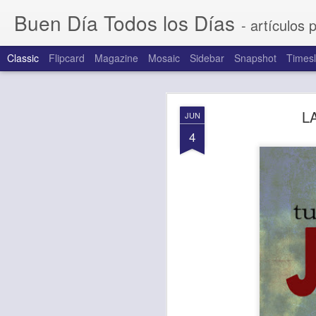
Buen Día Todos los Días
- artículos 
Classic
Flipcard
Magazine
Mosaic
Sidebar
Snapshot
Timesl
AUG
L
JUN
7
4