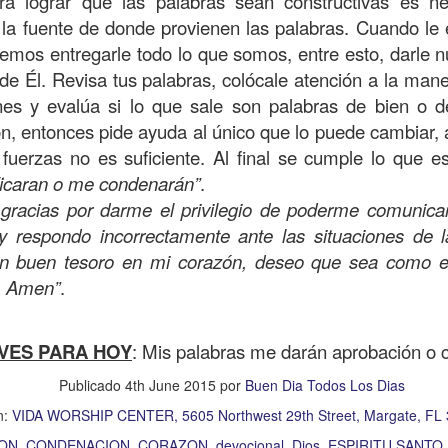
ara lograr que las palabras sean constructivas es n
, a nuestra familia.
r la fuente de donde provienen las palabras. Cuando le
ecuerdos del amor de mis padres y abuelos; y tal vez
emos entregarle todo lo que somos, entre esto, darle 
dos; lo cierto es que para la mayoría de ellos ese amor 
de Él. Revisa tus palabras, colócale atención a la ma
incluso sacrificando sus aspiraciones personales por 
ones y evalúa si lo que sale son palabras de bien o d
 por su familia.
n, entonces pide ayuda al único que lo puede cambiar,
fuerzas no es suficiente. Al final se cumple lo que es
onar sobre:
¿Cuáles son tus prioridades?, ¿En qué lugar 
ficaran o me condenarán”
.
 gracias por darme el privilegio de poderme comunic
apítulo 12 de la carta a los romanos se conoce como la l
y respondo incorrectamente ante las situaciones de 
 contiene recomendaciones sabias y justas para llevar un
n buen tesoro en mi corazón, deseo que sea como el
, Amen”
.
n el verso 9 dice lo siguiente:
“
El amor sea sin fingim
ueno
”. Romanos 12:9 (RVR1960)
VES PARA HOY
: Mis palabras me darán aprobación o
 amemos sin fingimiento, con sinceridad, pero eso tam
Publicado
4th June 2015
por
Buen Dia Todos Los Dias
 huella marcada, una especie de impronta de amor e
 amamos.
n:
VIDA WORSHIP CENTER, 5605 Northwest 29th Street, Margate, FL
ON
CONDENACION
CORAZON
devocional
Dios
ESPIRITU SANTO