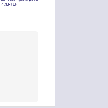
es una decisión de
IP CENTER
el corazón de los
ve el propósito de
r unidos en familia
 importantes en tu
ios y de amar como
 nos das propósito;
es sin fingimiento,
s; lo declaro en el
no
”. Romanos 12:9