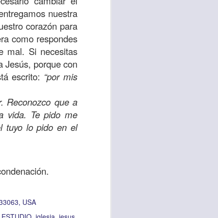
ecesario cambiar el
 entregamos nuestra
 tú también tengas
nuestro corazón para
significó inversión
nera como respondes
estar en casa y dar
e mal. Si necesitas
 a Jesús, porque con
tá escrito:
“por mis
está el amor hacia
ar. Reconozco que a
ista de los deberes
la vida. Te pido me
a vida correcta.
 tuyo lo pido en el
iento. Aborreced lo
 condenación.
bién significa que
n los corazones de
 33063, USA
ESTUDIO
iglesia
jesus