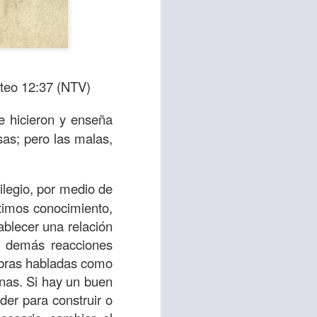
eo 12:37 (NTV)
e hicieron y enseña
as; pero las malas,
ilegio, por medio de
timos conocimiento,
te agendadas
blecer una relación
con el trabajo, los
s demás reacciones
mnasio.
labras habladas como
nas. Si hay un buen
mpo pasa demasiado
er para construir o
 quienes llamamos