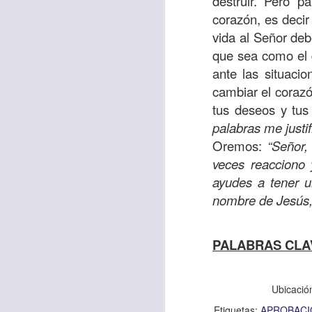
destruir. Pero p
“amados”
, es decir
corazón, es deci
Yo tengo gratos r
vida al Señor deb
esos buenos recuer
que sea como el 
de tiempo, muchos 
ante las situaci
lo mejor que tenían
cambiar el corazó
tus deseos y tus 
Te invito a reflexi
palabras me justi
tu familia?
Oremos:
“Señor,
En la Biblia, el c
veces reacciono 
del cristiano. Esta
ayudes a tener u
nombre de Jesús
Particularmente, e
malo, seguid lo b
PALABRAS CLA
Dios nos pide que
debemos dejar una
las personas que
Ubicació
Etiquetas:
APROBACI