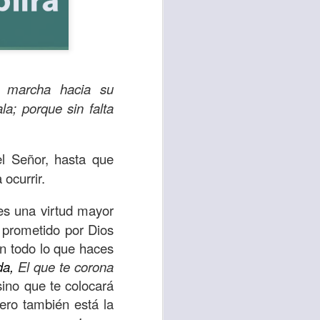
; marcha hacia su
a; porque sin falta
el Señor, hasta que
 ocurrir.
sen cada vez más
 es una virtud mayor
as y cada vez
 prometido por Dios
n todo lo que haces
da,
El que te corona
, lo que contribuye
sino que te colocará
os seres humanos.
ero también está la
con un diálogo que