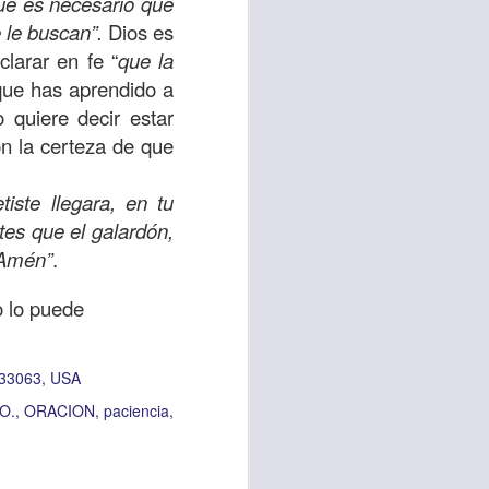
que es necesario que
uién es el prójimo,
e le buscan”.
Dios es
 la vida eterna era
larar en fe “
que la
azón, y con toda tu
rque has aprendido a
a ti mismo”
. (Lucas
 quiere decir estar
on la certeza de que
ontó una parábola y
iste llegara, en tu
verdad es que esta
tes que el galardón,
ro corazón en este
 Amén”
.
o lo puede
rsonas que están
nte de alguien en
 está pasando por
 33063, USA
O.
ORACION
paciencia
capítulo 10, versos