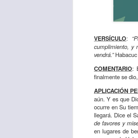
VERSÍCULO
:
“P
cumplimiento, y 
vendrá.”
Habacuc 2
COMENTARIO
: 
finalmente se dio,
Con el paso de lo
APLICACIÓN P
encerradas en sí 
aún. Y es que Di
menos ayudando y 
ocurre en Su tie
llegará. Dice el
Es como si la sens
de favores y mise
al espíritu de ego
en lugares de be
En la Biblia se r