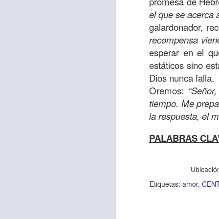
promesa de Hebre
sostiene Jesús c
el que se acerca 
cuando le había es
galardonador, re
cumplir lo que está
recompensa vien
alma, y con todas 
esperar en el q
10:27).
estáticos sino es
Dios nunca falla.
Pero cuando el hom
Oremos:
“Señor,
lo hizo para que 
tiempo. Me prepar
parábola nos cues
la respuesta, el m
tiempo.
PALABRAS CLA
El Señor quiere
sufriendo. Pero 
necesidad y no t
Ubicació
dificultades y te h
Etiquetas:
amor
CEN
Te motivo para que
del 25 al 37.