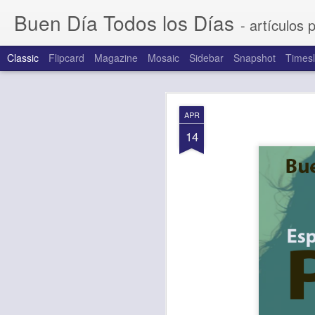
Buen Día Todos los Días
- artículos 
Classic
Flipcard
Magazine
Mosaic
Sidebar
Snapshot
Timesl
AUG
APR
6
14