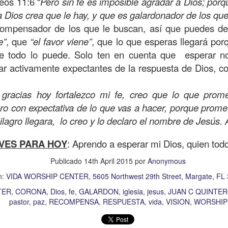
os 11:6 “
Pero sin fe es imposible agradar a Dios; por
on un
“intérprete de la ley
”, quien lo cuestiona sobre
q
a Dios crea que le hay, y que es galardonador de los qu
te hombre dicho que lo que hay que hacer para heredar
compensador de los que le buscan, así que puedes dec
 escrito, y dijo:
“Amarás al Señor tu Dios con todo tu cor
e”
, que
“el favor viene”
, que lo que esperas llegará po
tus fuerzas, y con toda tu mente; y a tu prójimo como 
ue todo lo puede. Solo ten en cuenta que
esperar no
tar activamente expectantes de la respuesta de Dios, c
bre cuestionó a Jesús sobre el prójimo, el Señor le c
 gracias hoy fortalezco mi fe, creo que lo que promet
el estado de su corazón se pusiera en evidencia. La 
o con expectativa de lo que vas a hacer, porque prome
tiona también profundamente sobre el estado de nuest
ilagro llegara,
lo creo y lo declaro el nombre de Jesús.
VES PARA HOY
: Aprendo a esperar mi Dios, quien tod
 que amemos y que seamos respuesta para las pe
las preguntas que surgen son:
¿has pasado por dela
Publicado
14th April 2015
por
Anonymous
e has detenido a ayudar?; ¿conoces a alguien que
n:
VIDA WORSHIP CENTER, 5605 Northwest 29th Street, Margate, FL
aces el de la vista gorda o el de los oídos sordos?
TER
CORONA
Dios
fe
GALARDON
iglesia
jesus
JUAN C QUINTER
pastor
paz
RECOMPENSA
RESPUESTA
vida
VISION
WORSHIP
 leas esta parábola completa en el evangelio de Lucas, 