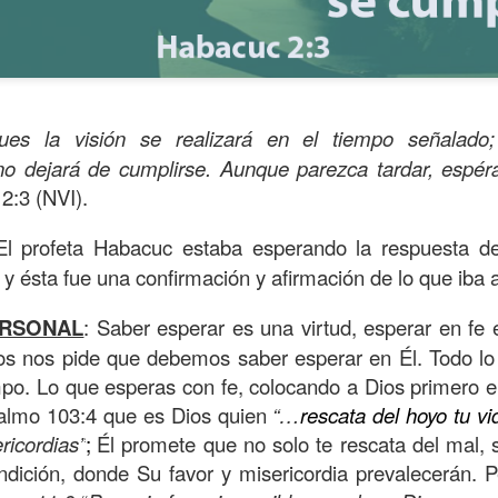
ues la visión se realizará en el tiempo señalado
no dejará de cumplirse. Aunque parezca tardar, espéral
:3 (NVI).
El profeta Habacuc estaba esperando la respuesta d
 y ésta fue una confirmación y afirmación de lo que iba a
s años pareciera que el común de las personas estuvie
ERSONAL
: Saber esperar es una virtud, esperar en fe
mismas, mirando y actuando solamente para ellas mism
os nos pide que debemos saber esperar en Él. Todo lo
sirviendo a los demás.
mpo. Lo que esperas con fe, colocando a Dios primero e
 Salmo 103:4 que es Dios quien
“…
rescata del hoyo tu vi
ibilidad por la necesidad ajena se fuera desvaneciendo
ricordias”
;
Él promete que no solo te rescata del mal, 
ísmo, creando una brecha que separa a unos de los otr
ndición, donde Su favor y misericordia prevalecerán. P
elata la parábola del Buen Samaritano; esta comienza 