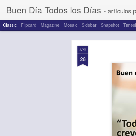
Buen Día Todos los Días
- artículos 
Classic
Flipcard
Magazine
Mosaic
Sidebar
Snapshot
Timesl
AUG
APR
6
28