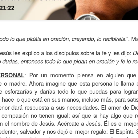
odo lo que pidáis en oración, creyendo, lo recibiréis
.”. M
Jesús les explico a los discípulos sobre la fe y les dijo:
De
no dudas, entonces todo lo que pidan en oración y fe lo re
ERSONAL
: Por un momento
piensa en alguien que 
e o madre. Ahora imagine que esta persona le llama
s años pareciera que el común de las personas estuvie
 esforzarías y darías todo lo que puedas para lograr
mismas, mirando y actuando solamente para ellas mism
hace lo que está en sus manos, incluso más, para satis
sirviendo a los demás.
ñor dará respuesta a sus necesidades. El amor de Di
y compasión no tienen igual; así que si hay algo que r
ibilidad por la necesidad ajena se fuera desvaneciendo
en el nombre de Jesús. Acércate a Jesús, Él es el mejo
ísmo, creando una brecha que separa a unos de los otr
redentor, salvador y nos dejó el mejor regalo: El Espíritu 
elata la parábola del Buen Samaritano; esta comienza 