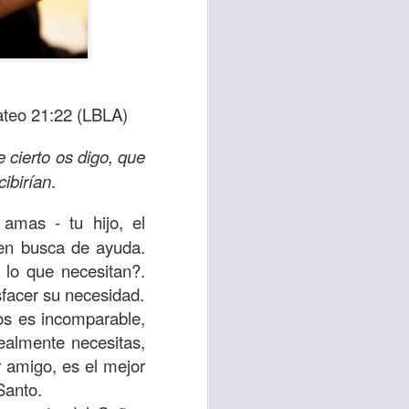
ateo 21:22 (LBLA)
 cierto os digo, que
cibirían
.
amas - tu hijo, el
 en busca de ayuda.
sen cada vez más
 lo que necesitan?.
as y cada vez
facer su necesidad.
os es incomparable,
ealmente necesitas,
, lo que contribuye
r amigo, es el mejor
os seres humanos.
Santo.
con un diálogo que