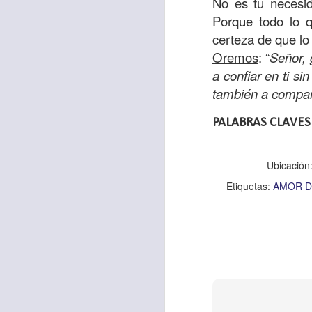
No es tu necesid
sostiene Jesús c
Porque todo lo q
cuando le había es
certeza de que lo 
cumplir lo que está
Oremos
: “
Señor,
alma, y con todas 
a confiar en ti s
10:27).
también a compar
Pero cuando el hom
PALABRAS CLAVES
lo hizo para que 
parábola nos cues
Ubicación
tiempo.
Etiquetas:
AMOR D
El Señor quiere
sufriendo. Pero 
necesidad y no t
dificultades y te h
Te motivo para que
del 25 al 37.