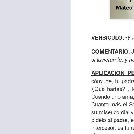
VERSICULO
:
Y t
“
COMENTARIO
: 
si tuvieran fe, y 
APLICACION P
cónyuge, tu padr
Con el paso de lo
¿Qué harías? ¿Te
encerradas en sí 
Cuando uno ama, 
menos ayudando y 
Cuanto más el Se
su misericordia 
Es como si la sens
pídelo al padre, 
al espíritu de ego
intercesor, es tu 
En la Biblia se r