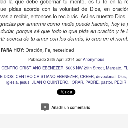
ad la que debe gobernar tu mente, es tu fe en la r
on un
“intérprete de la ley
”, quien lo cuestiona sobre
q
ue pidas acorde con la voluntad de Dios, en oració
te hombre dicho que lo que hay que hacer para heredar
vas a recibir, entonces lo recibirás. Así es nuestro Dios.
 escrito, y dijo:
“Amarás al Señor tu Dios con todo tu cor
 gracias por amarme como nadie puede hacerlo, hoy te
tus fuerzas, y con toda tu mente; y a tu prójimo como 
in dudar, porque sé que todo lo que pida en oración y fe 
tir acerca de tu amor con los demás, lo creo en el no
bre cuestionó a Jesús sobre el prójimo, el Señor le c
 PARA HOY
: Oración, Fe, necesidad
el estado de su corazón se pusiera en evidencia. La 
Publicado
28th April 2014
por
Anonymous
tiona también profundamente sobre el estado de nuest
:
CENTRO CRISTIANO EBENEZER, 5605 NW 29th Street, Margate, FL
E DIOS
CENTRO CRISTIANO EBENEZER
CREER
devocional
Dios
 que amemos y que seamos respuesta para las pe
iglesia
jesus
JUAN C QUINTERO.
ORAR
PADRE
pastor
PEDIR
las preguntas que surgen son:
¿has pasado por dela
e has detenido a ayudar?; ¿conoces a alguien que
aces el de la vista gorda o el de los oídos sordos?
0
Añadir un comentario
 leas esta parábola completa en el evangelio de Lucas, 