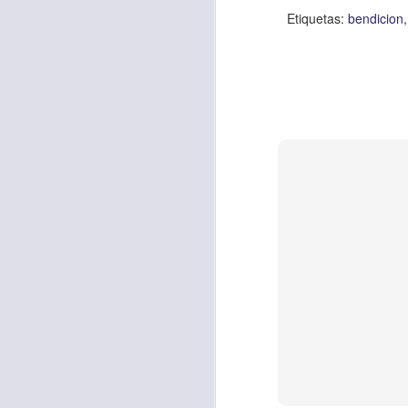
Amar es mucho má
Etiquetas:
bendicion
permanecer, de est
Cuando amamos de
seres amados, per
vida, porque en el
para siempre.
Es tiempo de revi
vida. En otras pa
Dios nos ama.
Oremos: “
Señor, s
por eso decido que
sincero, real. Ben
nombre de Jesús.
Versículo:
“
El amor
(RVR1960)