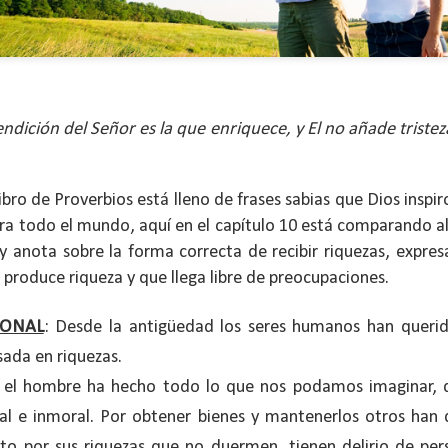
endición del Señor es la que enriquece, y El no añade tristez
 libro de Proverbios está lleno de frases sabias que Dios inspi
a todo el mundo, aquí en el capítulo 10 está comparando al s
 y anota sobre la forma correcta de recibir riquezas, expres
 produce riqueza y que llega libre de preocupaciones.
ida es una carrera continua de actividades perfectamen
SONAL
: Desde la antigüedad los seres humanos han querid
a de logros esperados, la mayoría de ellos relacionados 
sada en riquezas.
s e incluso los logros en el cuidado del cuerpo en el gi
 el hombre ha hecho todo lo que nos podamos imaginar, 
o que cada vez se tiene la sensación de que el tie
egal e inmoral. Por obtener bienes y mantenerlos otros han 
ue no alcanza para compartir tiempo con los seres a
o por sus riquezas que no duermen, tienen delirio de per