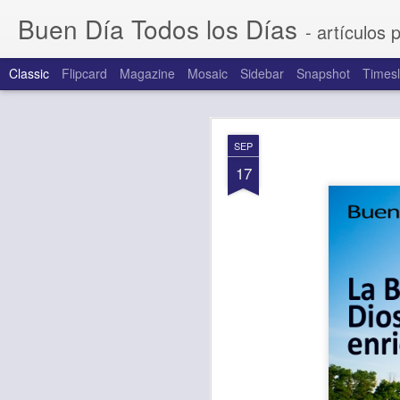
Buen Día Todos los Días
- artículos 
Classic
Flipcard
Magazine
Mosaic
Sidebar
Snapshot
Timesl
AUG
SEP
7
17