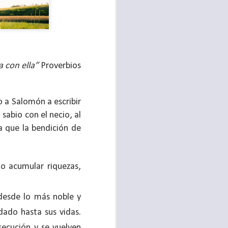
a con ella”
Proverbios
ro a Salomón a escribir
abio con el necio, al
a que la bendición de
te agendadas
o acumular riquezas,
con el trabajo, los
mnasio.
desde lo más noble y
mpo pasa demasiado
dado hasta sus vidas.
 quienes llamamos
secución y se vuelven