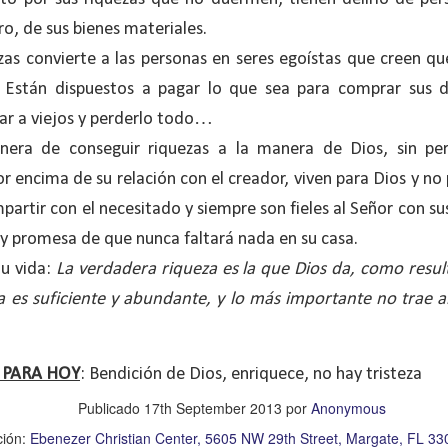
, a nuestra familia.
ro, de sus bienes materiales.
ecuerdos del amor de mis padres y abuelos; y tal vez
ezas convierte a las personas en seres egoístas que creen qu
dos; lo cierto es que para la mayoría de ellos ese amor 
. Están dispuestos a pagar lo que sea para comprar sus de
incluso sacrificando sus aspiraciones personales por 
r a viejos y perderlo todo…
 por su familia.
era de conseguir riquezas a la manera de Dios, sin per
onar sobre:
¿Cuáles son tus prioridades?, ¿En qué lugar 
r encima de su relación con el creador, viven para Dios y no 
artir con el necesitado y siempre son fieles al Señor con s
apítulo 12 de la carta a los romanos se conoce como la l
ay promesa de que nunca faltará nada en su casa.
 contiene recomendaciones sabias y justas para llevar un
tu vida:
La verdadera riqueza es la que Dios da, como resu
n el verso 9 dice lo siguiente:
“
El amor sea sin fingim
a es suficiente y abundante, y lo más importante no trae an
ueno
”. Romanos 12:9 (RVR1960)
 amemos sin fingimiento, con sinceridad, pero eso tam
 PARA HOY
: Bendición de Dios, enriquece, no hay tristeza
 huella marcada, una especie de impronta de amor e
Publicado
17th September 2013
por
Anonymous
 amamos.
ción:
Ebenezer Christian Center, 5605 NW 29th Street, Margate, FL 3