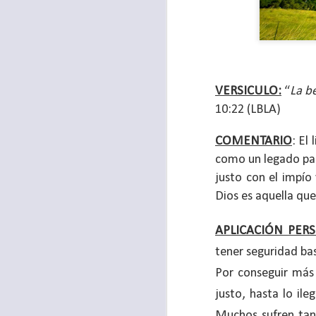
VERSICULO:
“
La b
10:22 (LBLA)
COMENTARIO
: El
como un legado par
justo con el impío
Dios es aquella que
Para muchos, la v
APLICACIÓN PER
acorde con una list
tener seguridad ba
logros profesionale
Por conseguir más
Es quizás por est
justo, hasta lo il
rápido, tanto, q
Muchos sufren tant