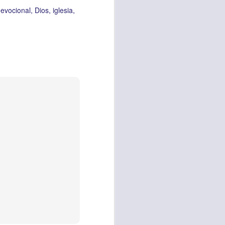
es una decisión de
evocional
Dios
iglesia
el corazón de los
ve el propósito de
r unidos en familia
 importantes en tu
ios y de amar como
 nos das propósito;
es sin fingimiento,
s; lo declaro en el
no
”. Romanos 12:9