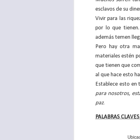
“amados”
, es decir
esclavos de su dine
Yo tengo gratos r
Vivir para las riqu
esos buenos recuer
por lo que tienen
de tiempo, muchos 
además temen llega
lo mejor que tenían
Pero hay otra man
Te invito a reflexi
materiales estén po
tu familia?
que tienen que comp
En la Biblia, el c
al que hace esto h
del cristiano. Esta
Establece esto en 
Particularmente, e
para nosotros, est
malo, seguid lo b
paz
.
Dios nos pide que
PALABRAS CLAVES
debemos dejar una
las personas que
Ubica