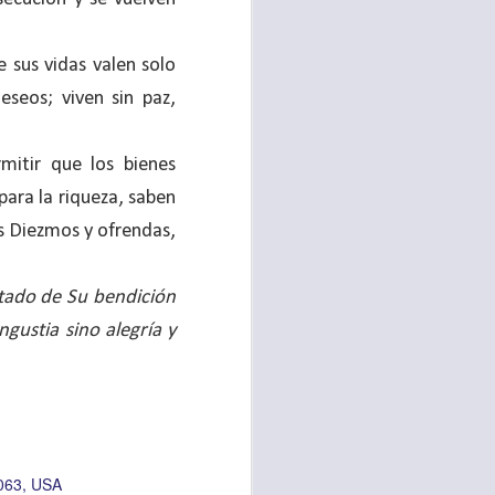
 tú también tengas
e sus vidas valen solo
significó inversión
seos; viven sin paz,
estar en casa y dar
mitir que los bienes
está el amor hacia
para la riqueza, saben
us Diezmos y ofrendas,
ista de los deberes
a vida correcta.
ltado de Su bendición
iento. Aborreced lo
gustia sino alegría y
bién significa que
n los corazones de
3063, USA