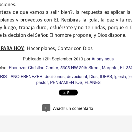
, a nuestra familia.
pciones.
teza de que vamos a salir bien?, la respuesta es aplicar la 
ecuerdos del amor de mis padres y abuelos; y tal vez
planes y proyectos con El. Recibirás la guía, la paz y la r
dos; lo cierto es que para la mayoría de ellos ese amor 
y luego, trabaja duro, esfuérzate y no te rindas, porque si D
incluso sacrificando sus aspiraciones personales por 
 la decisión del Señor.
El hombre propone, y Dios dispone.
 por su familia.
onar sobre:
¿Cuáles son tus prioridades?, ¿En qué lugar 
 PARA HOY:
Hacer planes, Contar con Dios
Publicado
12th September 2013
por
Anonymous
apítulo 12 de la carta a los romanos se conoce como la l
ción:
Ebenezer Christian Center, 5605 NW 29th Street, Margate, FL 3
 contiene recomendaciones sabias y justas para llevar un
RISTIANO EBENEZER
decisiones
devocional
Dios
IDEAS
iglesia
j
pastor
PENSAMIENTOS
PLANES
n el verso 9 dice lo siguiente:
“
El amor sea sin fingim
ueno
”. Romanos 12:9 (RVR1960)
 amemos sin fingimiento, con sinceridad, pero eso tam
0
Añadir un comentario
 huella marcada, una especie de impronta de amor e
 amamos.