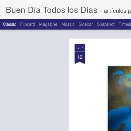
Buen Día Todos los Días
- artículos 
Classic
Flipcard
Magazine
Mosaic
Sidebar
Snapshot
Timesl
AUG
SEP
7
12