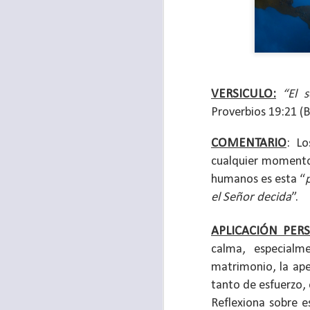
VERSICULO:
“El 
Proverbios 19:21 (
COMENTARIO
: Lo
cualquier momento, 
humanos es esta “
el Señor decida
”.
Para muchos, la v
acorde con una list
APLICACIÓN PER
logros profesionale
calma, especialm
matrimonio, la ape
Es quizás por est
tanto de esfuerzo,
rápido, tanto, q
Reflexiona sobre e