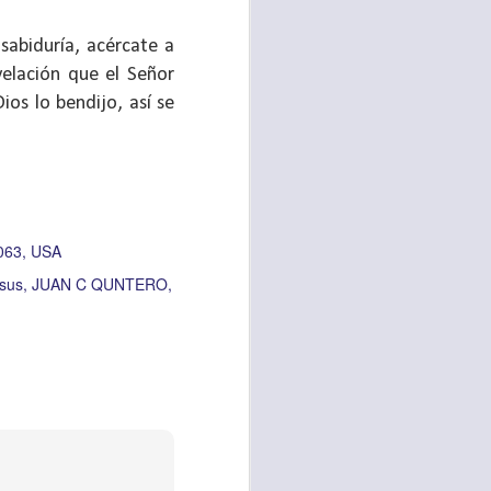
sabiduría, acércate a
 tú también tengas
evelación que el Señor
significó inversión
ios lo bendijo, así se
estar en casa y dar
está el amor hacia
ista de los deberes
3063, USA
a vida correcta.
esus
JUAN C QUNTERO
iento. Aborreced lo
bién significa que
n los corazones de