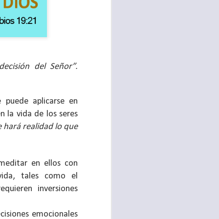
ecisión del Señor”.
e puede aplicarse en
n la vida de los seres
 hará realidad lo que
te agendadas
con el trabajo, los
meditar en ellos con
mnasio.
vida, tales como el
 requieren
inversiones
mpo pasa demasiado
 quienes llamamos
ecisiones emocionales