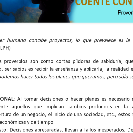
ser humano concibe proyectos, lo que prevalece es la d
BLPH)
s proverbios son como cortas píldoras de sabiduría, qu
ser sabios es recibir la enseñanza y aplicarla, la realidad e
podemos hacer todos los planes que queramos, pero sólo se
ida es una carrera continua de actividades perfectamen
a de logros esperados, la mayoría de ellos relacionados 
SONAL
: Al tomar decisiones o hacer planes es necesario 
s e incluso los logros en el cuidado del cuerpo en el gi
ente aquellos que implican cambios profundos en la 
rtura de un negocio, el inicio de una sociedad, etc., estos
o que cada vez se tiene la sensación de que el tie
 económicas y de tiempo.
ue no alcanza para compartir tiempo con los seres a
sto: Decisiones apresuradas, llevan a fallos inesperados. D