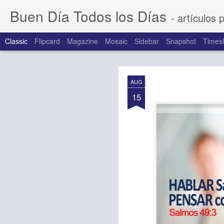
Buen Día Todos los Días
- artículos 
Classic
Flipcard
Magazine
Mosaic
Sidebar
Snapshot
Timesl
AUG
AUG
6
15