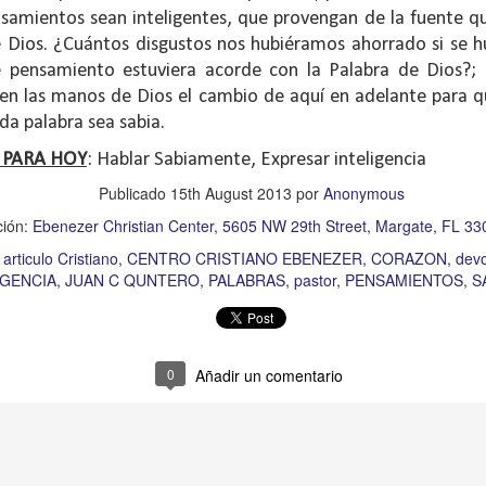
samientos sean inteligentes, que provengan de la fuente q
on un
“intérprete de la ley
”, quien lo cuestiona sobre
q
 Dios. ¿Cuántos disgustos nos hubiéramos ahorrado si se 
te hombre dicho que lo que hay que hacer para heredar
se pensamiento estuviera acorde con la Palabra de Dios?; 
 escrito, y dijo:
“Amarás al Señor tu Dios con todo tu cor
 en las manos de Dios el cambio de aquí en adelante para
tus fuerzas, y con toda tu mente; y a tu prójimo como 
ada palabra sea sabia.
 PARA HOY
: Hablar Sabiamente, Expresar inteligencia
bre cuestionó a Jesús sobre el prójimo, el Señor le c
Publicado
15th August 2013
por
Anonymous
el estado de su corazón se pusiera en evidencia. La 
ción:
Ebenezer Christian Center, 5605 NW 29th Street, Margate, FL 3
tiona también profundamente sobre el estado de nuest
articulo Cristiano
CENTRO CRISTIANO EBENEZER
CORAZON
devo
IGENCIA
JUAN C QUNTERO
PALABRAS
pastor
PENSAMIENTOS
S
 que amemos y que seamos respuesta para las pe
las preguntas que surgen son:
¿has pasado por dela
e has detenido a ayudar?; ¿conoces a alguien que
0
Añadir un comentario
aces el de la vista gorda o el de los oídos sordos?
 leas esta parábola completa en el evangelio de Lucas, 