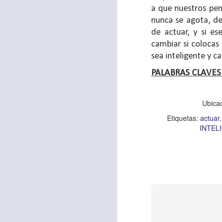
a que nuestros pen
sostiene Jesús c
nunca se agota, de
cuando le había es
de actuar, y si e
cumplir lo que está
cambiar si colocas
alma, y con todas 
sea inteligente y c
10:27).
PALABRAS CLAVES
Pero cuando el hom
lo hizo para que 
Ubica
parábola nos cues
Etiquetas:
actuar
tiempo.
INTEL
El Señor quiere
sufriendo. Pero 
necesidad y no t
dificultades y te h
Te motivo para que
del 25 al 37.