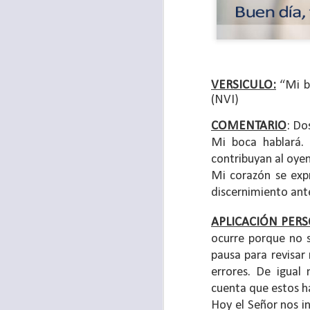
VERSICULO:
“Mi bo
(NVI)
COMENTARIO
: Do
Mi boca hablará. 
contribuyan al oyen
Mi corazón se exp
discernimiento ante
Con el paso de lo
encerradas en sí 
APLICACIÓN PER
menos ayudando y 
ocurre porque no s
pausa para revisa
Es como si la sens
errores. De igual
al espíritu de ego
cuenta que estos ha
En la Biblia se r
Hoy el Señor nos in