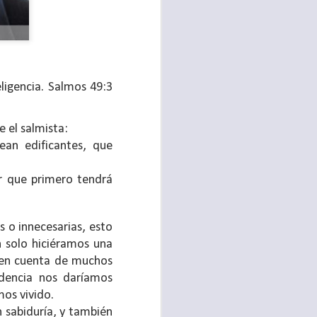
ligencia. Salmos 49:3
e el salmista:
ean edificantes, que
r que primero tendrá
sen cada vez más
as y cada vez
as o innecesarias, esto
n solo hiciéramos una
 en cuenta de muchos
, lo que contribuye
edencia nos daríamos
os seres humanos.
mos vivido.
con un diálogo que
n sabiduría, y también