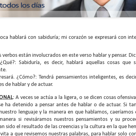
ca hablará con sabiduría; mi corazón se expresará con inte
s verbos están involucrados en este verso hablar y pensar. Dic
¿Qué?: Sabiduría, es decir, hablará aquellas cosas que s
te.
resará. ¿Cómo?: Tendrá pensamientos inteligentes, es deci
s de hablar y de actuar.
s años pareciera que el común de las personas estuvie
mismas, mirando y actuando solamente para ellas mism
SONAL
: A veces se actúa a la ligera, o se dicen cosas ofensiv
sirviendo a los demás.
e ha detenido a pensar antes de hablar o de actuar. Si ta
r nuestro lenguaje y la manera en que hablamos, caeríamos
ibilidad por la necesidad ajena se fuera desvaneciendo
 manera si revisáramos nuestros pensamientos y su proc
ísmo, creando una brecha que separa a unos de los otr
n sido el resultado de las creencias y la cultura en la que he
elata la parábola del Buen Samaritano; esta comienza 
vita a que revisemos nuestras palabras, para hablar solo co