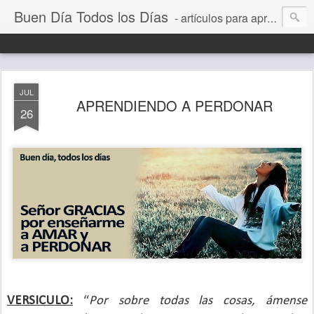
Buen Día Todos los Días
- artículos para aprender a vivir mejor, un día a la vez. Por Juan C Quintero
JUL
APRENDIENDO A PERDONAR
26
VERSICULO:
“
Por sobre todas las cosas, ámense