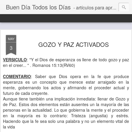
Buen Día Todos los Días
- artículos para aprender a vivir mejor, un día a la vez. Por Juan C Quintero
MAY
GOZO Y PAZ ACTIVADOS
3
VERSICULO
: "Y el Dios de esperanza os llene de todo gozo y paz
en el creer... " . Romanos 15:13(RV60)
COMENTARIO
: Saber que Dios opera en la fe que produce
esperanza es un concepto que merece estar arraigado en la
mente, gobernando los actos y afirmando el proceder actual y
futuro de cada creyente.
Aunque tiene también una implicación inmediata: llenar de Gozo y
de Paz. Estos dos elementos están ausentes un la mayoría de las
personas en la actualidad. Lo que gobierna la mente y el proceder
en la mayoría es lo contrario: Tristeza (angustia) y estrés.
Haciendo que la fe sea solo una palabra y no un elemento vital de
la vida