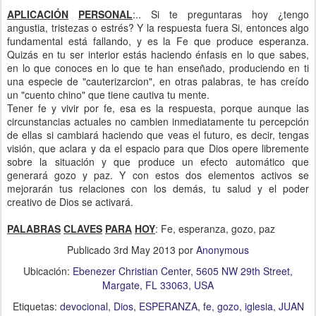
APLICACIÓN
PERSONAL
:.. Si te preguntaras hoy ¿tengo
angustia, tristezas o estrés? Y la respuesta fuera Si, entonces algo
fundamental está fallando, y es la Fe que produce esperanza.
Quizás en tu ser interior estás haciendo énfasis en lo que sabes,
en lo que conoces en lo que te han enseñado, produciendo en ti
una especie de "cauterizarcion", en otras palabras, te has creído
un "cuento chino" que tiene cautiva tu mente.
Tener fe y vivir por fe, esa es la respuesta, porque aunque las
circunstancias actuales no cambien inmediatamente tu percepción
de ellas si cambiará haciendo que veas el futuro, es decir, tengas
visión, que aclara y da el espacio para que Dios opere libremente
sobre la situación y que produce un efecto automático que
generará gozo y paz. Y con estos dos elementos activos se
mejorarán tus relaciones con los demás, tu salud y el poder
creativo de Dios se activará.
PALABRAS
CLAVES
PARA
HOY
: Fe, esperanza, gozo, paz
Publicado
3rd May 2013
por
Anonymous
Ubicación:
Ebenezer Christian Center, 5605 NW 29th Street,
Margate, FL 33063, USA
Etiquetas:
devocional
Dios
ESPERANZA
fe
gozo
iglesia
JUAN