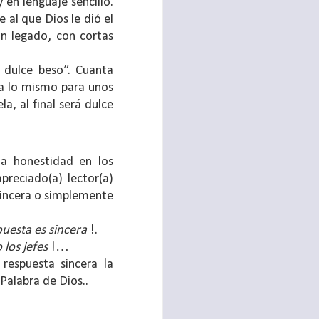
 en lenguaje sencillo.
 al que Dios le dió el
un legado, con cortas
 dulce beso”. Cuanta
da lo mismo para unos
la, al final será dulce
la honestidad en los
reciado(a) lector(a)
sincera o simplemente
te agendadas
puesta es sincera
!.
con el trabajo, los
los jefes
!…
mnasio.
respuesta sincera la
Palabra de Dios..
mpo pasa demasiado
 quienes llamamos