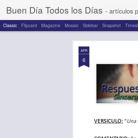
Buen Día Todos los Días
- artículos 
Classic
Flipcard
Magazine
Mosaic
Sidebar
Snapshot
Timesl
AUG
APR
7
6
VERSICULO:
“
Una 