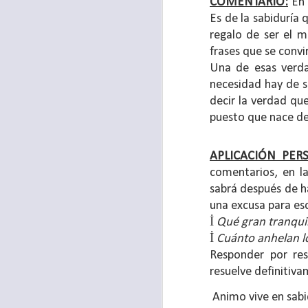
COMENTARIO:
En 
Es de la sabiduría 
regalo de ser el m
frases que se conv
Una de esas verda
necesidad hay de s
decir la verdad que
puesto que nace de
APLICACIÓN PER
comentarios, en l
sabrá después de h
una excusa para es
Para muchos, la v
İ
Qué gran tranquil
acorde con una list
İ
Cuánto anhelan lo
logros profesionale
Responder por res
resuelve definitiva
Es quizás por est
rápido, tanto, q
Animo vive en sabid