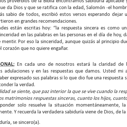
los proverbios de la Biblia encontramos sabiduría aplicable y
que da Dios y que se ratifica con la edad, Salomón -el hombre
ás sabio de todos, escribió estos versos esperando dejar 
irtieron en grandes recomendaciones.
des están escritas hoy: “la respuesta sincera es como un
inceridad en las palabras en las personas en el día de hoy, 
 mentir. Por eso la sinceridad, aunque quizás al principio due
l corazón que no quiere engañar.
SONAL:
En cada uno de nosotros estará la claridad de 
as adulaciones y en las respuestas que damos. Usted mi ap
aber expresado sus palabras si lo que dio fue una respuesta 
conder la verdad.
ida es una carrera continua de actividades perfectamen
idad se siente, que paz interior la que se vive cuando la res
a de logros esperados, la mayoría de ellos relacionados 
s matrimonios respuestas sinceras, cuanto los hijos, cuanto 
s e incluso los logros en el cuidado del cuerpo en el gi
ponder solo resuelve la situación momentáneamente, la 
mente. Y recuerda la verdadera sabiduría viene de Dios, de la 
o que cada vez se tiene la sensación de que el tie
ue no alcanza para compartir tiempo con los seres a
uría, se sincero(a).