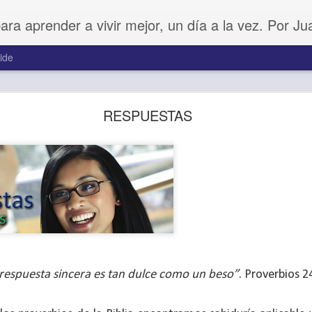
para aprender a vivir mejor, un día a la vez. Por J
ide
Amar sin fingimiento
RESPUESTAS
respuesta sincera es tan dulce como un beso”
. Proverbios 2