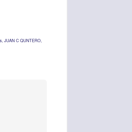
 tú también tengas
significó inversión
estar en casa y dar
s
JUAN C QUNTERO
está el amor hacia
ista de los deberes
a vida correcta.
iento. Aborreced lo
bién significa que
n los corazones de