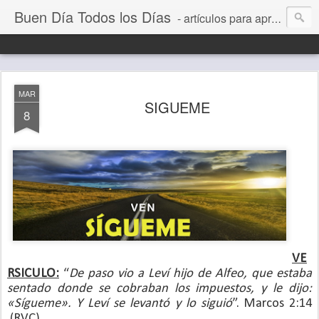
Buen Día Todos los Días
- artículos para aprender a vivir mejor, un día a la vez. Por Juan C Quintero
MAR
SIGUEME
8
VE
RSICULO:
“
De paso vio a Leví hijo de Alfeo, que estaba
sentado donde se cobraban los impuestos, y le dijo:
«Sígueme». Y Leví se levantó y lo siguió
”.
Marcos 2:14
(RVC)