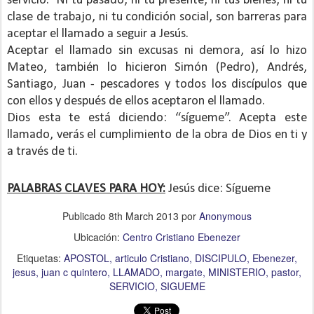
servicio.
Ni tu pasado, ni tu presente, ni tus bienes, ni tu
clase de trabajo, ni tu condición social, son barreras para
aceptar el llamado a seguir a Jesús.
Aceptar el llamado sin excusas ni demora, así lo hizo
Mateo, también lo hicieron Simón (Pedro), Andrés,
Santiago, Juan - pescadores y todos los discípulos que
con ellos y después de ellos aceptaron el llamado.
Dios esta te está diciendo: “sígueme”. Acepta este
llamado, verás el cumplimiento de la obra de Dios en ti y
a través de ti.
PALABRAS CLAVES PARA HOY:
Jesús dice: Sígueme
Publicado
8th March 2013
por
Anonymous
Ubicación:
Centro Cristiano Ebenezer
Etiquetas:
APOSTOL
articulo Cristiano
DISCIPULO
Ebenezer
jesus
juan c quintero
LLAMADO
margate
MINISTERIO
pastor
SERVICIO
SIGUEME