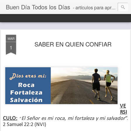
Buen Día Todos los Días
- artículos para aprender a vivir mejor, un día a la vez. Por Juan C Quintero
MAR
SABER EN QUIEN CONFIAR
1
VE
RSI
CULO:
El Señor es mi roca, mi fortaleza y mi salvador
”.
“
2 Samuel 22:2 (NVI)